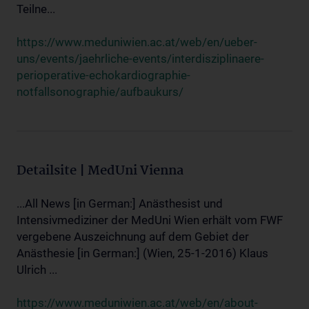
Teilne...
https://www.meduniwien.ac.at/web/en/ueber-
uns/events/jaehrliche-events/interdisziplinaere-
perioperative-echokardiographie-
notfallsonographie/aufbaukurs/
Detailsite | MedUni Vienna
...All News [in German:] Anästhesist und
Intensivmediziner der MedUni Wien erhält vom FWF
vergebene Auszeichnung auf dem Gebiet der
Anästhesie [in German:] (Wien, 25-1-2016) Klaus
Ulrich ...
https://www.meduniwien.ac.at/web/en/about-