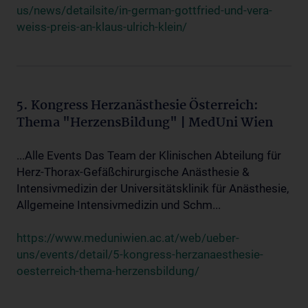
us/news/detailsite/in-german-gottfried-und-vera-
weiss-preis-an-klaus-ulrich-klein/
5. Kongress Herzanästhesie Österreich:
Thema "HerzensBildung" | MedUni Wien
...Alle Events Das Team der Klinischen Abteilung für
Herz-Thorax-Gefäßchirurgische Anästhesie &
Intensivmedizin der Universitätsklinik für Anästhesie,
Allgemeine Intensivmedizin und Schm...
https://www.meduniwien.ac.at/web/ueber-
uns/events/detail/5-kongress-herzanaesthesie-
oesterreich-thema-herzensbildung/