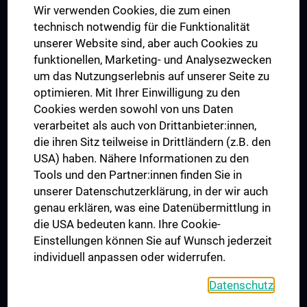
Wir verwenden Cookies, die zum einen
Graduiertentraining
technisch notwendig für die Funktionalität
Dual Career
unserer Website sind, aber auch Cookies zu
funktionellen, Marketing- und Analysezwecken
Trusted Reseach - Research Security - Foreign Interference
um das Nutzungserlebnis auf unserer Seite zu
UNESCO Lehrstuhl für Bioethik
optimieren. Mit Ihrer Einwilligung zu den
MUVI
Cookies werden sowohl von uns Daten
verarbeitet als auch von Drittanbieter:innen,
die ihren Sitz teilweise in Drittländern (z.B. den
USA) haben. Nähere Informationen zu den
Folgen Sie uns auf
Tools und den Partner:innen finden Sie in
unserer Datenschutzerklärung, in der wir auch
genau erklären, was eine Datenübermittlung in
die USA bedeuten kann. Ihre Cookie-
Einstellungen können Sie auf Wunsch jederzeit
individuell anpassen oder widerrufen.
PRESSE
JOBS
Datenschutz
MEDUNI SHOP