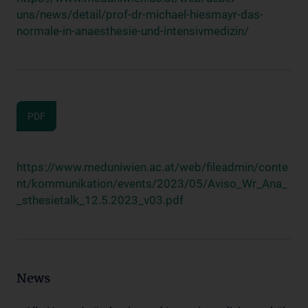
uns/news/detail/prof-dr-michael-hiesmayr-das-
normale-in-anaesthesie-und-intensivmedizin/
PDF
https://www.meduniwien.ac.at/web/fileadmin/conte
nt/kommunikation/events/2023/05/Aviso_Wr_Ana_
_sthesietalk_12.5.2023_v03.pdf
News