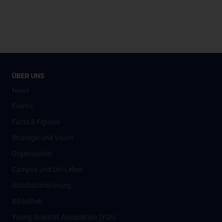
ÜBER UNS
News
Events
Facts & Figures
Strategie und Vision
Organisation
Campus und Uni-Leben
Antidiskriminierung
Bibliothek
Young Scientist Association (YSA)