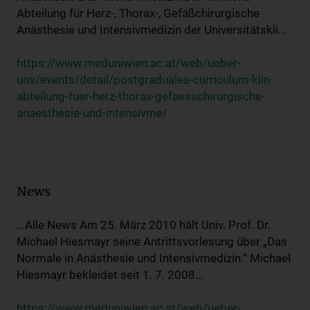
Abteilung für Herz-, Thorax-, Gefäßchirurgische
Anästhesie und Intensivmedizin der Universitätskli...
https://www.meduniwien.ac.at/web/ueber-
uns/events/detail/postgraduales-curriculum-klin-
abteilung-fuer-herz-thorax-gefaesschirurgische-
anaesthesie-und-intensivme/
News
...Alle News Am 25. März 2010 hält Univ. Prof. Dr.
Michael Hiesmayr seine Antrittsvorlesung über „Das
Normale in Anästhesie und Intensivmedizin.“ Michael
Hiesmayr bekleidet seit 1. 7. 2008...
https://www.meduniwien.ac.at/web/ueber-