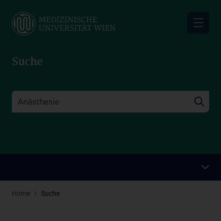
Skip
to
main
content
Suche
Home
Suche