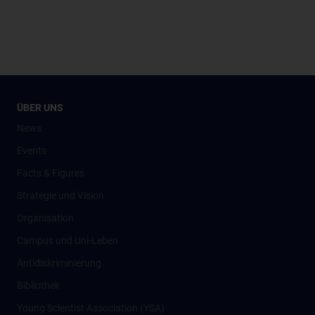
ÜBER UNS
News
Events
Facts & Figures
Strategie und Vision
Organisation
Campus und Uni-Leben
Antidiskriminierung
Bibliothek
Young Scientist Association (YSA)