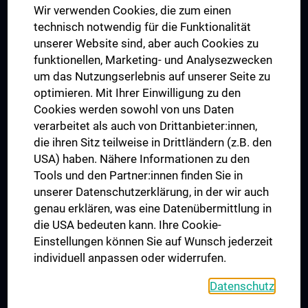
Wir verwenden Cookies, die zum einen
Graduiertentraining
technisch notwendig für die Funktionalität
Dual Career
unserer Website sind, aber auch Cookies zu
funktionellen, Marketing- und Analysezwecken
Trusted Reseach - Research Security - Foreign Interference
um das Nutzungserlebnis auf unserer Seite zu
UNESCO Lehrstuhl für Bioethik
optimieren. Mit Ihrer Einwilligung zu den
MUVI
Cookies werden sowohl von uns Daten
verarbeitet als auch von Drittanbieter:innen,
die ihren Sitz teilweise in Drittländern (z.B. den
USA) haben. Nähere Informationen zu den
Folgen Sie uns auf
Tools und den Partner:innen finden Sie in
unserer Datenschutzerklärung, in der wir auch
genau erklären, was eine Datenübermittlung in
die USA bedeuten kann. Ihre Cookie-
Einstellungen können Sie auf Wunsch jederzeit
individuell anpassen oder widerrufen.
PRESSE
JOBS
Datenschutz
MEDUNI SHOP