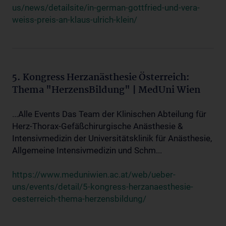
us/news/detailsite/in-german-gottfried-und-vera-
weiss-preis-an-klaus-ulrich-klein/
5. Kongress Herzanästhesie Österreich:
Thema "HerzensBildung" | MedUni Wien
...Alle Events Das Team der Klinischen Abteilung für
Herz-Thorax-Gefäßchirurgische Anästhesie &
Intensivmedizin der Universitätsklinik für Anästhesie,
Allgemeine Intensivmedizin und Schm...
https://www.meduniwien.ac.at/web/ueber-
uns/events/detail/5-kongress-herzanaesthesie-
oesterreich-thema-herzensbildung/