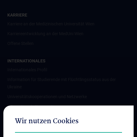
KARRIERE
Karriere an der Medizinischen Universität Wien
Karriereentwicklung an der MedUni Wien
Offene Stellen
INTERNATIONALES
Internationales Profil
Information für Studierende mit Flüchtlingsstatus aus der
Ukraine
Universitätskooperationen und Netzwerke
Internationale Kooperationen
Adjunct Professorships
Wir nutzen Cookies
Student & Staff Exchange
Das KPJ der MedUni Wien