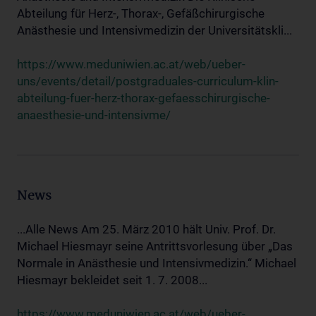
Abteilung für Herz-, Thorax-, Gefäßchirurgische
Anästhesie und Intensivmedizin der Universitätskli...
https://www.meduniwien.ac.at/web/ueber-
uns/events/detail/postgraduales-curriculum-klin-
abteilung-fuer-herz-thorax-gefaesschirurgische-
anaesthesie-und-intensivme/
News
...Alle News Am 25. März 2010 hält Univ. Prof. Dr.
Michael Hiesmayr seine Antrittsvorlesung über „Das
Normale in Anästhesie und Intensivmedizin.“ Michael
Hiesmayr bekleidet seit 1. 7. 2008...
https://www.meduniwien.ac.at/web/ueber-