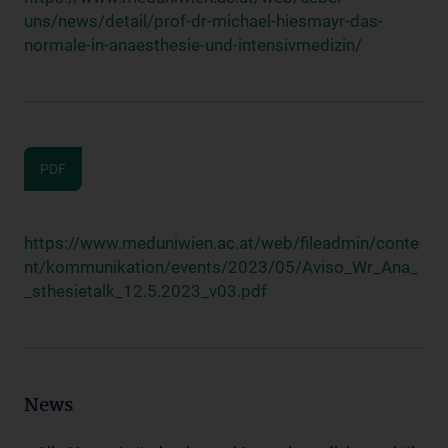
uns/news/detail/prof-dr-michael-hiesmayr-das-
normale-in-anaesthesie-und-intensivmedizin/
PDF
https://www.meduniwien.ac.at/web/fileadmin/conte
nt/kommunikation/events/2023/05/Aviso_Wr_Ana_
_sthesietalk_12.5.2023_v03.pdf
News