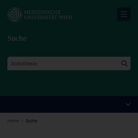
Skip
to
main
content
Suche
Home
Suche