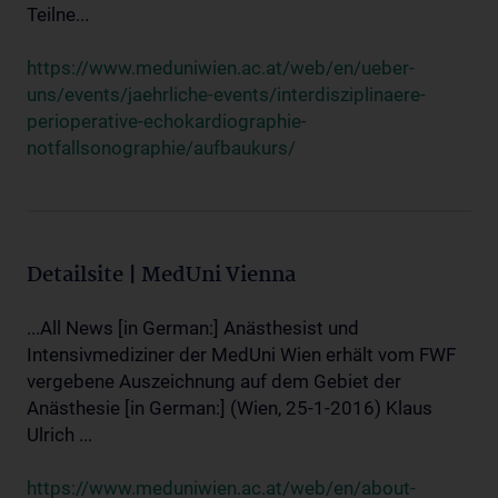
Teilne...
https://www.meduniwien.ac.at/web/en/ueber-
uns/events/jaehrliche-events/interdisziplinaere-
perioperative-echokardiographie-
notfallsonographie/aufbaukurs/
Detailsite | MedUni Vienna
...All News [in German:] Anästhesist und
Intensivmediziner der MedUni Wien erhält vom FWF
vergebene Auszeichnung auf dem Gebiet der
Anästhesie [in German:] (Wien, 25-1-2016) Klaus
Ulrich ...
https://www.meduniwien.ac.at/web/en/about-