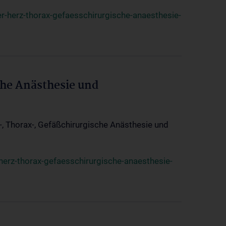
r-herz-thorax-gefaesschirurgische-anaesthesie-
che Anästhesie und
z-, Thorax-, Gefäßchirurgische Anästhesie und
herz-thorax-gefaesschirurgische-anaesthesie-