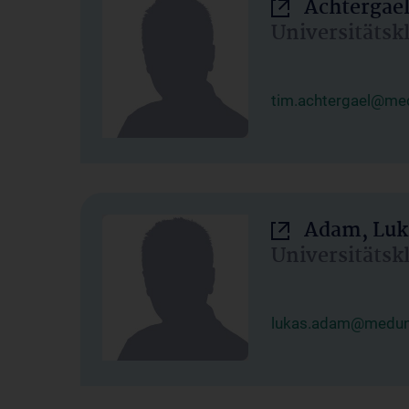
Achtergael
Universitätsk
tim.achtergael@med
Adam, Luk
Universitätsk
lukas.adam@meduni