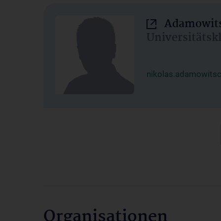
Adamowits
Universitätsk
nikolas.adamowits
Organisationen