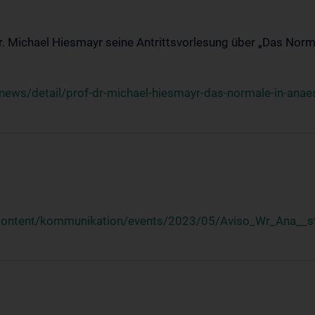
Dr. Michael Hiesmayr seine Antrittsvorlesung über „Das Norm
ews/detail/prof-dr-michael-hiesmayr-das-normale-in-anaes
/content/kommunikation/events/2023/05/Aviso_Wr_Ana__st