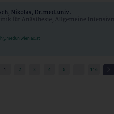
ch, Nikolas, Dr.med.univ.
linik für Anästhesie, Allgemeine Intensi
ch@meduniwien.ac.at
1
2
3
4
5
…
116