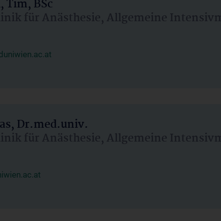
, Tim, BSc
linik für Anästhesie, Allgemeine Intensi
uniwien.ac.at
as, Dr.med.univ.
linik für Anästhesie, Allgemeine Intensi
wien.ac.at