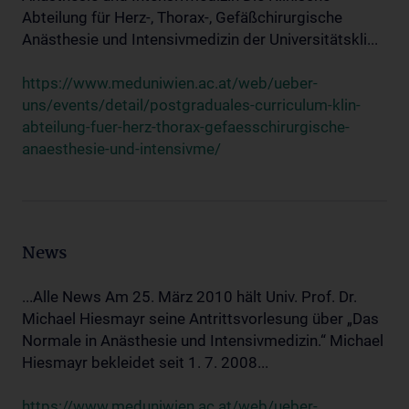
Abteilung für Herz-, Thorax-, Gefäßchirurgische
Anästhesie und Intensivmedizin der Universitätskli...
https://www.meduniwien.ac.at/web/ueber-
uns/events/detail/postgraduales-curriculum-klin-
abteilung-fuer-herz-thorax-gefaesschirurgische-
anaesthesie-und-intensivme/
News
...Alle News Am 25. März 2010 hält Univ. Prof. Dr.
Michael Hiesmayr seine Antrittsvorlesung über „Das
Normale in Anästhesie und Intensivmedizin.“ Michael
Hiesmayr bekleidet seit 1. 7. 2008...
https://www.meduniwien.ac.at/web/ueber-