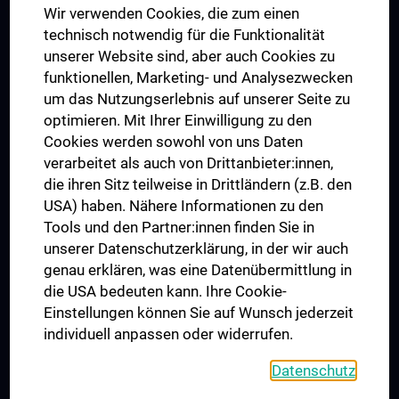
Wir verwenden Cookies, die zum einen
Graduiertentraining
technisch notwendig für die Funktionalität
Dual Career
unserer Website sind, aber auch Cookies zu
funktionellen, Marketing- und Analysezwecken
Trusted Reseach - Research Security - Foreign Interference
um das Nutzungserlebnis auf unserer Seite zu
UNESCO Lehrstuhl für Bioethik
optimieren. Mit Ihrer Einwilligung zu den
MUVI
Cookies werden sowohl von uns Daten
verarbeitet als auch von Drittanbieter:innen,
die ihren Sitz teilweise in Drittländern (z.B. den
USA) haben. Nähere Informationen zu den
Folgen Sie uns auf
Tools und den Partner:innen finden Sie in
unserer Datenschutzerklärung, in der wir auch
genau erklären, was eine Datenübermittlung in
die USA bedeuten kann. Ihre Cookie-
Einstellungen können Sie auf Wunsch jederzeit
individuell anpassen oder widerrufen.
PRESSE
JOBS
Datenschutz
MEDUNI SHOP