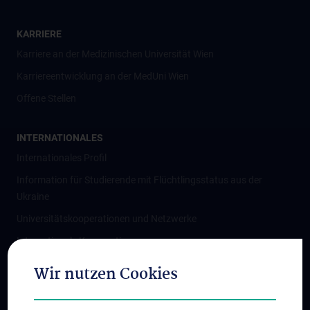
KARRIERE
Karriere an der Medizinischen Universität Wien
Karriereentwicklung an der MedUni Wien
Offene Stellen
INTERNATIONALES
Internationales Profil
Information für Studierende mit Flüchtlingsstatus aus der
Ukraine
Universitätskooperationen und Netzwerke
Internationale Kooperationen
Adjunct Professorships
Wir nutzen Cookies
Student & Staff Exchange
Das KPJ der MedUni Wien