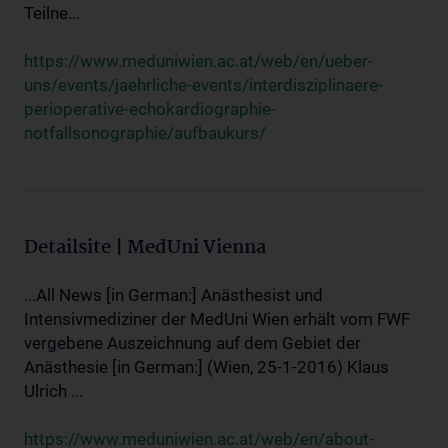
Teilne...
https://www.meduniwien.ac.at/web/en/ueber-
uns/events/jaehrliche-events/interdisziplinaere-
perioperative-echokardiographie-
notfallsonographie/aufbaukurs/
Detailsite | MedUni Vienna
...All News [in German:] Anästhesist und
Intensivmediziner der MedUni Wien erhält vom FWF
vergebene Auszeichnung auf dem Gebiet der
Anästhesie [in German:] (Wien, 25-1-2016) Klaus
Ulrich ...
https://www.meduniwien.ac.at/web/en/about-