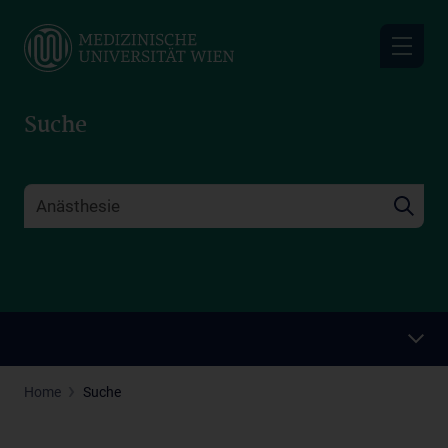
Skip
to
main
content
Suche
Home
Suche