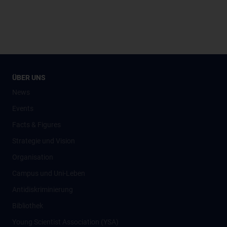
ÜBER UNS
News
Events
Facts & Figures
Strategie und Vision
Organisation
Campus und Uni-Leben
Antidiskriminierung
Bibliothek
Young Scientist Association (YSA)