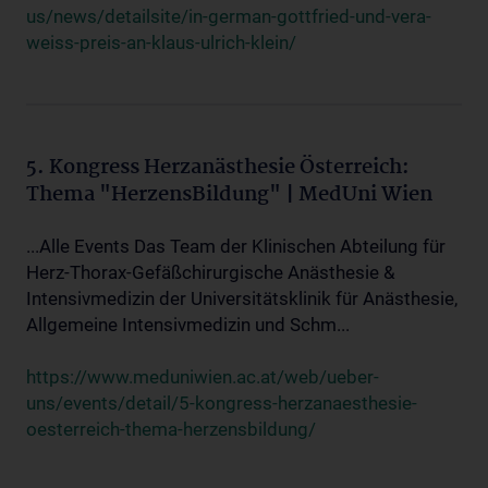
us/news/detailsite/in-german-gottfried-und-vera-
weiss-preis-an-klaus-ulrich-klein/
5. Kongress Herzanästhesie Österreich:
Thema "HerzensBildung" | MedUni Wien
...Alle Events Das Team der Klinischen Abteilung für
Herz-Thorax-Gefäßchirurgische Anästhesie &
Intensivmedizin der Universitätsklinik für Anästhesie,
Allgemeine Intensivmedizin und Schm...
https://www.meduniwien.ac.at/web/ueber-
uns/events/detail/5-kongress-herzanaesthesie-
oesterreich-thema-herzensbildung/