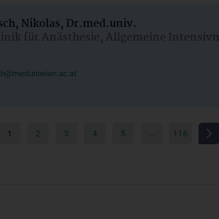
ch, Nikolas, Dr.med.univ.
linik für Anästhesie, Allgemeine Intensi
ch@meduniwien.ac.at
1
2
3
4
5
…
116