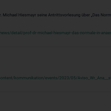
Dr. Michael Hiesmayr seine Antrittsvorlesung über „Das Norm
ews/detail/prof-dr-michael-hiesmayr-das-normale-in-anaes
/content/kommunikation/events/2023/05/Aviso_Wr_Ana__st