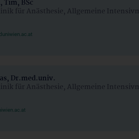
, Tim, BSc
linik für Anästhesie, Allgemeine Intensi
uniwien.ac.at
as, Dr.med.univ.
linik für Anästhesie, Allgemeine Intensi
wien.ac.at