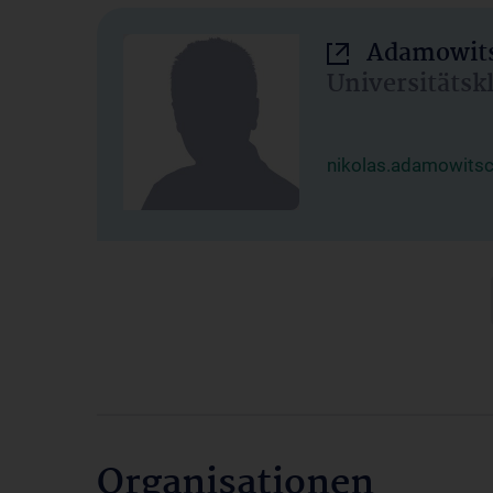
Adamowits
Universitätsk
nikolas.adamowits
Organisationen