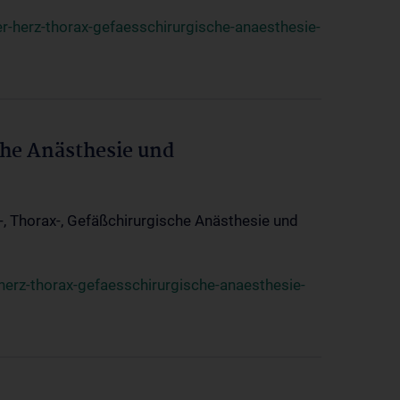
r-herz-thorax-gefaesschirurgische-anaesthesie-
che Anästhesie und
z-, Thorax-, Gefäßchirurgische Anästhesie und
herz-thorax-gefaesschirurgische-anaesthesie-