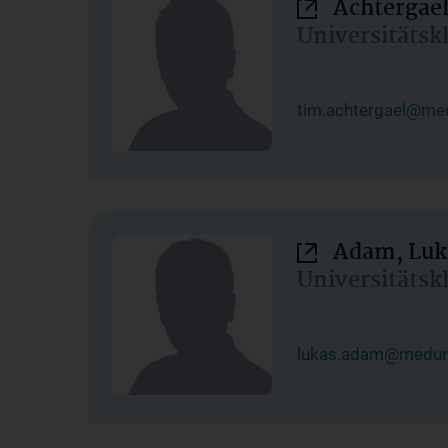
Achtergael
Universitätsk
tim.achtergael@med
Adam, Luk
Universitätsk
lukas.adam@meduni