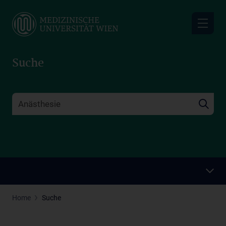
Skip
to
main
content
Suche
Home
Suche