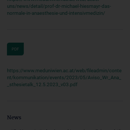
uns/news/detail/prof-dr-michael-hiesmayr-das-
normale-in-anaesthesie-und-intensivmedizin/
PDF
https://www.meduniwien.ac.at/web/fileadmin/conte
nt/kommunikation/events/2023/05/Aviso_Wr_Ana_
_sthesietalk_12.5.2023_v03.pdf
News