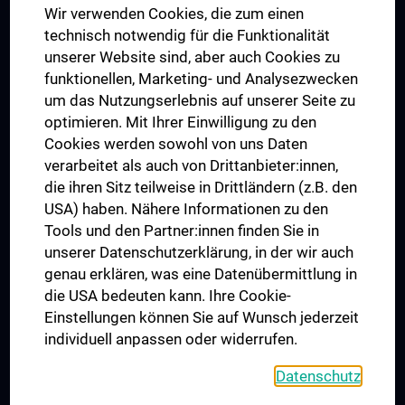
Wir verwenden Cookies, die zum einen
Graduiertentraining
technisch notwendig für die Funktionalität
Dual Career
unserer Website sind, aber auch Cookies zu
funktionellen, Marketing- und Analysezwecken
Trusted Reseach - Research Security - Foreign Interference
um das Nutzungserlebnis auf unserer Seite zu
UNESCO Lehrstuhl für Bioethik
optimieren. Mit Ihrer Einwilligung zu den
MUVI
Cookies werden sowohl von uns Daten
verarbeitet als auch von Drittanbieter:innen,
die ihren Sitz teilweise in Drittländern (z.B. den
USA) haben. Nähere Informationen zu den
Folgen Sie uns auf
Tools und den Partner:innen finden Sie in
unserer Datenschutzerklärung, in der wir auch
genau erklären, was eine Datenübermittlung in
die USA bedeuten kann. Ihre Cookie-
Einstellungen können Sie auf Wunsch jederzeit
individuell anpassen oder widerrufen.
PRESSE
JOBS
Datenschutz
MEDUNI SHOP