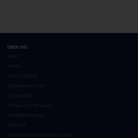
ÜBER UNS
News
Events
Facts & Figures
Strategie und Vision
Organisation
Campus und Uni-Leben
Antidiskriminierung
Bibliothek
Young Scientist Association (YSA)