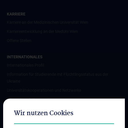
KARRIERE
Karriere an der Medizinischen Universität Wien
Karriereentwicklung an der MedUni Wien
Offene Stellen
INTERNATIONALES
Internationales Profil
Information für Studierende mit Flüchtlingsstatus aus der
Ukraine
Universitätskooperationen und Netzwerke
Internationale Kooperationen
Adjunct Professorships
Wir nutzen Cookies
Student & Staff Exchange
Das KPJ der MedUni Wien