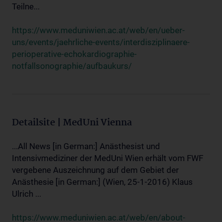
Teilne...
https://www.meduniwien.ac.at/web/en/ueber-
uns/events/jaehrliche-events/interdisziplinaere-
perioperative-echokardiographie-
notfallsonographie/aufbaukurs/
Detailsite | MedUni Vienna
...All News [in German:] Anästhesist und
Intensivmediziner der MedUni Wien erhält vom FWF
vergebene Auszeichnung auf dem Gebiet der
Anästhesie [in German:] (Wien, 25-1-2016) Klaus
Ulrich ...
https://www.meduniwien.ac.at/web/en/about-