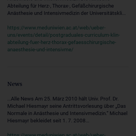
Abteilung für Herz-, Thorax-, Gefäßchirurgische
Anästhesie und Intensivmedizin der Universitätskli...
https://www.meduniwien.ac.at/web/ueber-
uns/events/detail/postgraduales-curriculum-klin-
abteilung-fuer-herz-thorax-gefaesschirurgische-
anaesthesie-und-intensivme/
News
...Alle News Am 25. März 2010 hält Univ. Prof. Dr.
Michael Hiesmayr seine Antrittsvorlesung über „Das
Normale in Anästhesie und Intensivmedizin.“ Michael
Hiesmayr bekleidet seit 1. 7. 2008...
https://www.meduniwien.ac.at/web/ueber-