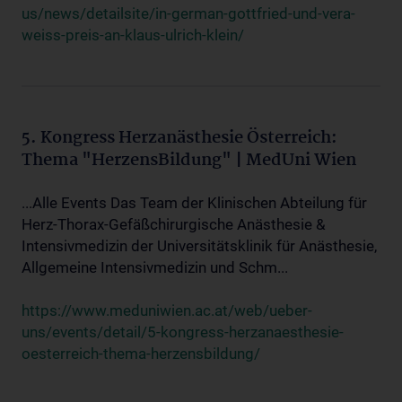
us/news/detailsite/in-german-gottfried-und-vera-
weiss-preis-an-klaus-ulrich-klein/
5. Kongress Herzanästhesie Österreich:
Thema "HerzensBildung" | MedUni Wien
...Alle Events Das Team der Klinischen Abteilung für
Herz-Thorax-Gefäßchirurgische Anästhesie &
Intensivmedizin der Universitätsklinik für Anästhesie,
Allgemeine Intensivmedizin und Schm...
https://www.meduniwien.ac.at/web/ueber-
uns/events/detail/5-kongress-herzanaesthesie-
oesterreich-thema-herzensbildung/