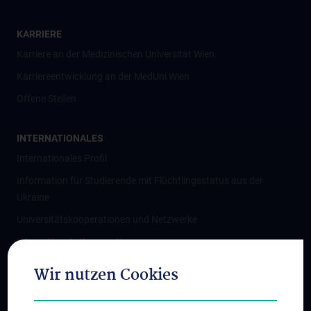
KARRIERE
Karriere an der Medizinischen Universität Wien
Karriereentwicklung an der MedUni Wien
Offene Stellen
INTERNATIONALES
Internationales Profil
Information für Studierende mit Flüchtlingsstatus aus der
Ukraine
Universitätskooperationen und Netzwerke
Internationale Kooperationen
Adjunct Professorships
Wir nutzen Cookies
Student & Staff Exchange
Das KPJ der MedUni Wien