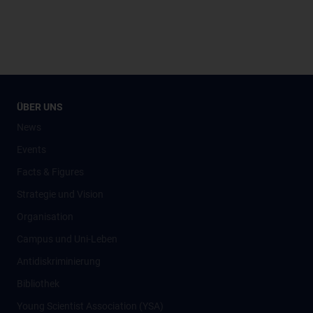
ÜBER UNS
News
Events
Facts & Figures
Strategie und Vision
Organisation
Campus und Uni-Leben
Antidiskriminierung
Bibliothek
Young Scientist Association (YSA)