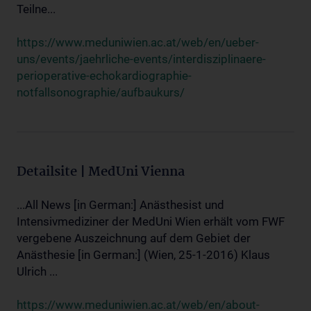
Teilne...
https://www.meduniwien.ac.at/web/en/ueber-
uns/events/jaehrliche-events/interdisziplinaere-
perioperative-echokardiographie-
notfallsonographie/aufbaukurs/
Detailsite | MedUni Vienna
...All News [in German:] Anästhesist und
Intensivmediziner der MedUni Wien erhält vom FWF
vergebene Auszeichnung auf dem Gebiet der
Anästhesie [in German:] (Wien, 25-1-2016) Klaus
Ulrich ...
https://www.meduniwien.ac.at/web/en/about-