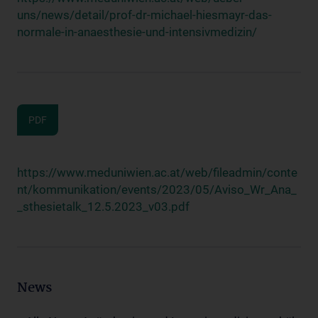
uns/news/detail/prof-dr-michael-hiesmayr-das-
normale-in-anaesthesie-und-intensivmedizin/
PDF
https://www.meduniwien.ac.at/web/fileadmin/conte
nt/kommunikation/events/2023/05/Aviso_Wr_Ana_
_sthesietalk_12.5.2023_v03.pdf
News