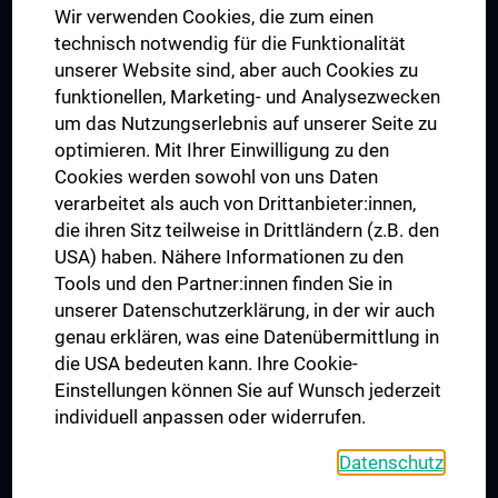
Wir verwenden Cookies, die zum einen
Graduiertentraining
technisch notwendig für die Funktionalität
Dual Career
unserer Website sind, aber auch Cookies zu
funktionellen, Marketing- und Analysezwecken
Trusted Reseach - Research Security - Foreign Interference
um das Nutzungserlebnis auf unserer Seite zu
UNESCO Lehrstuhl für Bioethik
optimieren. Mit Ihrer Einwilligung zu den
MUVI
Cookies werden sowohl von uns Daten
verarbeitet als auch von Drittanbieter:innen,
die ihren Sitz teilweise in Drittländern (z.B. den
USA) haben. Nähere Informationen zu den
Folgen Sie uns auf
Tools und den Partner:innen finden Sie in
unserer Datenschutzerklärung, in der wir auch
genau erklären, was eine Datenübermittlung in
die USA bedeuten kann. Ihre Cookie-
Einstellungen können Sie auf Wunsch jederzeit
individuell anpassen oder widerrufen.
PRESSE
JOBS
Datenschutz
MEDUNI SHOP