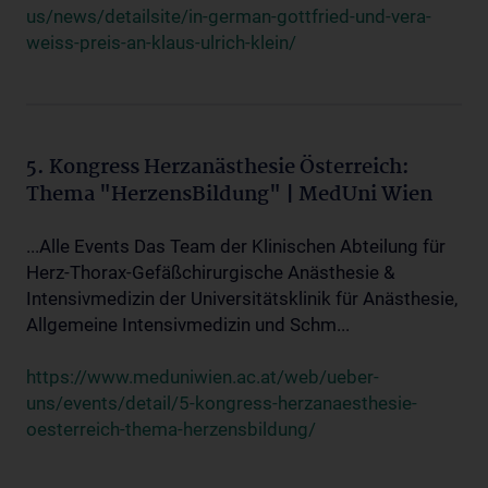
us/news/detailsite/in-german-gottfried-und-vera-
weiss-preis-an-klaus-ulrich-klein/
5. Kongress Herzanästhesie Österreich:
Thema "HerzensBildung" | MedUni Wien
...Alle Events Das Team der Klinischen Abteilung für
Herz-Thorax-Gefäßchirurgische Anästhesie &
Intensivmedizin der Universitätsklinik für Anästhesie,
Allgemeine Intensivmedizin und Schm...
https://www.meduniwien.ac.at/web/ueber-
uns/events/detail/5-kongress-herzanaesthesie-
oesterreich-thema-herzensbildung/