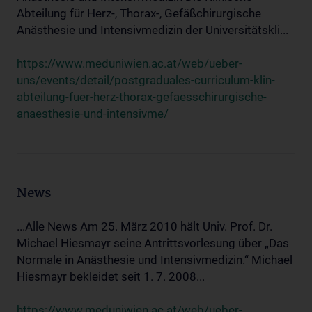
Abteilung für Herz-, Thorax-, Gefäßchirurgische
Anästhesie und Intensivmedizin der Universitätskli...
https://www.meduniwien.ac.at/web/ueber-
uns/events/detail/postgraduales-curriculum-klin-
abteilung-fuer-herz-thorax-gefaesschirurgische-
anaesthesie-und-intensivme/
News
...Alle News Am 25. März 2010 hält Univ. Prof. Dr.
Michael Hiesmayr seine Antrittsvorlesung über „Das
Normale in Anästhesie und Intensivmedizin.“ Michael
Hiesmayr bekleidet seit 1. 7. 2008...
https://www.meduniwien.ac.at/web/ueber-