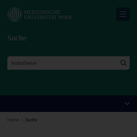
Skip
to
main
content
Suche
Home
Suche