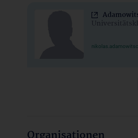
Adamowits
Universitätsk
nikolas.adamowits
Organisationen