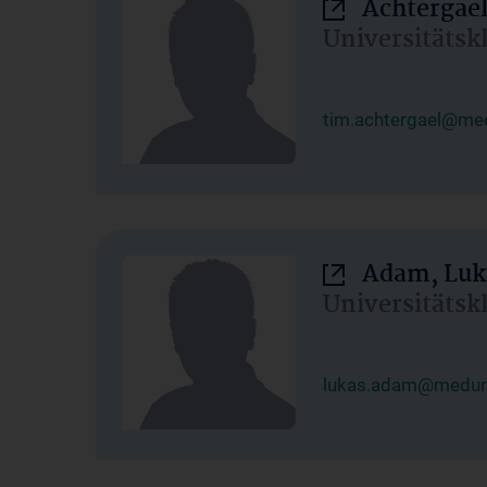
Achtergael
Universitätsk
tim.achtergael@med
Adam, Luk
Universitätsk
lukas.adam@meduni