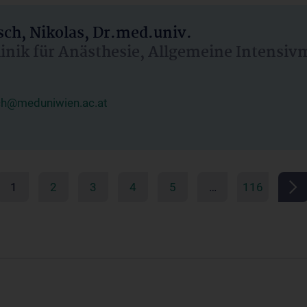
ch, Nikolas, Dr.med.univ.
linik für Anästhesie, Allgemeine Intensi
ch@meduniwien.ac.at
1
2
3
4
5
…
116