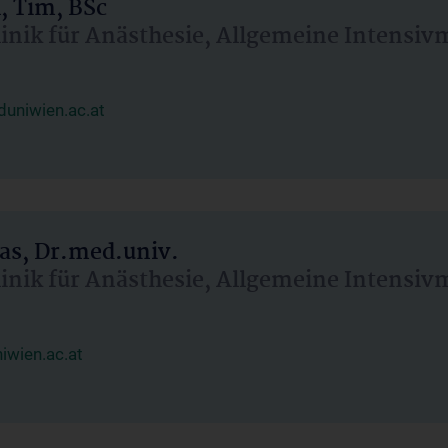
, Tim, BSc
linik für Anästhesie, Allgemeine Intensi
uniwien.ac.at
as, Dr.med.univ.
linik für Anästhesie, Allgemeine Intensi
wien.ac.at