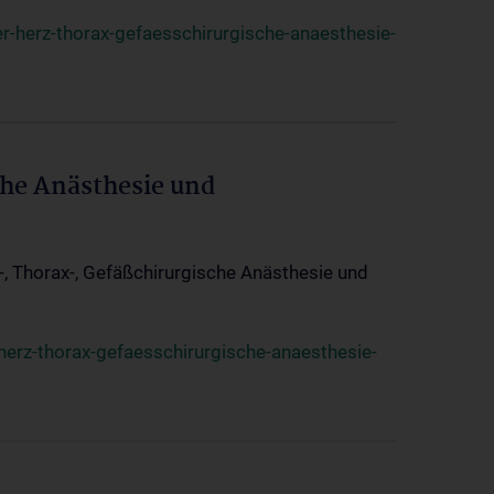
r-herz-thorax-gefaesschirurgische-anaesthesie-
che Anästhesie und
z-, Thorax-, Gefäßchirurgische Anästhesie und
herz-thorax-gefaesschirurgische-anaesthesie-