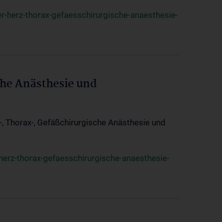
r-herz-thorax-gefaesschirurgische-anaesthesie-
che Anästhesie und
z-, Thorax-, Gefäßchirurgische Anästhesie und
herz-thorax-gefaesschirurgische-anaesthesie-