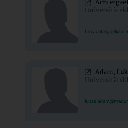
Achtergael
Universitätsk
tim.achtergael@med
Adam, Luk
Universitätsk
lukas.adam@meduni