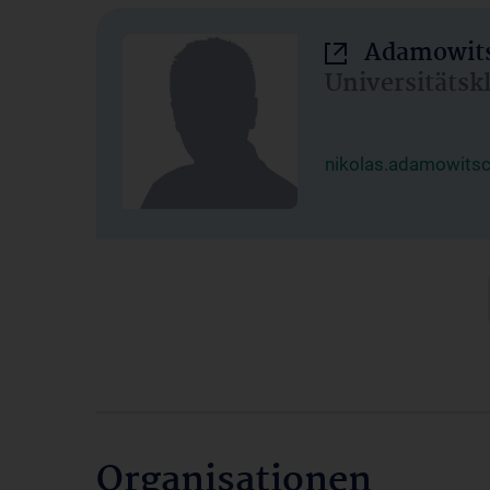
Adamowits
Universitätsk
nikolas.adamowits
Organisationen