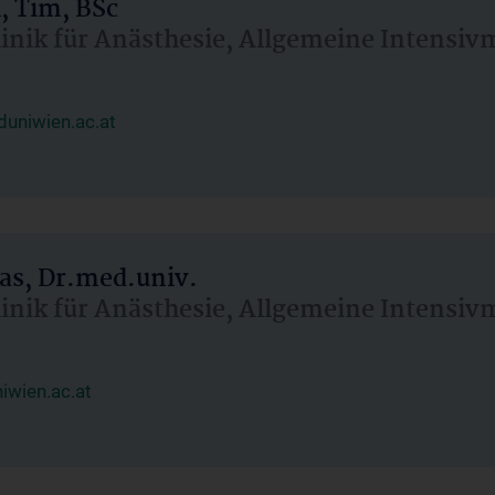
, Tim, BSc
linik für Anästhesie, Allgemeine Intensi
uniwien.ac.at
as, Dr.med.univ.
linik für Anästhesie, Allgemeine Intensi
wien.ac.at