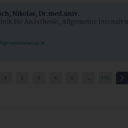
ch, Nikolas, Dr.med.univ.
linik für Anästhesie, Allgemeine Intensi
ch@meduniwien.ac.at
1
2
3
4
5
…
116