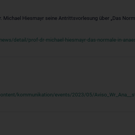
Dr. Michael Hiesmayr seine Antrittsvorlesung über „Das Norm
ews/detail/prof-dr-michael-hiesmayr-das-normale-in-anaes
/content/kommunikation/events/2023/05/Aviso_Wr_Ana__st