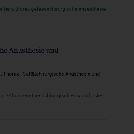
r-herz-thorax-gefaesschirurgische-anaesthesie-
che Anästhesie und
z-, Thorax-, Gefäßchirurgische Anästhesie und
herz-thorax-gefaesschirurgische-anaesthesie-