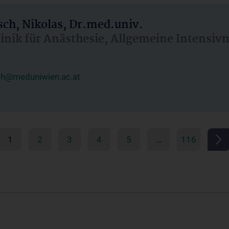
ch, Nikolas, Dr.med.univ.
linik für Anästhesie, Allgemeine Intensi
ch@meduniwien.ac.at
1
2
3
4
5
…
116