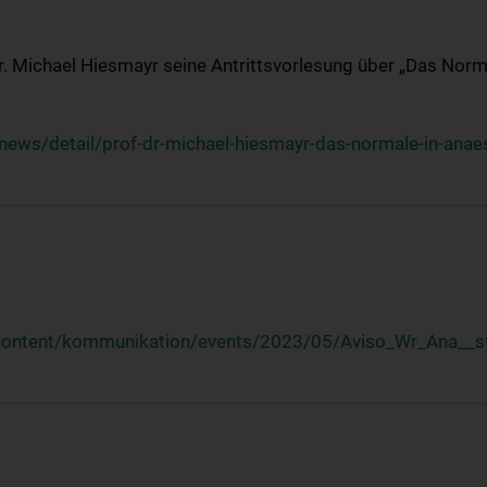
Dr. Michael Hiesmayr seine Antrittsvorlesung über „Das Norm
ews/detail/prof-dr-michael-hiesmayr-das-normale-in-anaes
/content/kommunikation/events/2023/05/Aviso_Wr_Ana__st