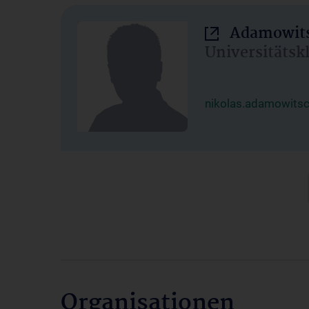
Adamowits
Universitätsk
nikolas.adamowits
Organisationen