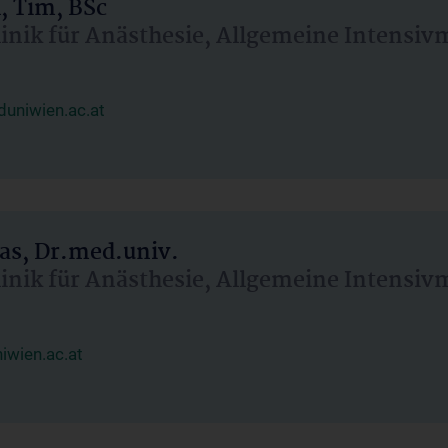
, Tim, BSc
linik für Anästhesie, Allgemeine Intensi
uniwien.ac.at
as, Dr.med.univ.
linik für Anästhesie, Allgemeine Intensi
wien.ac.at