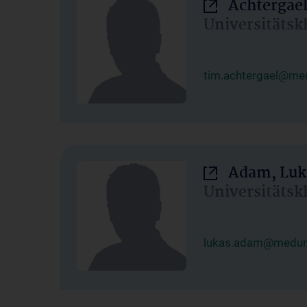
Achtergael
Universitätsk
tim.achtergael@med
Adam, Luk
Universitätsk
lukas.adam@meduni