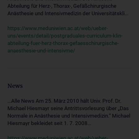
Abteilung für Herz-, Thorax-, Gefäßchirurgische
Anästhesie und Intensivmedizin der Universitätskli...
https://www.meduniwien.ac.at/web/ueber-
uns/events/detail/postgraduales-curriculum-klin-
abteilung-fuer-herz-thorax-gefaesschirurgische-
anaesthesie-und-intensivme/
News
...Alle News Am 25. März 2010 hält Univ. Prof. Dr.
Michael Hiesmayr seine Antrittsvorlesung über „Das
Normale in Anästhesie und Intensivmedizin.“ Michael
Hiesmayr bekleidet seit 1. 7. 2008...
https://www.meduniwien.ac.at/web/ueber-