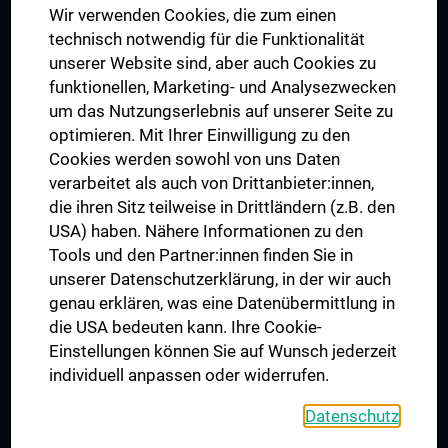
Wir verwenden Cookies, die zum einen
Graduiertentraining
technisch notwendig für die Funktionalität
Dual Career
unserer Website sind, aber auch Cookies zu
funktionellen, Marketing- und Analysezwecken
Trusted Reseach - Research Security - Foreign Interference
um das Nutzungserlebnis auf unserer Seite zu
UNESCO Lehrstuhl für Bioethik
optimieren. Mit Ihrer Einwilligung zu den
MUVI
Cookies werden sowohl von uns Daten
verarbeitet als auch von Drittanbieter:innen,
die ihren Sitz teilweise in Drittländern (z.B. den
USA) haben. Nähere Informationen zu den
Folgen Sie uns auf
Tools und den Partner:innen finden Sie in
unserer Datenschutzerklärung, in der wir auch
genau erklären, was eine Datenübermittlung in
die USA bedeuten kann. Ihre Cookie-
Einstellungen können Sie auf Wunsch jederzeit
individuell anpassen oder widerrufen.
PRESSE
JOBS
Datenschutz
MEDUNI SHOP