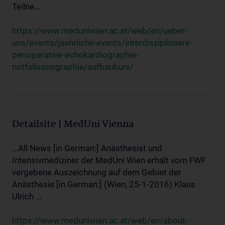
Teilne...
https://www.meduniwien.ac.at/web/en/ueber-
uns/events/jaehrliche-events/interdisziplinaere-
perioperative-echokardiographie-
notfallsonographie/aufbaukurs/
Detailsite | MedUni Vienna
...All News [in German:] Anästhesist und
Intensivmediziner der MedUni Wien erhält vom FWF
vergebene Auszeichnung auf dem Gebiet der
Anästhesie [in German:] (Wien, 25-1-2016) Klaus
Ulrich ...
https://www.meduniwien.ac.at/web/en/about-