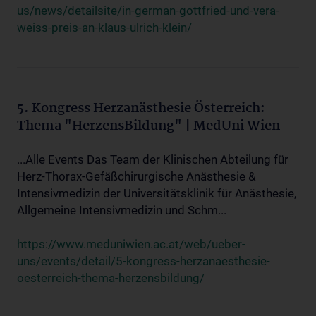
us/news/detailsite/in-german-gottfried-und-vera-
weiss-preis-an-klaus-ulrich-klein/
5. Kongress Herzanästhesie Österreich:
Thema "HerzensBildung" | MedUni Wien
...Alle Events Das Team der Klinischen Abteilung für
Herz-Thorax-Gefäßchirurgische Anästhesie &
Intensivmedizin der Universitätsklinik für Anästhesie,
Allgemeine Intensivmedizin und Schm...
https://www.meduniwien.ac.at/web/ueber-
uns/events/detail/5-kongress-herzanaesthesie-
oesterreich-thema-herzensbildung/