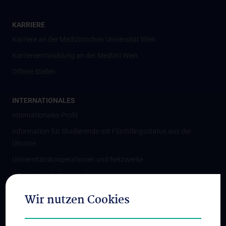
KARRIERE
Karriere an der Medizinischen Universität Wien
Karriereentwicklung an der MedUni Wien
Offene Stellen
INTERNATIONALES
Internationales Profil
Information für Studierende mit Flüchtlingsstatus aus der
Ukraine
Universitätskooperationen und Netzwerke
Internationale Kooperationen
Adjunct Professorships
Wir nutzen Cookies
Student & Staff Exchange
Das KPJ der MedUni Wien