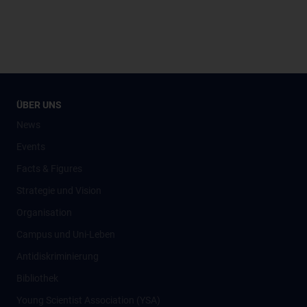
ÜBER UNS
News
Events
Facts & Figures
Strategie und Vision
Organisation
Campus und Uni-Leben
Antidiskriminierung
Bibliothek
Young Scientist Association (YSA)