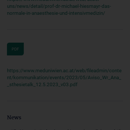
uns/news/detail/prof-dr-michael-hiesmayr-das-
normale-in-anaesthesie-und-intensivmedizin/
PDF
https://www.meduniwien.ac.at/web/fileadmin/conte
nt/kommunikation/events/2023/05/Aviso_Wr_Ana_
_sthesietalk_12.5.2023_v03.pdf
News