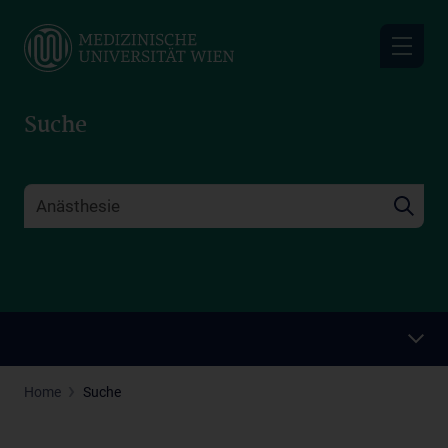
Skip
to
main
content
Suche
Home
Suche