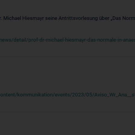
Dr. Michael Hiesmayr seine Antrittsvorlesung über „Das Norm
ews/detail/prof-dr-michael-hiesmayr-das-normale-in-anaes
/content/kommunikation/events/2023/05/Aviso_Wr_Ana__st