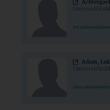
Achtergael
Universitätsk
tim.achtergael@med
Adam, Luk
Universitätsk
lukas.adam@meduni