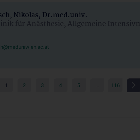
ch, Nikolas, Dr.med.univ.
linik für Anästhesie, Allgemeine Intensi
ch@meduniwien.ac.at
1
2
3
4
5
…
116