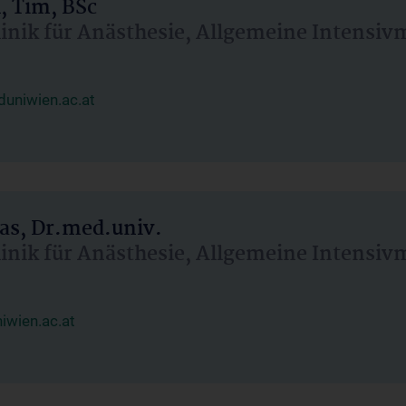
, Tim, BSc
linik für Anästhesie, Allgemeine Intensi
uniwien.ac.at
as, Dr.med.univ.
linik für Anästhesie, Allgemeine Intensi
wien.ac.at