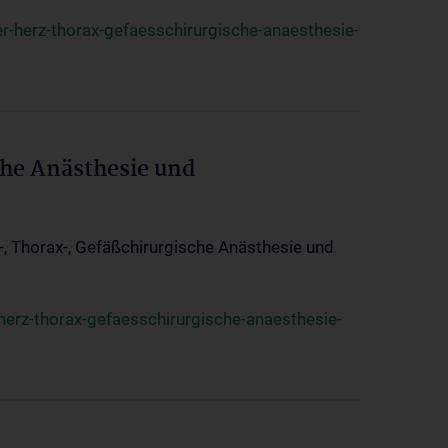
r-herz-thorax-gefaesschirurgische-anaesthesie-
che Anästhesie und
z-, Thorax-, Gefäßchirurgische Anästhesie und
herz-thorax-gefaesschirurgische-anaesthesie-