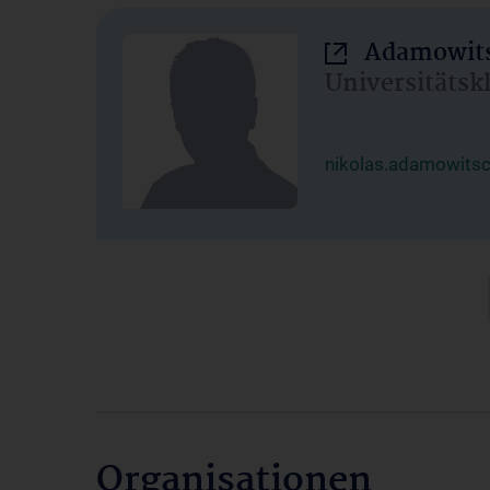
Adamowits
Universitätsk
nikolas.adamowits
Organisationen