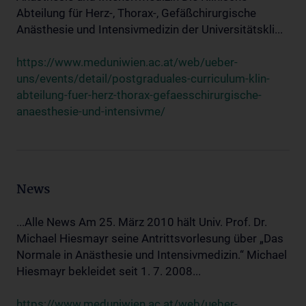
Abteilung für Herz-, Thorax-, Gefäßchirurgische
Anästhesie und Intensivmedizin der Universitätskli...
https://www.meduniwien.ac.at/web/ueber-
uns/events/detail/postgraduales-curriculum-klin-
abteilung-fuer-herz-thorax-gefaesschirurgische-
anaesthesie-und-intensivme/
News
...Alle News Am 25. März 2010 hält Univ. Prof. Dr.
Michael Hiesmayr seine Antrittsvorlesung über „Das
Normale in Anästhesie und Intensivmedizin.“ Michael
Hiesmayr bekleidet seit 1. 7. 2008...
https://www.meduniwien.ac.at/web/ueber-