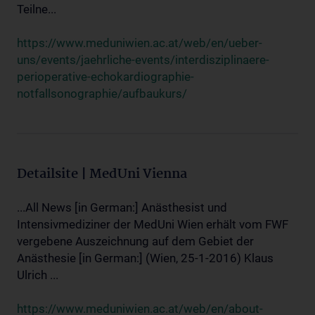
Teilne...
https://www.meduniwien.ac.at/web/en/ueber-
uns/events/jaehrliche-events/interdisziplinaere-
perioperative-echokardiographie-
notfallsonographie/aufbaukurs/
Detailsite | MedUni Vienna
...All News [in German:] Anästhesist und
Intensivmediziner der MedUni Wien erhält vom FWF
vergebene Auszeichnung auf dem Gebiet der
Anästhesie [in German:] (Wien, 25-1-2016) Klaus
Ulrich ...
https://www.meduniwien.ac.at/web/en/about-