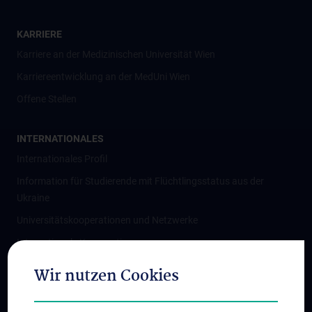
KARRIERE
Karriere an der Medizinischen Universität Wien
Karriereentwicklung an der MedUni Wien
Offene Stellen
INTERNATIONALES
Internationales Profil
Information für Studierende mit Flüchtlingsstatus aus der
Ukraine
Universitätskooperationen und Netzwerke
Internationale Kooperationen
Adjunct Professorships
Wir nutzen Cookies
Student & Staff Exchange
Das KPJ der MedUni Wien