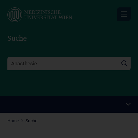
Skip
to
main
content
Suche
Home
Suche