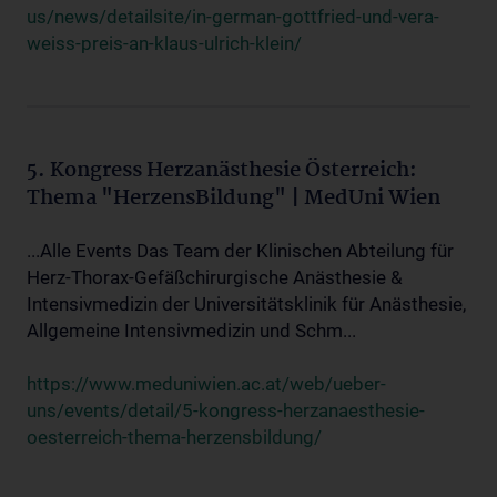
us/news/detailsite/in-german-gottfried-und-vera-
weiss-preis-an-klaus-ulrich-klein/
5. Kongress Herzanästhesie Österreich:
Thema "HerzensBildung" | MedUni Wien
...Alle Events Das Team der Klinischen Abteilung für
Herz-Thorax-Gefäßchirurgische Anästhesie &
Intensivmedizin der Universitätsklinik für Anästhesie,
Allgemeine Intensivmedizin und Schm...
https://www.meduniwien.ac.at/web/ueber-
uns/events/detail/5-kongress-herzanaesthesie-
oesterreich-thema-herzensbildung/