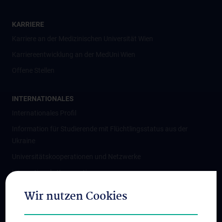
KARRIERE
Karriere an der Medizinischen Universität Wien
Karriereentwicklung an der MedUni Wien
Offene Stellen
INTERNATIONALES
Internationales Profil
Information für Studierende mit Flüchtlingsstatus aus der
Ukraine
Universitätskooperationen und Netzwerke
Internationale Kooperationen
Adjunct Professorships
Wir nutzen Cookies
Student & Staff Exchange
Das KPJ der MedUni Wien