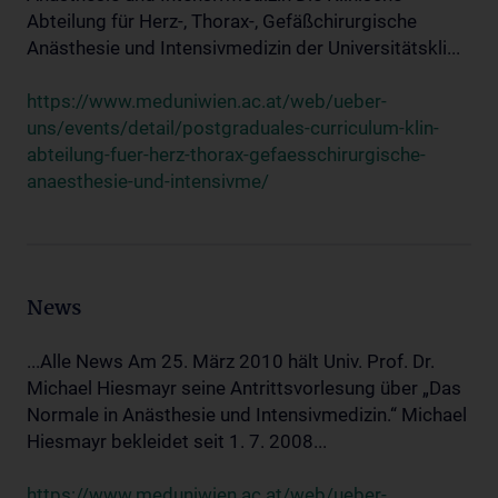
Abteilung für Herz-, Thorax-, Gefäßchirurgische
Anästhesie und Intensivmedizin der Universitätskli...
https://www.meduniwien.ac.at/web/ueber-
uns/events/detail/postgraduales-curriculum-klin-
abteilung-fuer-herz-thorax-gefaesschirurgische-
anaesthesie-und-intensivme/
News
...Alle News Am 25. März 2010 hält Univ. Prof. Dr.
Michael Hiesmayr seine Antrittsvorlesung über „Das
Normale in Anästhesie und Intensivmedizin.“ Michael
Hiesmayr bekleidet seit 1. 7. 2008...
https://www.meduniwien.ac.at/web/ueber-