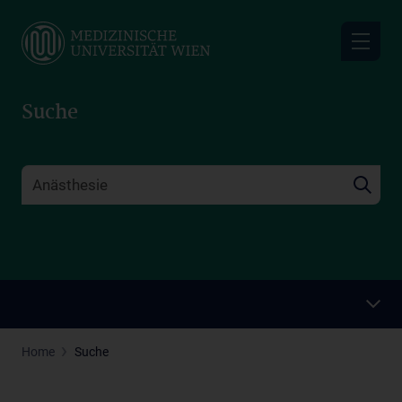
Skip
to
main
content
Suche
Home
Suche