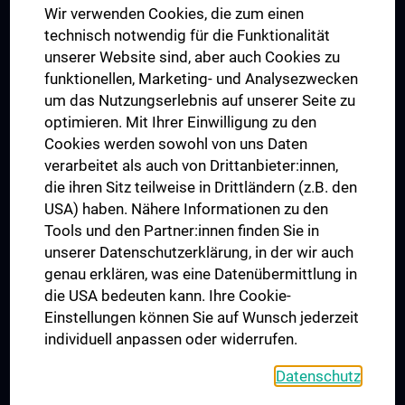
Wir verwenden Cookies, die zum einen
Graduiertentraining
technisch notwendig für die Funktionalität
Dual Career
unserer Website sind, aber auch Cookies zu
funktionellen, Marketing- und Analysezwecken
Trusted Reseach - Research Security - Foreign Interference
um das Nutzungserlebnis auf unserer Seite zu
UNESCO Lehrstuhl für Bioethik
optimieren. Mit Ihrer Einwilligung zu den
MUVI
Cookies werden sowohl von uns Daten
verarbeitet als auch von Drittanbieter:innen,
die ihren Sitz teilweise in Drittländern (z.B. den
USA) haben. Nähere Informationen zu den
Folgen Sie uns auf
Tools und den Partner:innen finden Sie in
unserer Datenschutzerklärung, in der wir auch
genau erklären, was eine Datenübermittlung in
die USA bedeuten kann. Ihre Cookie-
Einstellungen können Sie auf Wunsch jederzeit
individuell anpassen oder widerrufen.
PRESSE
JOBS
Datenschutz
MEDUNI SHOP