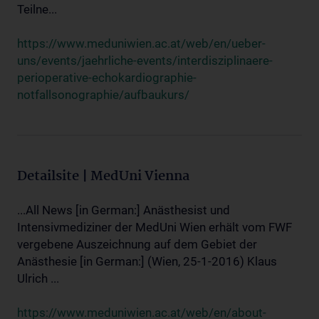
Teilne...
https://www.meduniwien.ac.at/web/en/ueber-
uns/events/jaehrliche-events/interdisziplinaere-
perioperative-echokardiographie-
notfallsonographie/aufbaukurs/
Detailsite | MedUni Vienna
...All News [in German:] Anästhesist und
Intensivmediziner der MedUni Wien erhält vom FWF
vergebene Auszeichnung auf dem Gebiet der
Anästhesie [in German:] (Wien, 25-1-2016) Klaus
Ulrich ...
https://www.meduniwien.ac.at/web/en/about-