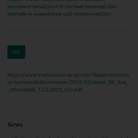
uns/news/detail/prof-dr-michael-hiesmayr-das-
normale-in-anaesthesie-und-intensivmedizin/
PDF
https://www.meduniwien.ac.at/web/fileadmin/conte
nt/kommunikation/events/2023/05/Aviso_Wr_Ana_
_sthesietalk_12.5.2023_v03.pdf
News