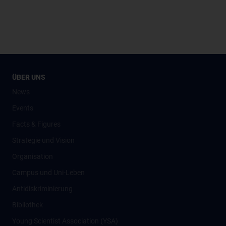
ÜBER UNS
News
Events
Facts & Figures
Strategie und Vision
Organisation
Campus und Uni-Leben
Antidiskriminierung
Bibliothek
Young Scientist Association (YSA)