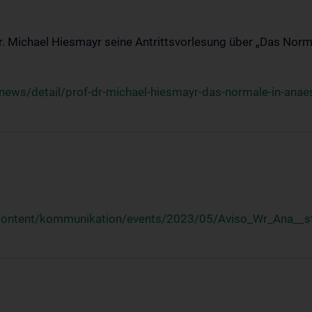
Dr. Michael Hiesmayr seine Antrittsvorlesung über „Das Norm
ews/detail/prof-dr-michael-hiesmayr-das-normale-in-anaes
/content/kommunikation/events/2023/05/Aviso_Wr_Ana__st