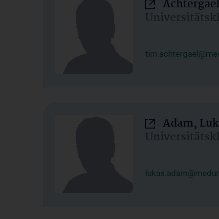
Achtergael
Universitätsk
tim.achtergael@med
Adam, Luk
Universitätsk
lukas.adam@meduni