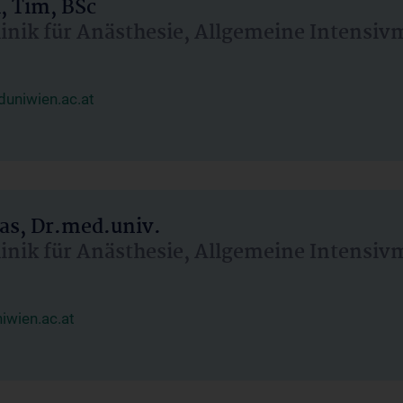
, Tim, BSc
linik für Anästhesie, Allgemeine Intensi
uniwien.ac.at
as, Dr.med.univ.
linik für Anästhesie, Allgemeine Intensi
wien.ac.at