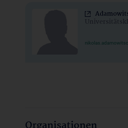
Adamowits
Universitätsk
nikolas.adamowits
Organisationen