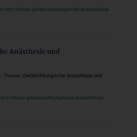
r-herz-thorax-gefaesschirurgische-anaesthesie-
che Anästhesie und
z-, Thorax-, Gefäßchirurgische Anästhesie und
herz-thorax-gefaesschirurgische-anaesthesie-