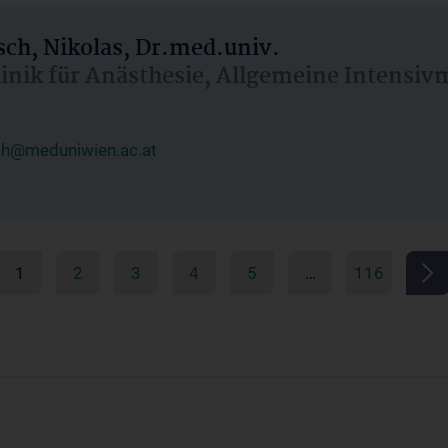
ch, Nikolas, Dr.med.univ.
linik für Anästhesie, Allgemeine Intensi
ch@meduniwien.ac.at
1
2
3
4
5
…
116