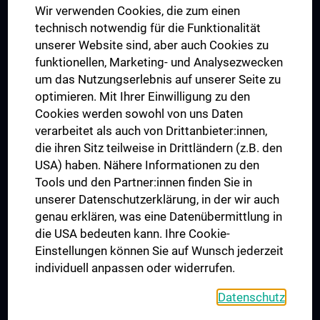
Wir verwenden Cookies, die zum einen
Graduiertentraining
technisch notwendig für die Funktionalität
Dual Career
unserer Website sind, aber auch Cookies zu
funktionellen, Marketing- und Analysezwecken
Trusted Reseach - Research Security - Foreign Interference
um das Nutzungserlebnis auf unserer Seite zu
UNESCO Lehrstuhl für Bioethik
optimieren. Mit Ihrer Einwilligung zu den
MUVI
Cookies werden sowohl von uns Daten
verarbeitet als auch von Drittanbieter:innen,
die ihren Sitz teilweise in Drittländern (z.B. den
USA) haben. Nähere Informationen zu den
Folgen Sie uns auf
Tools und den Partner:innen finden Sie in
unserer Datenschutzerklärung, in der wir auch
genau erklären, was eine Datenübermittlung in
die USA bedeuten kann. Ihre Cookie-
Einstellungen können Sie auf Wunsch jederzeit
individuell anpassen oder widerrufen.
PRESSE
JOBS
Datenschutz
MEDUNI SHOP