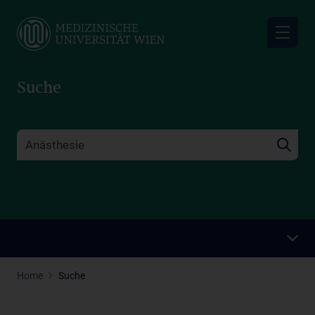
Skip
to
main
content
Suche
Home
Suche