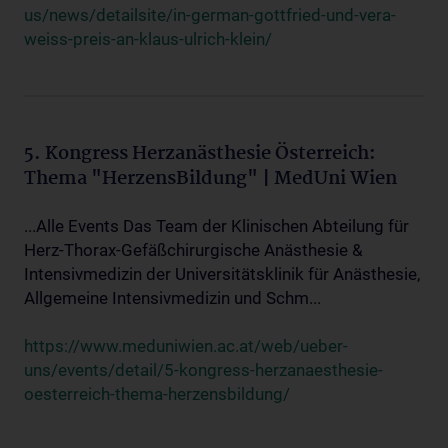
us/news/detailsite/in-german-gottfried-und-vera-
weiss-preis-an-klaus-ulrich-klein/
5. Kongress Herzanästhesie Österreich:
Thema "HerzensBildung" | MedUni Wien
...Alle Events Das Team der Klinischen Abteilung für
Herz-Thorax-Gefäßchirurgische Anästhesie &
Intensivmedizin der Universitätsklinik für Anästhesie,
Allgemeine Intensivmedizin und Schm...
https://www.meduniwien.ac.at/web/ueber-
uns/events/detail/5-kongress-herzanaesthesie-
oesterreich-thema-herzensbildung/