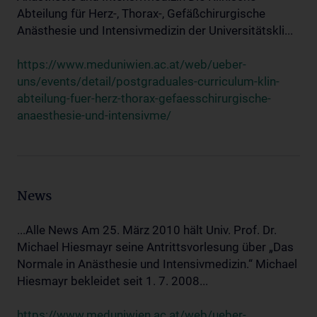
Abteilung für Herz-, Thorax-, Gefäßchirurgische
Anästhesie und Intensivmedizin der Universitätskli...
https://www.meduniwien.ac.at/web/ueber-
uns/events/detail/postgraduales-curriculum-klin-
abteilung-fuer-herz-thorax-gefaesschirurgische-
anaesthesie-und-intensivme/
News
...Alle News Am 25. März 2010 hält Univ. Prof. Dr.
Michael Hiesmayr seine Antrittsvorlesung über „Das
Normale in Anästhesie und Intensivmedizin.“ Michael
Hiesmayr bekleidet seit 1. 7. 2008...
https://www.meduniwien.ac.at/web/ueber-