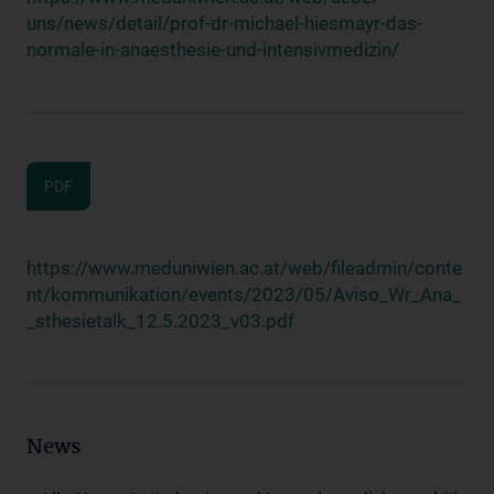
uns/news/detail/prof-dr-michael-hiesmayr-das-
normale-in-anaesthesie-und-intensivmedizin/
PDF
https://www.meduniwien.ac.at/web/fileadmin/conte
nt/kommunikation/events/2023/05/Aviso_Wr_Ana_
_sthesietalk_12.5.2023_v03.pdf
News