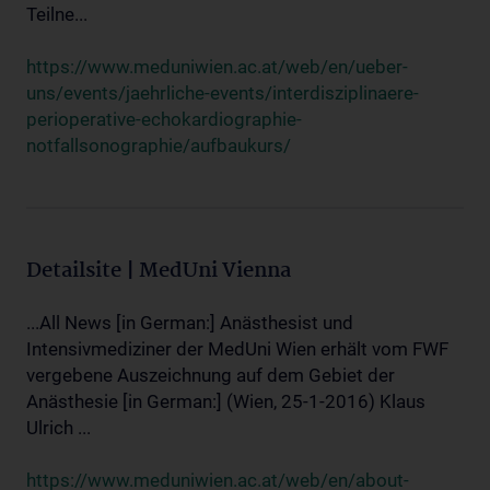
Teilne...
https://www.meduniwien.ac.at/web/en/ueber-
uns/events/jaehrliche-events/interdisziplinaere-
perioperative-echokardiographie-
notfallsonographie/aufbaukurs/
Detailsite | MedUni Vienna
...All News [in German:] Anästhesist und
Intensivmediziner der MedUni Wien erhält vom FWF
vergebene Auszeichnung auf dem Gebiet der
Anästhesie [in German:] (Wien, 25-1-2016) Klaus
Ulrich ...
https://www.meduniwien.ac.at/web/en/about-