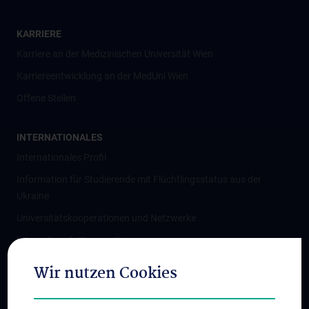
KARRIERE
Karriere an der Medizinischen Universität Wien
Karriereentwicklung an der MedUni Wien
Offene Stellen
INTERNATIONALES
Internationales Profil
Information für Studierende mit Flüchtlingsstatus aus der
Ukraine
Universitätskooperationen und Netzwerke
Internationale Kooperationen
Adjunct Professorships
Wir nutzen Cookies
Student & Staff Exchange
Das KPJ der MedUni Wien