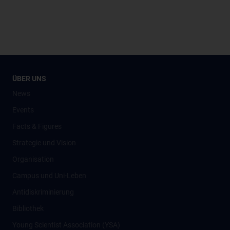
ÜBER UNS
News
Events
Facts & Figures
Strategie und Vision
Organisation
Campus und Uni-Leben
Antidiskriminierung
Bibliothek
Young Scientist Association (YSA)