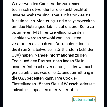
Wir verwenden Cookies, die zum einen
Graduiertentraining
technisch notwendig für die Funktionalität
Dual Career
unserer Website sind, aber auch Cookies zu
funktionellen, Marketing- und Analysezwecken
Trusted Reseach - Research Security - Foreign Interference
um das Nutzungserlebnis auf unserer Seite zu
UNESCO Lehrstuhl für Bioethik
optimieren. Mit Ihrer Einwilligung zu den
MUVI
Cookies werden sowohl von uns Daten
verarbeitet als auch von Drittanbieter:innen,
die ihren Sitz teilweise in Drittländern (z.B. den
USA) haben. Nähere Informationen zu den
Folgen Sie uns auf
Tools und den Partner:innen finden Sie in
unserer Datenschutzerklärung, in der wir auch
genau erklären, was eine Datenübermittlung in
die USA bedeuten kann. Ihre Cookie-
Einstellungen können Sie auf Wunsch jederzeit
individuell anpassen oder widerrufen.
PRESSE
JOBS
Datenschutz
MEDUNI SHOP