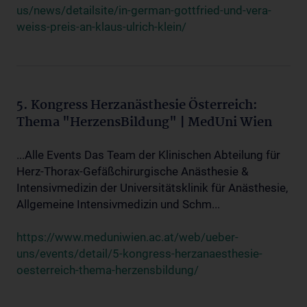
us/news/detailsite/in-german-gottfried-und-vera-
weiss-preis-an-klaus-ulrich-klein/
5. Kongress Herzanästhesie Österreich:
Thema "HerzensBildung" | MedUni Wien
...Alle Events Das Team der Klinischen Abteilung für
Herz-Thorax-Gefäßchirurgische Anästhesie &
Intensivmedizin der Universitätsklinik für Anästhesie,
Allgemeine Intensivmedizin und Schm...
https://www.meduniwien.ac.at/web/ueber-
uns/events/detail/5-kongress-herzanaesthesie-
oesterreich-thema-herzensbildung/