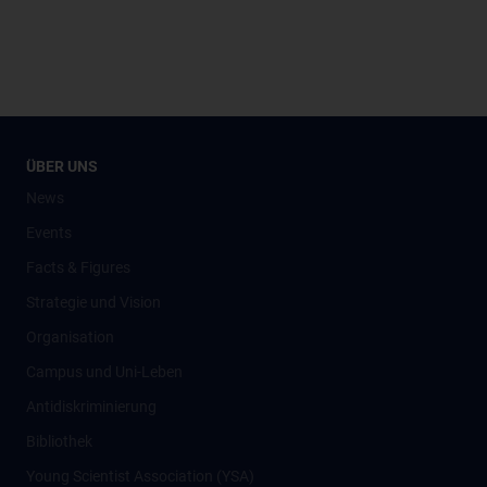
ÜBER UNS
News
Events
Facts & Figures
Strategie und Vision
Organisation
Campus und Uni-Leben
Antidiskriminierung
Bibliothek
Young Scientist Association (YSA)