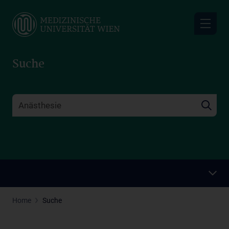
Skip
to
main
content
Suche
Home
Suche