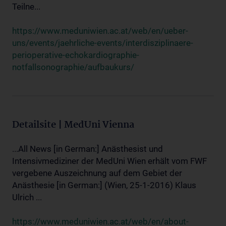
Teilne...
https://www.meduniwien.ac.at/web/en/ueber-
uns/events/jaehrliche-events/interdisziplinaere-
perioperative-echokardiographie-
notfallsonographie/aufbaukurs/
Detailsite | MedUni Vienna
...All News [in German:] Anästhesist und
Intensivmediziner der MedUni Wien erhält vom FWF
vergebene Auszeichnung auf dem Gebiet der
Anästhesie [in German:] (Wien, 25-1-2016) Klaus
Ulrich ...
https://www.meduniwien.ac.at/web/en/about-