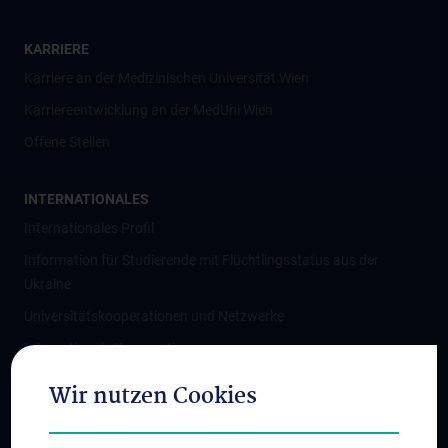
KARRIERE
Karriere an der Medizinischen Universität Wien
Karriereentwicklung an der MedUni Wien
Offene Stellen
INTERNATIONALES
Internationales Profil
Information für Studierende mit Flüchtlingsstatus aus der
Ukraine
Universitätskooperationen und Netzwerke
Internationale Kooperationen
Adjunct Professorships
Wir nutzen Cookies
Student & Staff Exchange
Das KPJ der MedUni Wien