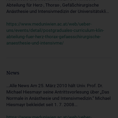
Abteilung für Herz-, Thorax-, Gefäßchirurgische
Anästhesie und Intensivmedizin der Universitätskli...
https://www.meduniwien.ac.at/web/ueber-
uns/events/detail/postgraduales-curriculum-klin-
abteilung-fuer-herz-thorax-gefaesschirurgische-
anaesthesie-und-intensivme/
News
...Alle News Am 25. März 2010 hält Univ. Prof. Dr.
Michael Hiesmayr seine Antrittsvorlesung über „Das
Normale in Anästhesie und Intensivmedizin.“ Michael
Hiesmayr bekleidet seit 1. 7. 2008...
https://www.meduniwien.ac.at/web/ueber-