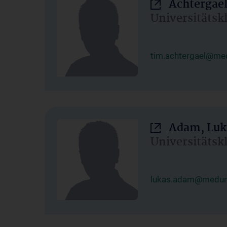
Achtergael
Universitätsk
tim.achtergael@med
Adam, Luk
Universitätsk
lukas.adam@meduni