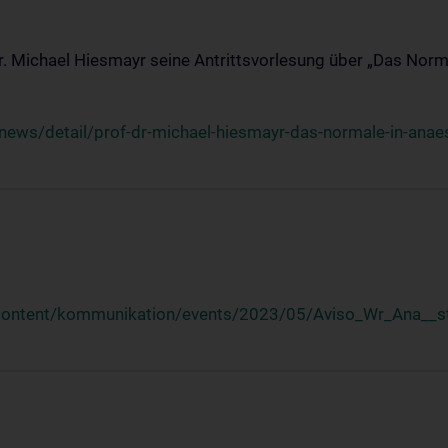
Dr. Michael Hiesmayr seine Antrittsvorlesung über „Das Norm
ews/detail/prof-dr-michael-hiesmayr-das-normale-in-anaes
/content/kommunikation/events/2023/05/Aviso_Wr_Ana__st