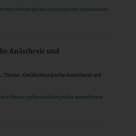
r-herz-thorax-gefaesschirurgische-anaesthesie-
che Anästhesie und
z-, Thorax-, Gefäßchirurgische Anästhesie und
herz-thorax-gefaesschirurgische-anaesthesie-