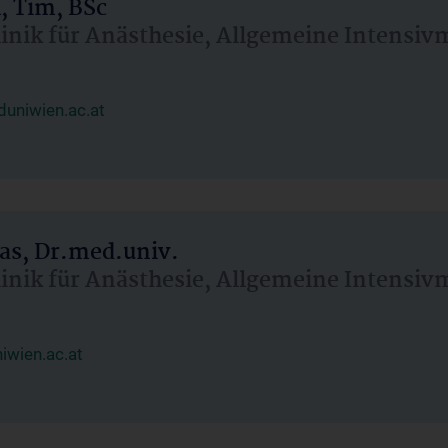
, Tim, BSc
linik für Anästhesie, Allgemeine Intensi
uniwien.ac.at
as, Dr.med.univ.
linik für Anästhesie, Allgemeine Intensi
wien.ac.at