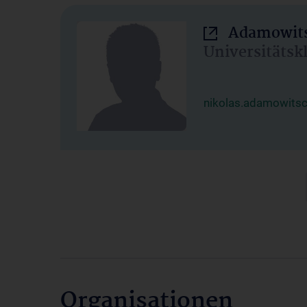
Adamowits
Universitätsk
nikolas.adamowits
Organisationen