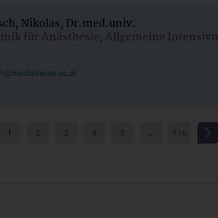
ch, Nikolas, Dr.med.univ.
linik für Anästhesie, Allgemeine Intensi
ch@meduniwien.ac.at
1
2
3
4
5
…
116