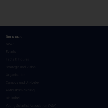
ÜBER UNS
News
Events
Facts & Figures
Strategie und Vision
Organisation
Campus und Uni-Leben
Antidiskriminierung
Bibliothek
Young Scientist Association (YSA)