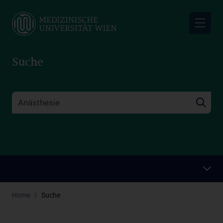
Skip
to
main
content
Suche
Home
Suche