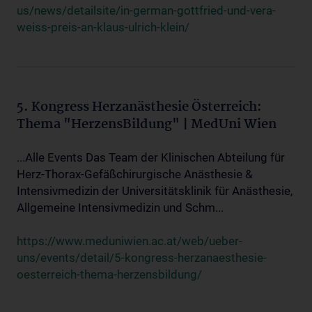
us/news/detailsite/in-german-gottfried-und-vera-
weiss-preis-an-klaus-ulrich-klein/
5. Kongress Herzanästhesie Österreich:
Thema "HerzensBildung" | MedUni Wien
...Alle Events Das Team der Klinischen Abteilung für
Herz-Thorax-Gefäßchirurgische Anästhesie &
Intensivmedizin der Universitätsklinik für Anästhesie,
Allgemeine Intensivmedizin und Schm...
https://www.meduniwien.ac.at/web/ueber-
uns/events/detail/5-kongress-herzanaesthesie-
oesterreich-thema-herzensbildung/