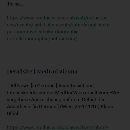
Teilne...
https://www.meduniwien.ac.at/web/en/ueber-
uns/events/jaehrliche-events/interdisziplinaere-
perioperative-echokardiographie-
notfallsonographie/aufbaukurs/
Detailsite | MedUni Vienna
...All News [in German:] Anästhesist und
Intensivmediziner der MedUni Wien erhält vom FWF
vergebene Auszeichnung auf dem Gebiet der
Anästhesie [in German:] (Wien, 25-1-2016) Klaus
Ulrich ...
https://www.meduniwien.ac.at/web/en/about-