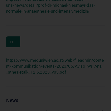
uns/news/detail/prof-dr-michael-hiesmayr-das-
normale-in-anaesthesie-und-intensivmedizin/
PDF
https://www.meduniwien.ac.at/web/fileadmin/conte
nt/kommunikation/events/2023/05/Aviso_Wr_Ana_
_sthesietalk_12.5.2023_v03.pdf
News