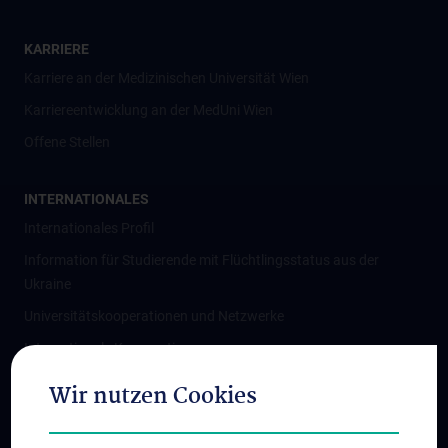
KARRIERE
Karriere an der Medizinischen Universität Wien
Karriereentwicklung an der MedUni Wien
Offene Stellen
INTERNATIONALES
Internationales Profil
Information für Studierende mit Flüchtlingsstatus aus der
Ukraine
Universitätskooperationen und Netzwerke
Internationale Kooperationen
Adjunct Professorships
Wir nutzen Cookies
Student & Staff Exchange
Das KPJ der MedUni Wien