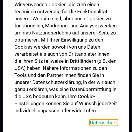
Wir verwenden Cookies, die zum einen
Graduiertentraining
technisch notwendig für die Funktionalität
Dual Career
unserer Website sind, aber auch Cookies zu
funktionellen, Marketing- und Analysezwecken
Trusted Reseach - Research Security - Foreign Interference
um das Nutzungserlebnis auf unserer Seite zu
UNESCO Lehrstuhl für Bioethik
optimieren. Mit Ihrer Einwilligung zu den
MUVI
Cookies werden sowohl von uns Daten
verarbeitet als auch von Drittanbieter:innen,
die ihren Sitz teilweise in Drittländern (z.B. den
USA) haben. Nähere Informationen zu den
Folgen Sie uns auf
Tools und den Partner:innen finden Sie in
unserer Datenschutzerklärung, in der wir auch
genau erklären, was eine Datenübermittlung in
die USA bedeuten kann. Ihre Cookie-
Einstellungen können Sie auf Wunsch jederzeit
individuell anpassen oder widerrufen.
PRESSE
JOBS
Datenschutz
MEDUNI SHOP