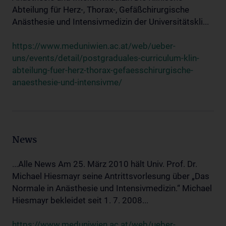
Abteilung für Herz-, Thorax-, Gefäßchirurgische
Anästhesie und Intensivmedizin der Universitätskli...
https://www.meduniwien.ac.at/web/ueber-
uns/events/detail/postgraduales-curriculum-klin-
abteilung-fuer-herz-thorax-gefaesschirurgische-
anaesthesie-und-intensivme/
News
...Alle News Am 25. März 2010 hält Univ. Prof. Dr.
Michael Hiesmayr seine Antrittsvorlesung über „Das
Normale in Anästhesie und Intensivmedizin.“ Michael
Hiesmayr bekleidet seit 1. 7. 2008...
https://www.meduniwien.ac.at/web/ueber-