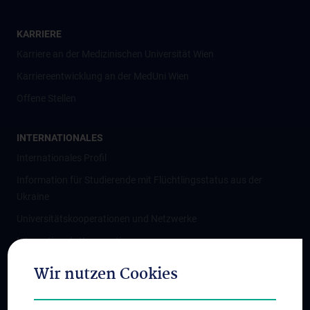
KARRIERE
Karriere an der Medizinischen Universität Wien
Karriereentwicklung an der MedUni Wien
Offene Stellen
INTERNATIONALES
Internationales Profil
Information für Studierende mit Flüchtlingsstatus aus der
Ukraine
Universitätskooperationen und Netzwerke
Internationale Kooperationen
Adjunct Professorships
Wir nutzen Cookies
Student & Staff Exchange
Das KPJ der MedUni Wien