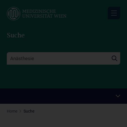
Skip
to
main
content
Suche
Home
Suche