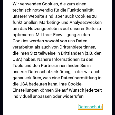
Wir verwenden Cookies, die zum einen
Graduiertentraining
technisch notwendig für die Funktionalität
Dual Career
unserer Website sind, aber auch Cookies zu
funktionellen, Marketing- und Analysezwecken
Trusted Reseach - Research Security - Foreign Interference
um das Nutzungserlebnis auf unserer Seite zu
UNESCO Lehrstuhl für Bioethik
optimieren. Mit Ihrer Einwilligung zu den
MUVI
Cookies werden sowohl von uns Daten
verarbeitet als auch von Drittanbieter:innen,
die ihren Sitz teilweise in Drittländern (z.B. den
USA) haben. Nähere Informationen zu den
Folgen Sie uns auf
Tools und den Partner:innen finden Sie in
unserer Datenschutzerklärung, in der wir auch
genau erklären, was eine Datenübermittlung in
die USA bedeuten kann. Ihre Cookie-
Einstellungen können Sie auf Wunsch jederzeit
individuell anpassen oder widerrufen.
PRESSE
JOBS
Datenschutz
MEDUNI SHOP