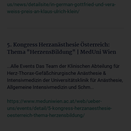
us/news/detailsite/in-german-gottfried-und-vera-
weiss-preis-an-klaus-ulrich-klein/
5. Kongress Herzanästhesie Österreich:
Thema "HerzensBildung" | MedUni Wien
...Alle Events Das Team der Klinischen Abteilung für
Herz-Thorax-Gefäßchirurgische Anästhesie &
Intensivmedizin der Universitätsklinik für Anästhesie,
Allgemeine Intensivmedizin und Schm...
https://www.meduniwien.ac.at/web/ueber-
uns/events/detail/5-kongress-herzanaesthesie-
oesterreich-thema-herzensbildung/