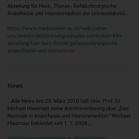
Abteilung für Herz-, Thorax-, Gefäßchirurgische
Anästhesie und Intensivmedizin der Universitätskli...
https://www.meduniwien.ac.at/web/ueber-
uns/events/detail/postgraduales-curriculum-klin-
abteilung-fuer-herz-thorax-gefaesschirurgische-
anaesthesie-und-intensivme/
News
...Alle News Am 25. März 2010 hält Univ. Prof. Dr.
Michael Hiesmayr seine Antrittsvorlesung über „Das
Normale in Anästhesie und Intensivmedizin.“ Michael
Hiesmayr bekleidet seit 1. 7. 2008...
https://www.meduniwien.ac.at/web/ueber-