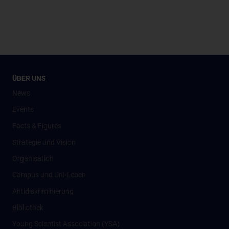
ÜBER UNS
News
Events
Facts & Figures
Strategie und Vision
Organisation
Campus und Uni-Leben
Antidiskriminierung
Bibliothek
Young Scientist Association (YSA)