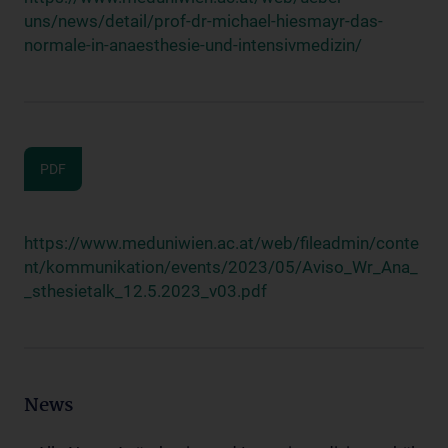
uns/news/detail/prof-dr-michael-hiesmayr-das-
normale-in-anaesthesie-und-intensivmedizin/
PDF
https://www.meduniwien.ac.at/web/fileadmin/conte
nt/kommunikation/events/2023/05/Aviso_Wr_Ana_
_sthesietalk_12.5.2023_v03.pdf
News