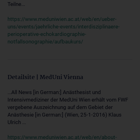
Teilne...
https://www.meduniwien.ac.at/web/en/ueber-
uns/events/jaehrliche-events/interdisziplinaere-
perioperative-echokardiographie-
notfallsonographie/aufbaukurs/
Detailsite | MedUni Vienna
...All News [in German:] Anästhesist und
Intensivmediziner der MedUni Wien erhält vom FWF
vergebene Auszeichnung auf dem Gebiet der
Anästhesie [in German:] (Wien, 25-1-2016) Klaus
Ulrich ...
https://www.meduniwien.ac.at/web/en/about-