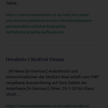
Teilne...
https://www.meduniwien.ac.at/web/en/ueber-
uns/events/jaehrliche-events/interdisziplinaere-
perioperative-echokardiographie-
notfallsonographie/aufbaukurs/
Detailsite | MedUni Vienna
...All News [in German:] Anästhesist und
Intensivmediziner der MedUni Wien erhält vom FWF
vergebene Auszeichnung auf dem Gebiet der
Anästhesie [in German:] (Wien, 25-1-2016) Klaus
Ulrich ...
https://www.meduniwien.ac.at/web/en/about-