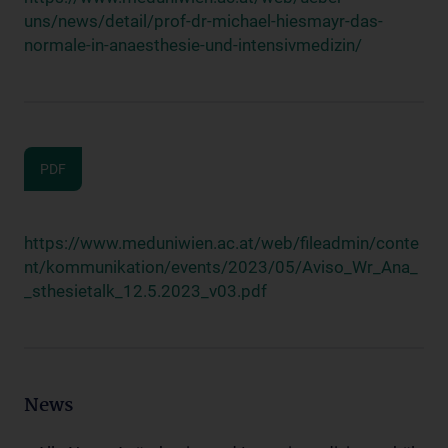
uns/news/detail/prof-dr-michael-hiesmayr-das-
normale-in-anaesthesie-und-intensivmedizin/
PDF
https://www.meduniwien.ac.at/web/fileadmin/conte
nt/kommunikation/events/2023/05/Aviso_Wr_Ana_
_sthesietalk_12.5.2023_v03.pdf
News