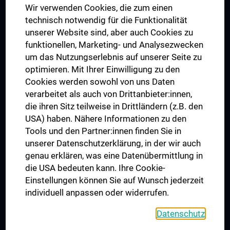
Wir verwenden Cookies, die zum einen
Graduiertentraining
technisch notwendig für die Funktionalität
Dual Career
unserer Website sind, aber auch Cookies zu
funktionellen, Marketing- und Analysezwecken
Trusted Reseach - Research Security - Foreign Interference
um das Nutzungserlebnis auf unserer Seite zu
UNESCO Lehrstuhl für Bioethik
optimieren. Mit Ihrer Einwilligung zu den
MUVI
Cookies werden sowohl von uns Daten
verarbeitet als auch von Drittanbieter:innen,
die ihren Sitz teilweise in Drittländern (z.B. den
USA) haben. Nähere Informationen zu den
Folgen Sie uns auf
Tools und den Partner:innen finden Sie in
unserer Datenschutzerklärung, in der wir auch
genau erklären, was eine Datenübermittlung in
die USA bedeuten kann. Ihre Cookie-
Einstellungen können Sie auf Wunsch jederzeit
individuell anpassen oder widerrufen.
PRESSE
JOBS
Datenschutz
MEDUNI SHOP