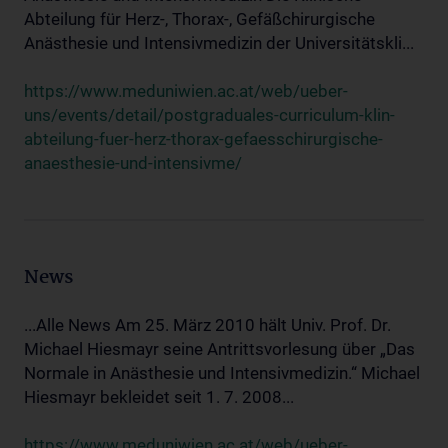
Abteilung für Herz-, Thorax-, Gefäßchirurgische
Anästhesie und Intensivmedizin der Universitätskli...
https://www.meduniwien.ac.at/web/ueber-
uns/events/detail/postgraduales-curriculum-klin-
abteilung-fuer-herz-thorax-gefaesschirurgische-
anaesthesie-und-intensivme/
News
...Alle News Am 25. März 2010 hält Univ. Prof. Dr.
Michael Hiesmayr seine Antrittsvorlesung über „Das
Normale in Anästhesie und Intensivmedizin.“ Michael
Hiesmayr bekleidet seit 1. 7. 2008...
https://www.meduniwien.ac.at/web/ueber-