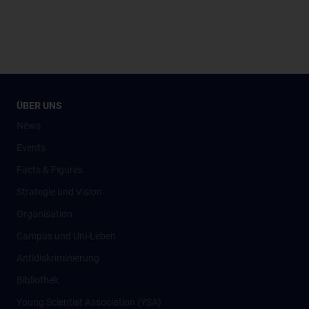
ÜBER UNS
News
Events
Facts & Figures
Strategie und Vision
Organisation
Campus und Uni-Leben
Antidiskriminierung
Bibliothek
Young Scientist Association (YSA)