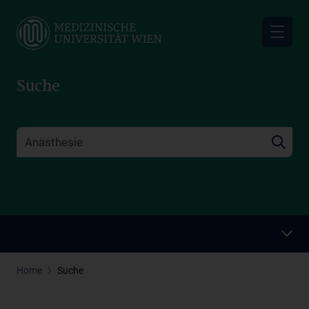
Skip
to
main
content
Suche
Home
Suche