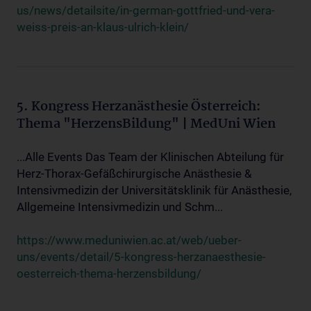
us/news/detailsite/in-german-gottfried-und-vera-
weiss-preis-an-klaus-ulrich-klein/
5. Kongress Herzanästhesie Österreich:
Thema "HerzensBildung" | MedUni Wien
...Alle Events Das Team der Klinischen Abteilung für
Herz-Thorax-Gefäßchirurgische Anästhesie &
Intensivmedizin der Universitätsklinik für Anästhesie,
Allgemeine Intensivmedizin und Schm...
https://www.meduniwien.ac.at/web/ueber-
uns/events/detail/5-kongress-herzanaesthesie-
oesterreich-thema-herzensbildung/