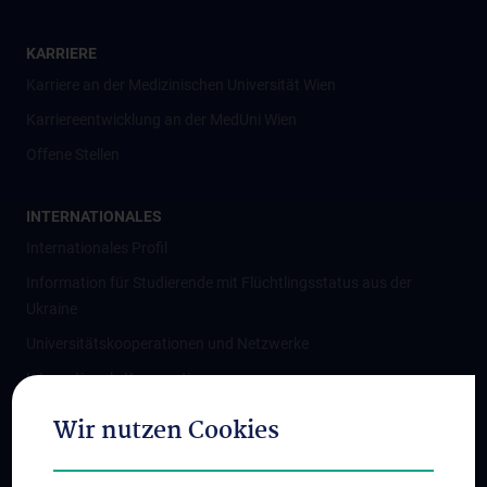
KARRIERE
Karriere an der Medizinischen Universität Wien
Karriereentwicklung an der MedUni Wien
Offene Stellen
INTERNATIONALES
Internationales Profil
Information für Studierende mit Flüchtlingsstatus aus der
Ukraine
Universitätskooperationen und Netzwerke
Internationale Kooperationen
Adjunct Professorships
Wir nutzen Cookies
Student & Staff Exchange
Das KPJ der MedUni Wien