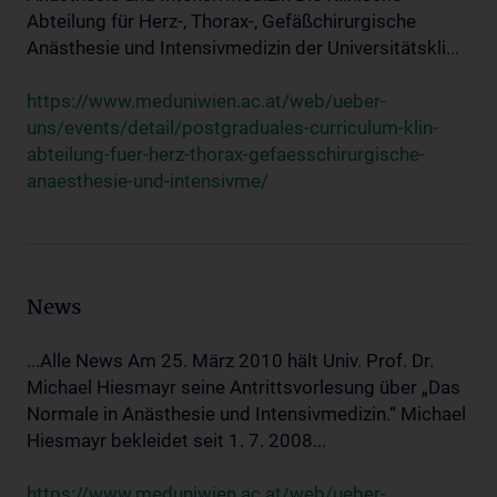
Abteilung für Herz-, Thorax-, Gefäßchirurgische
Anästhesie und Intensivmedizin der Universitätskli...
https://www.meduniwien.ac.at/web/ueber-
uns/events/detail/postgraduales-curriculum-klin-
abteilung-fuer-herz-thorax-gefaesschirurgische-
anaesthesie-und-intensivme/
News
...Alle News Am 25. März 2010 hält Univ. Prof. Dr.
Michael Hiesmayr seine Antrittsvorlesung über „Das
Normale in Anästhesie und Intensivmedizin.“ Michael
Hiesmayr bekleidet seit 1. 7. 2008...
https://www.meduniwien.ac.at/web/ueber-