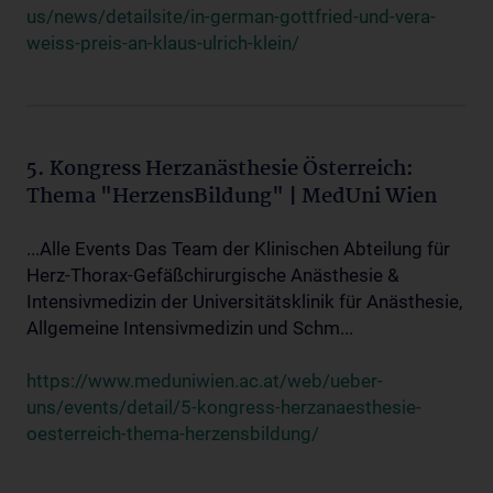
us/news/detailsite/in-german-gottfried-und-vera-
weiss-preis-an-klaus-ulrich-klein/
5. Kongress Herzanästhesie Österreich:
Thema "HerzensBildung" | MedUni Wien
...Alle Events Das Team der Klinischen Abteilung für
Herz-Thorax-Gefäßchirurgische Anästhesie &
Intensivmedizin der Universitätsklinik für Anästhesie,
Allgemeine Intensivmedizin und Schm...
https://www.meduniwien.ac.at/web/ueber-
uns/events/detail/5-kongress-herzanaesthesie-
oesterreich-thema-herzensbildung/