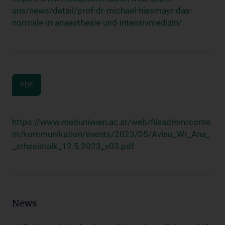
uns/news/detail/prof-dr-michael-hiesmayr-das-
normale-in-anaesthesie-und-intensivmedizin/
PDF
https://www.meduniwien.ac.at/web/fileadmin/conte
nt/kommunikation/events/2023/05/Aviso_Wr_Ana_
_sthesietalk_12.5.2023_v03.pdf
News