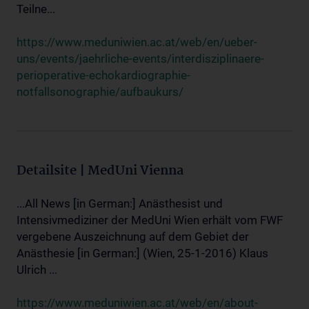
Teilne...
https://www.meduniwien.ac.at/web/en/ueber-
uns/events/jaehrliche-events/interdisziplinaere-
perioperative-echokardiographie-
notfallsonographie/aufbaukurs/
Detailsite | MedUni Vienna
...All News [in German:] Anästhesist und
Intensivmediziner der MedUni Wien erhält vom FWF
vergebene Auszeichnung auf dem Gebiet der
Anästhesie [in German:] (Wien, 25-1-2016) Klaus
Ulrich ...
https://www.meduniwien.ac.at/web/en/about-