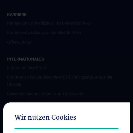
KARRIERE
Karriere an der Medizinischen Universität Wien
Karriereentwicklung an der MedUni Wien
Offene Stellen
INTERNATIONALES
Internationales Profil
Information für Studierende mit Flüchtlingsstatus aus der
Ukraine
Universitätskooperationen und Netzwerke
Internationale Kooperationen
Adjunct Professorships
Wir nutzen Cookies
Student & Staff Exchange
Das KPJ der MedUni Wien