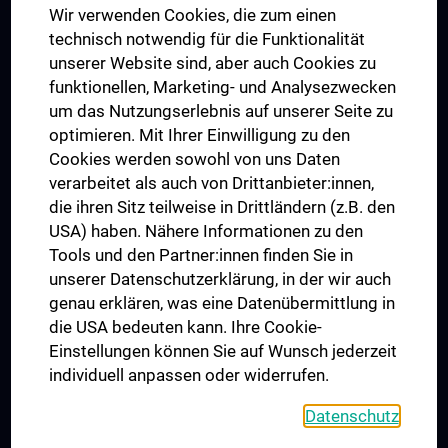
Wir verwenden Cookies, die zum einen
Graduiertentraining
technisch notwendig für die Funktionalität
Dual Career
unserer Website sind, aber auch Cookies zu
funktionellen, Marketing- und Analysezwecken
Trusted Reseach - Research Security - Foreign Interference
um das Nutzungserlebnis auf unserer Seite zu
UNESCO Lehrstuhl für Bioethik
optimieren. Mit Ihrer Einwilligung zu den
MUVI
Cookies werden sowohl von uns Daten
verarbeitet als auch von Drittanbieter:innen,
die ihren Sitz teilweise in Drittländern (z.B. den
USA) haben. Nähere Informationen zu den
Folgen Sie uns auf
Tools und den Partner:innen finden Sie in
unserer Datenschutzerklärung, in der wir auch
genau erklären, was eine Datenübermittlung in
die USA bedeuten kann. Ihre Cookie-
Einstellungen können Sie auf Wunsch jederzeit
individuell anpassen oder widerrufen.
PRESSE
JOBS
Datenschutz
MEDUNI SHOP