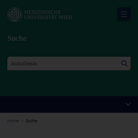
Skip
to
main
content
Suche
Home
Suche