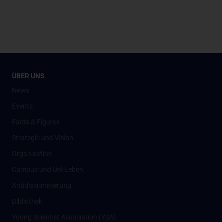
ÜBER UNS
News
Events
Facts & Figures
Strategie und Vision
Organisation
Campus und Uni-Leben
Antidiskriminierung
Bibliothek
Young Scientist Association (YSA)