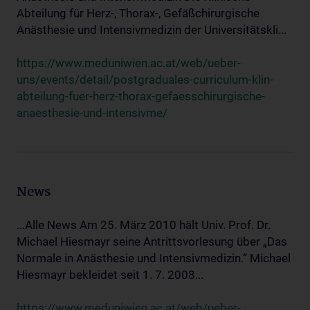
Abteilung für Herz-, Thorax-, Gefäßchirurgische
Anästhesie und Intensivmedizin der Universitätskli...
https://www.meduniwien.ac.at/web/ueber-
uns/events/detail/postgraduales-curriculum-klin-
abteilung-fuer-herz-thorax-gefaesschirurgische-
anaesthesie-und-intensivme/
News
...Alle News Am 25. März 2010 hält Univ. Prof. Dr.
Michael Hiesmayr seine Antrittsvorlesung über „Das
Normale in Anästhesie und Intensivmedizin.“ Michael
Hiesmayr bekleidet seit 1. 7. 2008...
https://www.meduniwien.ac.at/web/ueber-