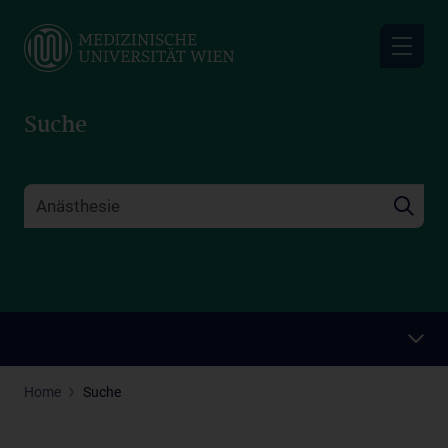
Skip
to
main
content
Suche
Home
Suche