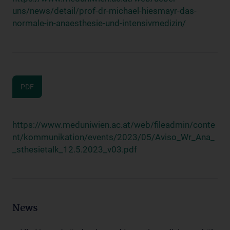
uns/news/detail/prof-dr-michael-hiesmayr-das-
normale-in-anaesthesie-und-intensivmedizin/
PDF
https://www.meduniwien.ac.at/web/fileadmin/conte
nt/kommunikation/events/2023/05/Aviso_Wr_Ana_
_sthesietalk_12.5.2023_v03.pdf
News