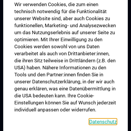
Wir verwenden Cookies, die zum einen
Graduiertentraining
technisch notwendig für die Funktionalität
Dual Career
unserer Website sind, aber auch Cookies zu
funktionellen, Marketing- und Analysezwecken
Trusted Reseach - Research Security - Foreign Interference
um das Nutzungserlebnis auf unserer Seite zu
UNESCO Lehrstuhl für Bioethik
optimieren. Mit Ihrer Einwilligung zu den
MUVI
Cookies werden sowohl von uns Daten
verarbeitet als auch von Drittanbieter:innen,
die ihren Sitz teilweise in Drittländern (z.B. den
USA) haben. Nähere Informationen zu den
Folgen Sie uns auf
Tools und den Partner:innen finden Sie in
unserer Datenschutzerklärung, in der wir auch
genau erklären, was eine Datenübermittlung in
die USA bedeuten kann. Ihre Cookie-
Einstellungen können Sie auf Wunsch jederzeit
individuell anpassen oder widerrufen.
PRESSE
JOBS
Datenschutz
MEDUNI SHOP