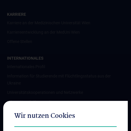
KARRIERE
Karriere an der Medizinischen Universität Wien
Karriereentwicklung an der MedUni Wien
Offene Stellen
INTERNATIONALES
Internationales Profil
Information für Studierende mit Flüchtlingsstatus aus der
Ukraine
Universitätskooperationen und Netzwerke
Internationale Kooperationen
Adjunct Professorships
Wir nutzen Cookies
Student & Staff Exchange
Das KPJ der MedUni Wien