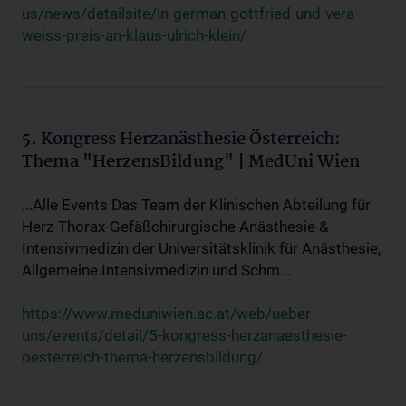
us/news/detailsite/in-german-gottfried-und-vera-
weiss-preis-an-klaus-ulrich-klein/
5. Kongress Herzanästhesie Österreich:
Thema "HerzensBildung" | MedUni Wien
...Alle Events Das Team der Klinischen Abteilung für
Herz-Thorax-Gefäßchirurgische Anästhesie &
Intensivmedizin der Universitätsklinik für Anästhesie,
Allgemeine Intensivmedizin und Schm...
https://www.meduniwien.ac.at/web/ueber-
uns/events/detail/5-kongress-herzanaesthesie-
oesterreich-thema-herzensbildung/