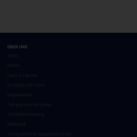
ÜBER UNS
News
Events
Facts & Figures
Strategie und Vision
Organisation
Campus und Uni-Leben
Antidiskriminierung
Bibliothek
Young Scientist Association (YSA)