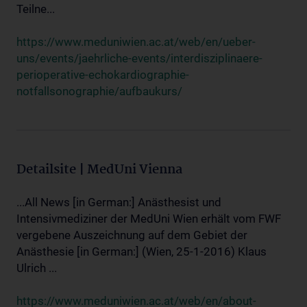
Teilne...
https://www.meduniwien.ac.at/web/en/ueber-
uns/events/jaehrliche-events/interdisziplinaere-
perioperative-echokardiographie-
notfallsonographie/aufbaukurs/
Detailsite | MedUni Vienna
...All News [in German:] Anästhesist und
Intensivmediziner der MedUni Wien erhält vom FWF
vergebene Auszeichnung auf dem Gebiet der
Anästhesie [in German:] (Wien, 25-1-2016) Klaus
Ulrich ...
https://www.meduniwien.ac.at/web/en/about-