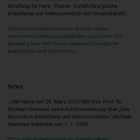
Abteilung für Herz-, Thorax-, Gefäßchirurgische
Anästhesie und Intensivmedizin der Universitätskli...
https://www.meduniwien.ac.at/web/ueber-
uns/events/detail/postgraduales-curriculum-klin-
abteilung-fuer-herz-thorax-gefaesschirurgische-
anaesthesie-und-intensivme/
News
...Alle News Am 25. März 2010 hält Univ. Prof. Dr.
Michael Hiesmayr seine Antrittsvorlesung über „Das
Normale in Anästhesie und Intensivmedizin.“ Michael
Hiesmayr bekleidet seit 1. 7. 2008...
https://www.meduniwien.ac.at/web/ueber-