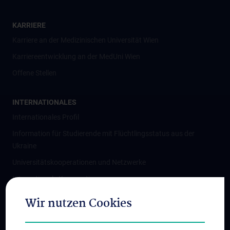
KARRIERE
Karriere an der Medizinischen Universität Wien
Karriereentwicklung an der MedUni Wien
Offene Stellen
INTERNATIONALES
Internationales Profil
Information für Studierende mit Flüchtlingsstatus aus der
Ukraine
Universitätskooperationen und Netzwerke
Internationale Kooperationen
Adjunct Professorships
Wir nutzen Cookies
Student & Staff Exchange
Das KPJ der MedUni Wien