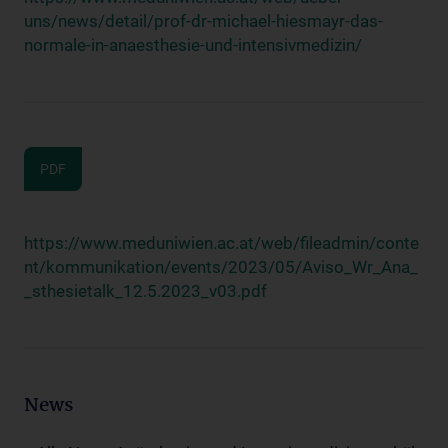
uns/news/detail/prof-dr-michael-hiesmayr-das-
normale-in-anaesthesie-und-intensivmedizin/
PDF
https://www.meduniwien.ac.at/web/fileadmin/conte
nt/kommunikation/events/2023/05/Aviso_Wr_Ana_
_sthesietalk_12.5.2023_v03.pdf
News