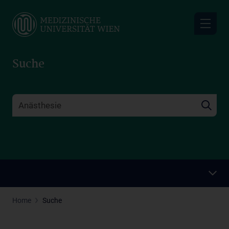
Skip
to
main
content
Suche
Home
Suche