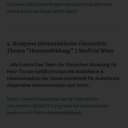
us/news/detailsite/in-german-gottfried-und-vera-
weiss-preis-an-klaus-ulrich-klein/
5. Kongress Herzanästhesie Österreich:
Thema "HerzensBildung" | MedUni Wien
...Alle Events Das Team der Klinischen Abteilung für
Herz-Thorax-Gefäßchirurgische Anästhesie &
Intensivmedizin der Universitätsklinik für Anästhesie,
Allgemeine Intensivmedizin und Schm...
https://www.meduniwien.ac.at/web/ueber-
uns/events/detail/5-kongress-herzanaesthesie-
oesterreich-thema-herzensbildung/