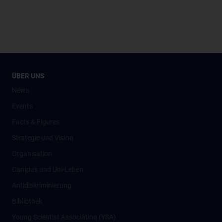
ÜBER UNS
News
Events
Facts & Figures
Strategie und Vision
Organisation
Campus und Uni-Leben
Antidiskriminierung
Bibliothek
Young Scientist Association (YSA)