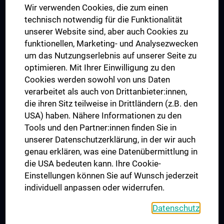
Wir verwenden Cookies, die zum einen
Graduiertentraining
technisch notwendig für die Funktionalität
Dual Career
unserer Website sind, aber auch Cookies zu
funktionellen, Marketing- und Analysezwecken
Trusted Reseach - Research Security - Foreign Interference
um das Nutzungserlebnis auf unserer Seite zu
UNESCO Lehrstuhl für Bioethik
optimieren. Mit Ihrer Einwilligung zu den
MUVI
Cookies werden sowohl von uns Daten
verarbeitet als auch von Drittanbieter:innen,
die ihren Sitz teilweise in Drittländern (z.B. den
USA) haben. Nähere Informationen zu den
Folgen Sie uns auf
Tools und den Partner:innen finden Sie in
unserer Datenschutzerklärung, in der wir auch
genau erklären, was eine Datenübermittlung in
die USA bedeuten kann. Ihre Cookie-
Einstellungen können Sie auf Wunsch jederzeit
individuell anpassen oder widerrufen.
PRESSE
JOBS
Datenschutz
MEDUNI SHOP