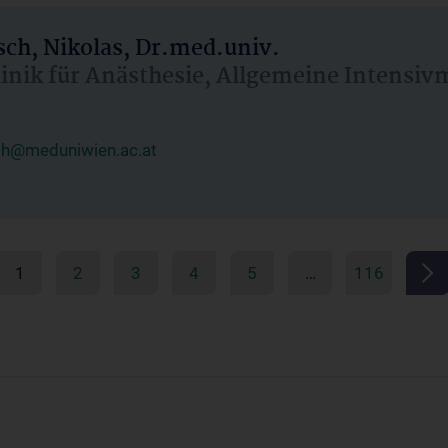
ch, Nikolas, Dr.med.univ.
linik für Anästhesie, Allgemeine Intensi
ch@meduniwien.ac.at
1
2
3
4
5
…
116