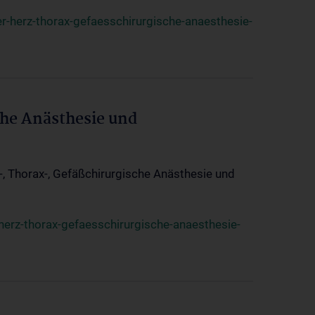
r-herz-thorax-gefaesschirurgische-anaesthesie-
che Anästhesie und
z-, Thorax-, Gefäßchirurgische Anästhesie und
herz-thorax-gefaesschirurgische-anaesthesie-