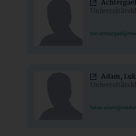
Achtergael
Universitätsk
tim.achtergael@med
Adam, Luk
Universitätsk
lukas.adam@meduni