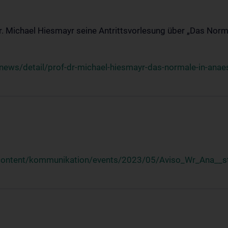
Dr. Michael Hiesmayr seine Antrittsvorlesung über „Das Norm
ews/detail/prof-dr-michael-hiesmayr-das-normale-in-anaes
/content/kommunikation/events/2023/05/Aviso_Wr_Ana__st