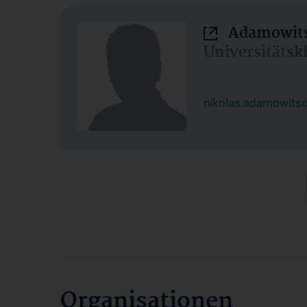
Adamowits
Universitätsk
nikolas.adamowits
Organisationen