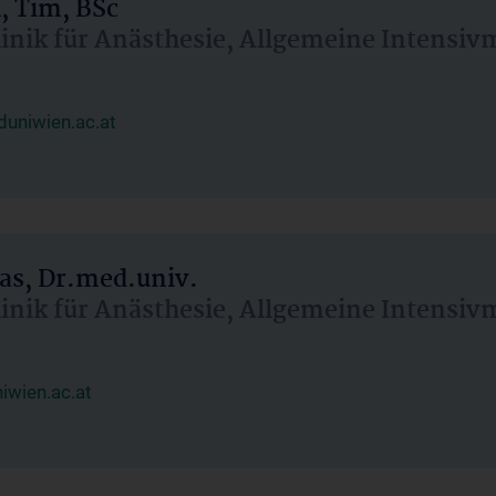
, Tim, BSc
linik für Anästhesie, Allgemeine Intensi
uniwien.ac.at
as, Dr.med.univ.
linik für Anästhesie, Allgemeine Intensi
wien.ac.at