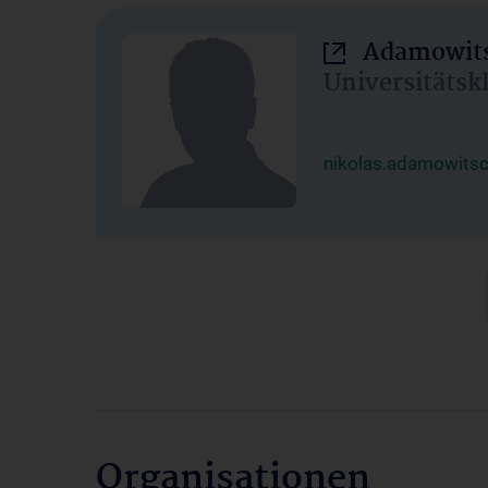
Adamowits
Universitätsk
nikolas.adamowits
Organisationen