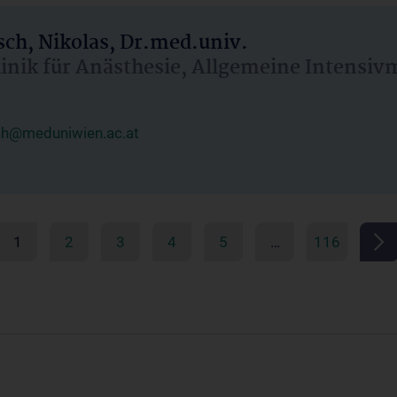
ch, Nikolas, Dr.med.univ.
linik für Anästhesie, Allgemeine Intensi
ch@meduniwien.ac.at
1
2
3
4
5
…
116