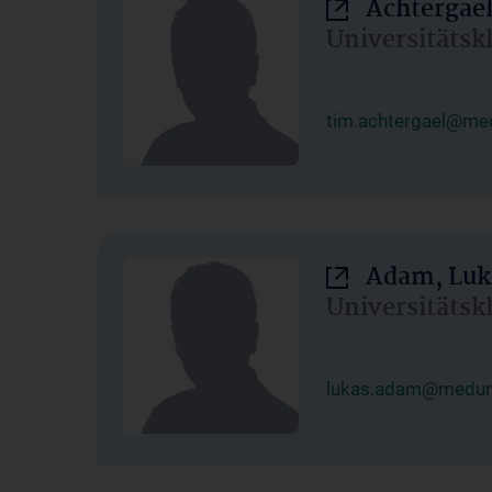
Achtergael
Universitätsk
tim.achtergael@med
Adam, Luk
Universitätsk
lukas.adam@meduni