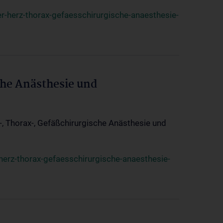
r-herz-thorax-gefaesschirurgische-anaesthesie-
che Anästhesie und
z-, Thorax-, Gefäßchirurgische Anästhesie und
herz-thorax-gefaesschirurgische-anaesthesie-