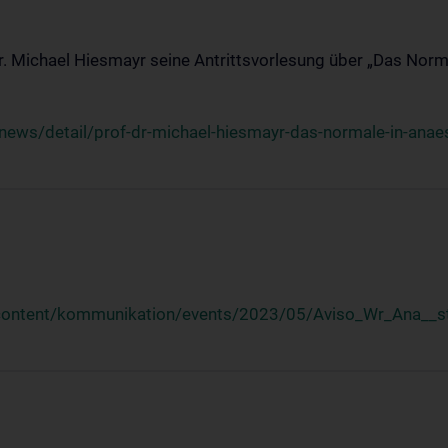
Dr. Michael Hiesmayr seine Antrittsvorlesung über „Das Norm
ews/detail/prof-dr-michael-hiesmayr-das-normale-in-anaes
/content/kommunikation/events/2023/05/Aviso_Wr_Ana__st