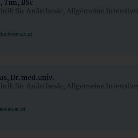
, Tim, BSc
linik für Anästhesie, Allgemeine Intensi
uniwien.ac.at
as, Dr.med.univ.
linik für Anästhesie, Allgemeine Intensi
wien.ac.at