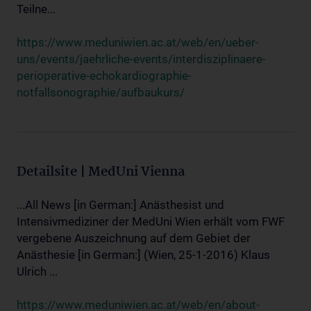
Teilne...
https://www.meduniwien.ac.at/web/en/ueber-
uns/events/jaehrliche-events/interdisziplinaere-
perioperative-echokardiographie-
notfallsonographie/aufbaukurs/
Detailsite | MedUni Vienna
...All News [in German:] Anästhesist und
Intensivmediziner der MedUni Wien erhält vom FWF
vergebene Auszeichnung auf dem Gebiet der
Anästhesie [in German:] (Wien, 25-1-2016) Klaus
Ulrich ...
https://www.meduniwien.ac.at/web/en/about-