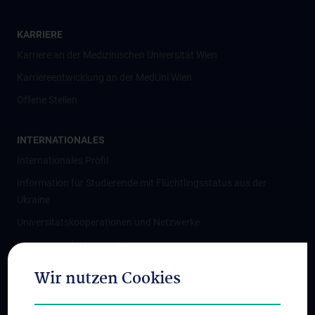
KARRIERE
Karriere an der Medizinischen Universität Wien
Karriereentwicklung an der MedUni Wien
Offene Stellen
INTERNATIONALES
Internationales Profil
Information für Studierende mit Flüchtlingsstatus aus der
Ukraine
Universitätskooperationen und Netzwerke
Internationale Kooperationen
Adjunct Professorships
Wir nutzen Cookies
Student & Staff Exchange
Das KPJ der MedUni Wien