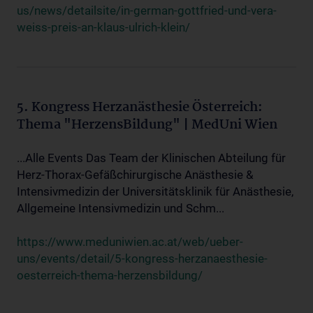
us/news/detailsite/in-german-gottfried-und-vera-
weiss-preis-an-klaus-ulrich-klein/
5. Kongress Herzanästhesie Österreich:
Thema "HerzensBildung" | MedUni Wien
...Alle Events Das Team der Klinischen Abteilung für
Herz-Thorax-Gefäßchirurgische Anästhesie &
Intensivmedizin der Universitätsklinik für Anästhesie,
Allgemeine Intensivmedizin und Schm...
https://www.meduniwien.ac.at/web/ueber-
uns/events/detail/5-kongress-herzanaesthesie-
oesterreich-thema-herzensbildung/