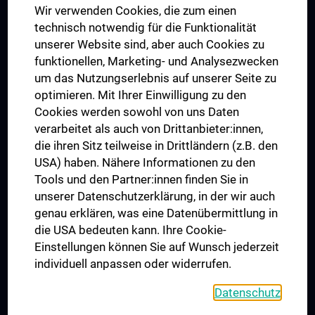
Wir verwenden Cookies, die zum einen
Graduiertentraining
technisch notwendig für die Funktionalität
Dual Career
unserer Website sind, aber auch Cookies zu
funktionellen, Marketing- und Analysezwecken
Trusted Reseach - Research Security - Foreign Interference
um das Nutzungserlebnis auf unserer Seite zu
UNESCO Lehrstuhl für Bioethik
optimieren. Mit Ihrer Einwilligung zu den
MUVI
Cookies werden sowohl von uns Daten
verarbeitet als auch von Drittanbieter:innen,
die ihren Sitz teilweise in Drittländern (z.B. den
USA) haben. Nähere Informationen zu den
Folgen Sie uns auf
Tools und den Partner:innen finden Sie in
unserer Datenschutzerklärung, in der wir auch
genau erklären, was eine Datenübermittlung in
die USA bedeuten kann. Ihre Cookie-
Einstellungen können Sie auf Wunsch jederzeit
individuell anpassen oder widerrufen.
PRESSE
JOBS
Datenschutz
MEDUNI SHOP