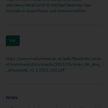
uns/news/detail/prof-dr-michael-hiesmayr-das-
normale-in-anaesthesie-und-intensivmedizin/
PDF
https://www.meduniwien.ac.at/web/fileadmin/conte
nt/kommunikation/events/2023/05/Aviso_Wr_Ana_
_sthesietalk_12.5.2023_v03.pdf
News