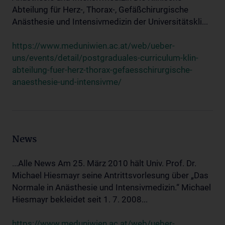
Abteilung für Herz-, Thorax-, Gefäßchirurgische
Anästhesie und Intensivmedizin der Universitätskli...
https://www.meduniwien.ac.at/web/ueber-
uns/events/detail/postgraduales-curriculum-klin-
abteilung-fuer-herz-thorax-gefaesschirurgische-
anaesthesie-und-intensivme/
News
...Alle News Am 25. März 2010 hält Univ. Prof. Dr.
Michael Hiesmayr seine Antrittsvorlesung über „Das
Normale in Anästhesie und Intensivmedizin.“ Michael
Hiesmayr bekleidet seit 1. 7. 2008...
https://www.meduniwien.ac.at/web/ueber-