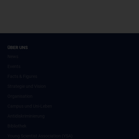
ÜBER UNS
News
Events
Facts & Figures
Strategie und Vision
Organisation
Campus und Uni-Leben
Antidiskriminierung
Bibliothek
Young Scientist Association (YSA)