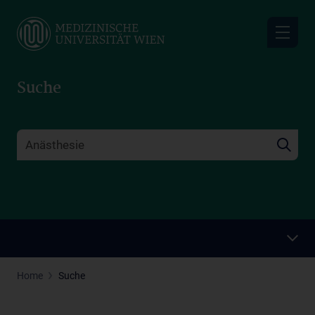
Skip
to
main
content
Suche
Home
Suche