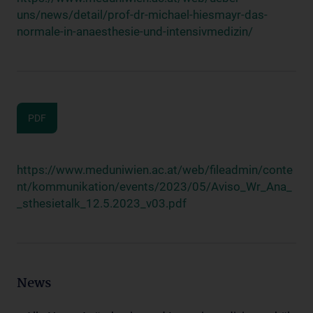
uns/news/detail/prof-dr-michael-hiesmayr-das-
normale-in-anaesthesie-und-intensivmedizin/
PDF
https://www.meduniwien.ac.at/web/fileadmin/conte
nt/kommunikation/events/2023/05/Aviso_Wr_Ana_
_sthesietalk_12.5.2023_v03.pdf
News