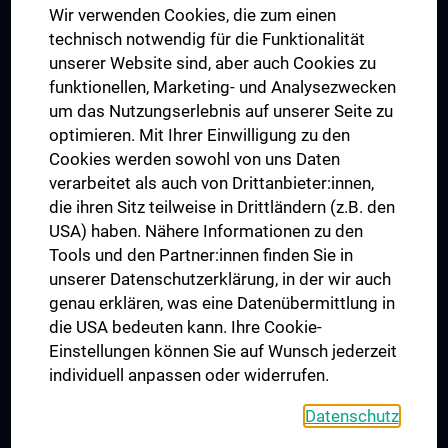
Wir verwenden Cookies, die zum einen
Graduiertentraining
technisch notwendig für die Funktionalität
Dual Career
unserer Website sind, aber auch Cookies zu
funktionellen, Marketing- und Analysezwecken
Trusted Reseach - Research Security - Foreign Interference
um das Nutzungserlebnis auf unserer Seite zu
UNESCO Lehrstuhl für Bioethik
optimieren. Mit Ihrer Einwilligung zu den
MUVI
Cookies werden sowohl von uns Daten
verarbeitet als auch von Drittanbieter:innen,
die ihren Sitz teilweise in Drittländern (z.B. den
USA) haben. Nähere Informationen zu den
Folgen Sie uns auf
Tools und den Partner:innen finden Sie in
unserer Datenschutzerklärung, in der wir auch
genau erklären, was eine Datenübermittlung in
die USA bedeuten kann. Ihre Cookie-
Einstellungen können Sie auf Wunsch jederzeit
individuell anpassen oder widerrufen.
PRESSE
JOBS
Datenschutz
MEDUNI SHOP