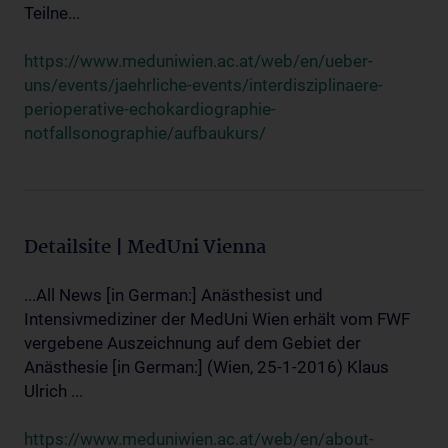
Teilne...
https://www.meduniwien.ac.at/web/en/ueber-
uns/events/jaehrliche-events/interdisziplinaere-
perioperative-echokardiographie-
notfallsonographie/aufbaukurs/
Detailsite | MedUni Vienna
...All News [in German:] Anästhesist und
Intensivmediziner der MedUni Wien erhält vom FWF
vergebene Auszeichnung auf dem Gebiet der
Anästhesie [in German:] (Wien, 25-1-2016) Klaus
Ulrich ...
https://www.meduniwien.ac.at/web/en/about-