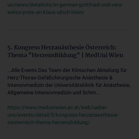
us/news/detailsite/in-german-gottfried-und-vera-
weiss-preis-an-klaus-ulrich-klein/
5. Kongress Herzanästhesie Österreich:
Thema "HerzensBildung" | MedUni Wien
...Alle Events Das Team der Klinischen Abteilung für
Herz-Thorax-Gefäßchirurgische Anästhesie &
Intensivmedizin der Universitätsklinik für Anästhesie,
Allgemeine Intensivmedizin und Schm...
https://www.meduniwien.ac.at/web/ueber-
uns/events/detail/5-kongress-herzanaesthesie-
oesterreich-thema-herzensbildung/