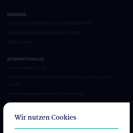
KARRIERE
Karriere an der Medizinischen Universität Wien
Karriereentwicklung an der MedUni Wien
Offene Stellen
INTERNATIONALES
Internationales Profil
Information für Studierende mit Flüchtlingsstatus aus der
Ukraine
Universitätskooperationen und Netzwerke
Internationale Kooperationen
Adjunct Professorships
Wir nutzen Cookies
Student & Staff Exchange
Das KPJ der MedUni Wien