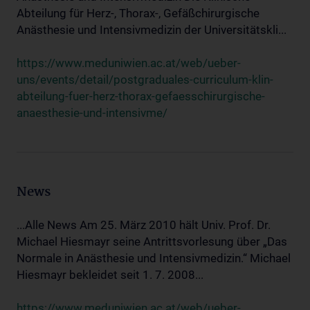
Abteilung für Herz-, Thorax-, Gefäßchirurgische
Anästhesie und Intensivmedizin der Universitätskli...
https://www.meduniwien.ac.at/web/ueber-
uns/events/detail/postgraduales-curriculum-klin-
abteilung-fuer-herz-thorax-gefaesschirurgische-
anaesthesie-und-intensivme/
News
...Alle News Am 25. März 2010 hält Univ. Prof. Dr.
Michael Hiesmayr seine Antrittsvorlesung über „Das
Normale in Anästhesie und Intensivmedizin.“ Michael
Hiesmayr bekleidet seit 1. 7. 2008...
https://www.meduniwien.ac.at/web/ueber-