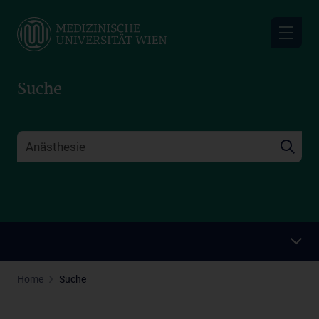
Skip
to
main
content
Suche
Home
Suche