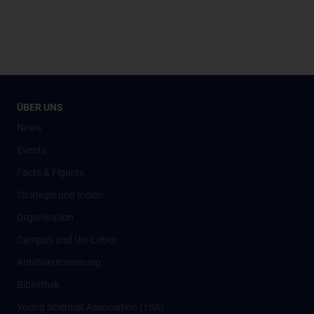
ÜBER UNS
News
Events
Facts & Figures
Strategie und Vision
Organisation
Campus und Uni-Leben
Antidiskriminierung
Bibliothek
Young Scientist Association (YSA)