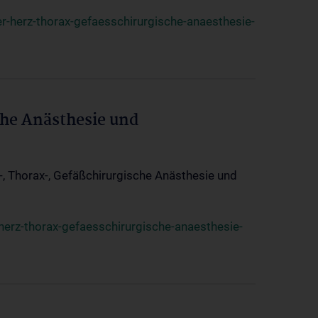
r-herz-thorax-gefaesschirurgische-anaesthesie-
che Anästhesie und
z-, Thorax-, Gefäßchirurgische Anästhesie und
herz-thorax-gefaesschirurgische-anaesthesie-