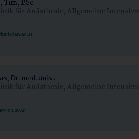
, Tim, BSc
linik für Anästhesie, Allgemeine Intensi
uniwien.ac.at
as, Dr.med.univ.
linik für Anästhesie, Allgemeine Intensi
wien.ac.at