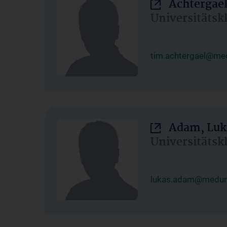
Achtergael
Universitätsk
tim.achtergael@med
Adam, Luk
Universitätsk
lukas.adam@meduni