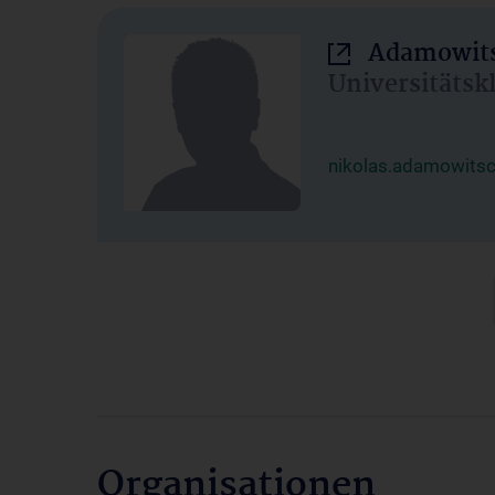
Adamowits
Universitätsk
nikolas.adamowits
Organisationen