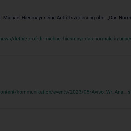
Dr. Michael Hiesmayr seine Antrittsvorlesung über „Das Norm
ews/detail/prof-dr-michael-hiesmayr-das-normale-in-anaes
/content/kommunikation/events/2023/05/Aviso_Wr_Ana__st