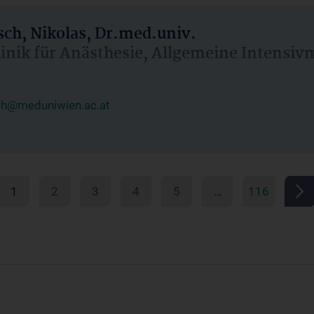
ch, Nikolas, Dr.med.univ.
linik für Anästhesie, Allgemeine Intensi
ch@meduniwien.ac.at
1
2
3
4
5
…
116