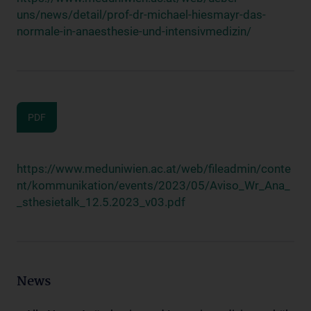
uns/news/detail/prof-dr-michael-hiesmayr-das-
normale-in-anaesthesie-und-intensivmedizin/
PDF
https://www.meduniwien.ac.at/web/fileadmin/conte
nt/kommunikation/events/2023/05/Aviso_Wr_Ana_
_sthesietalk_12.5.2023_v03.pdf
News