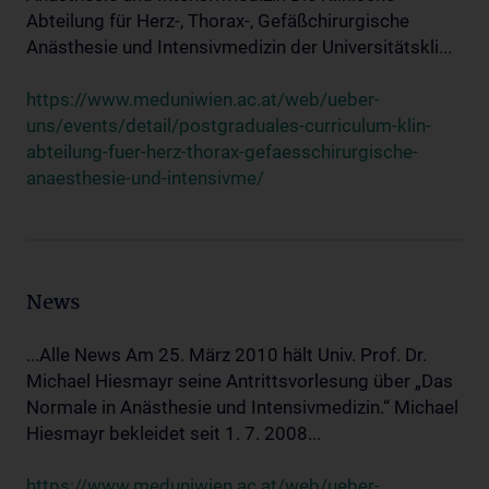
Abteilung für Herz-, Thorax-, Gefäßchirurgische
Anästhesie und Intensivmedizin der Universitätskli...
https://www.meduniwien.ac.at/web/ueber-
uns/events/detail/postgraduales-curriculum-klin-
abteilung-fuer-herz-thorax-gefaesschirurgische-
anaesthesie-und-intensivme/
News
...Alle News Am 25. März 2010 hält Univ. Prof. Dr.
Michael Hiesmayr seine Antrittsvorlesung über „Das
Normale in Anästhesie und Intensivmedizin.“ Michael
Hiesmayr bekleidet seit 1. 7. 2008...
https://www.meduniwien.ac.at/web/ueber-