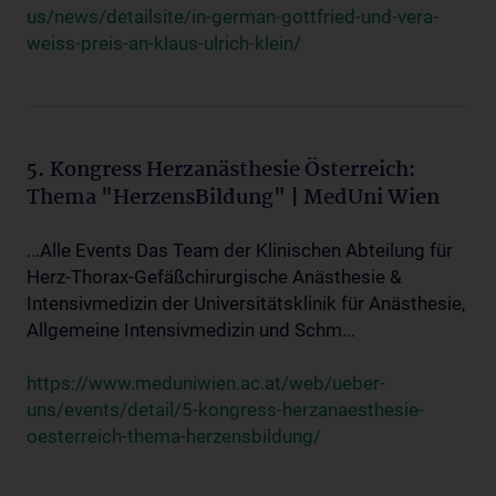
us/news/detailsite/in-german-gottfried-und-vera-
weiss-preis-an-klaus-ulrich-klein/
5. Kongress Herzanästhesie Österreich:
Thema "HerzensBildung" | MedUni Wien
...Alle Events Das Team der Klinischen Abteilung für
Herz-Thorax-Gefäßchirurgische Anästhesie &
Intensivmedizin der Universitätsklinik für Anästhesie,
Allgemeine Intensivmedizin und Schm...
https://www.meduniwien.ac.at/web/ueber-
uns/events/detail/5-kongress-herzanaesthesie-
oesterreich-thema-herzensbildung/