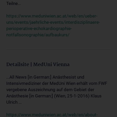
Teilne...
https://www.meduniwien.ac.at/web/en/ueber-
uns/events/jaehrliche-events/interdisziplinaere-
perioperative-echokardiographie-
notfallsonographie/aufbaukurs/
Detailsite | MedUni Vienna
...All News [in German:] Anästhesist und
Intensivmediziner der MedUni Wien erhält vom FWF
vergebene Auszeichnung auf dem Gebiet der
Anästhesie [in German:] (Wien, 25-1-2016) Klaus
Ulrich ...
https://www.meduniwien.ac.at/web/en/about-