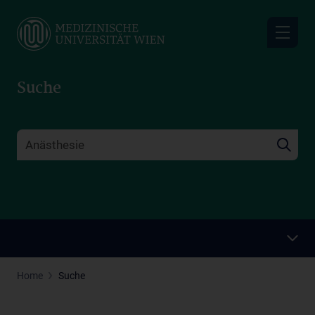
Skip
to
main
content
Suche
Home
Suche