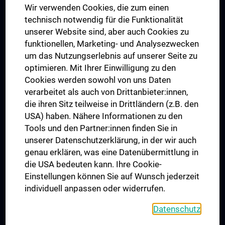
Wir verwenden Cookies, die zum einen
Graduiertentraining
technisch notwendig für die Funktionalität
Dual Career
unserer Website sind, aber auch Cookies zu
funktionellen, Marketing- und Analysezwecken
Trusted Reseach - Research Security - Foreign Interference
um das Nutzungserlebnis auf unserer Seite zu
UNESCO Lehrstuhl für Bioethik
optimieren. Mit Ihrer Einwilligung zu den
MUVI
Cookies werden sowohl von uns Daten
verarbeitet als auch von Drittanbieter:innen,
die ihren Sitz teilweise in Drittländern (z.B. den
USA) haben. Nähere Informationen zu den
Folgen Sie uns auf
Tools und den Partner:innen finden Sie in
unserer Datenschutzerklärung, in der wir auch
genau erklären, was eine Datenübermittlung in
die USA bedeuten kann. Ihre Cookie-
Einstellungen können Sie auf Wunsch jederzeit
individuell anpassen oder widerrufen.
PRESSE
JOBS
Datenschutz
MEDUNI SHOP