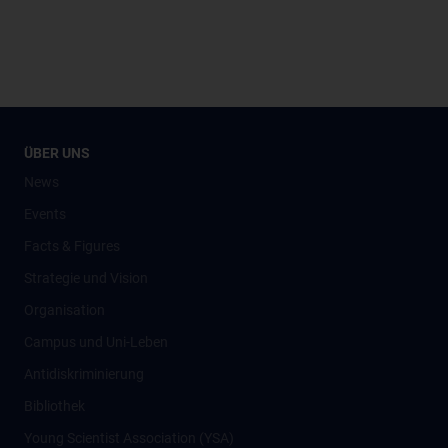
ÜBER UNS
News
Events
Facts & Figures
Strategie und Vision
Organisation
Campus und Uni-Leben
Antidiskriminierung
Bibliothek
Young Scientist Association (YSA)