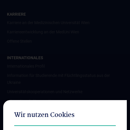
KARRIERE
Karriere an der Medizinischen Universität Wien
Karriereentwicklung an der MedUni Wien
Offene Stellen
INTERNATIONALES
Internationales Profil
Information für Studierende mit Flüchtlingsstatus aus der
Ukraine
Universitätskooperationen und Netzwerke
Internationale Kooperationen
Adjunct Professorships
Wir nutzen Cookies
Student & Staff Exchange
Das KPJ der MedUni Wien