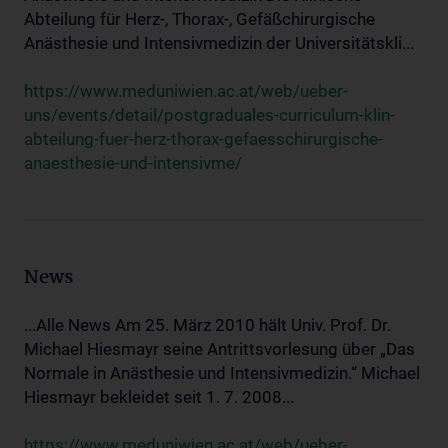
Abteilung für Herz-, Thorax-, Gefäßchirurgische
Anästhesie und Intensivmedizin der Universitätskli...
https://www.meduniwien.ac.at/web/ueber-
uns/events/detail/postgraduales-curriculum-klin-
abteilung-fuer-herz-thorax-gefaesschirurgische-
anaesthesie-und-intensivme/
News
...Alle News Am 25. März 2010 hält Univ. Prof. Dr.
Michael Hiesmayr seine Antrittsvorlesung über „Das
Normale in Anästhesie und Intensivmedizin.“ Michael
Hiesmayr bekleidet seit 1. 7. 2008...
https://www.meduniwien.ac.at/web/ueber-