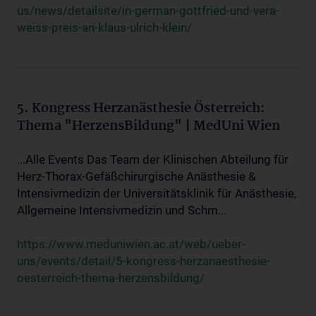
us/news/detailsite/in-german-gottfried-und-vera-
weiss-preis-an-klaus-ulrich-klein/
5. Kongress Herzanästhesie Österreich:
Thema "HerzensBildung" | MedUni Wien
...Alle Events Das Team der Klinischen Abteilung für
Herz-Thorax-Gefäßchirurgische Anästhesie &
Intensivmedizin der Universitätsklinik für Anästhesie,
Allgemeine Intensivmedizin und Schm...
https://www.meduniwien.ac.at/web/ueber-
uns/events/detail/5-kongress-herzanaesthesie-
oesterreich-thema-herzensbildung/