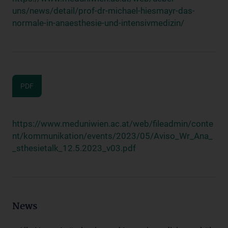
uns/news/detail/prof-dr-michael-hiesmayr-das-
normale-in-anaesthesie-und-intensivmedizin/
PDF
https://www.meduniwien.ac.at/web/fileadmin/conte
nt/kommunikation/events/2023/05/Aviso_Wr_Ana_
_sthesietalk_12.5.2023_v03.pdf
News