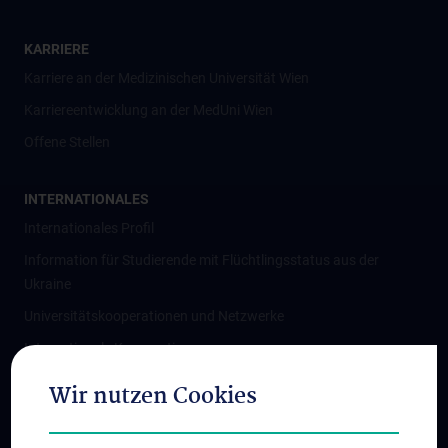
KARRIERE
Karriere an der Medizinischen Universität Wien
Karriereentwicklung an der MedUni Wien
Offene Stellen
INTERNATIONALES
Internationales Profil
Information für Studierende mit Flüchtlingsstatus aus der
Ukraine
Universitätskooperationen und Netzwerke
Internationale Kooperationen
Adjunct Professorships
Wir nutzen Cookies
Student & Staff Exchange
Das KPJ der MedUni Wien