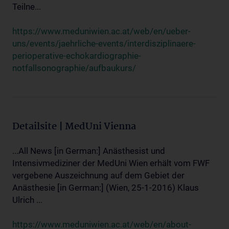
Teilne...
https://www.meduniwien.ac.at/web/en/ueber-
uns/events/jaehrliche-events/interdisziplinaere-
perioperative-echokardiographie-
notfallsonographie/aufbaukurs/
Detailsite | MedUni Vienna
...All News [in German:] Anästhesist und
Intensivmediziner der MedUni Wien erhält vom FWF
vergebene Auszeichnung auf dem Gebiet der
Anästhesie [in German:] (Wien, 25-1-2016) Klaus
Ulrich ...
https://www.meduniwien.ac.at/web/en/about-