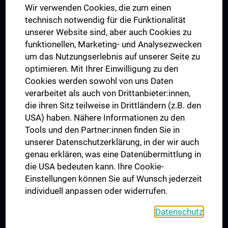
Wir verwenden Cookies, die zum einen
Graduiertentraining
technisch notwendig für die Funktionalität
Dual Career
unserer Website sind, aber auch Cookies zu
funktionellen, Marketing- und Analysezwecken
Trusted Reseach - Research Security - Foreign Interference
um das Nutzungserlebnis auf unserer Seite zu
UNESCO Lehrstuhl für Bioethik
optimieren. Mit Ihrer Einwilligung zu den
MUVI
Cookies werden sowohl von uns Daten
verarbeitet als auch von Drittanbieter:innen,
die ihren Sitz teilweise in Drittländern (z.B. den
USA) haben. Nähere Informationen zu den
Folgen Sie uns auf
Tools und den Partner:innen finden Sie in
unserer Datenschutzerklärung, in der wir auch
genau erklären, was eine Datenübermittlung in
die USA bedeuten kann. Ihre Cookie-
Einstellungen können Sie auf Wunsch jederzeit
individuell anpassen oder widerrufen.
PRESSE
JOBS
Datenschutz
MEDUNI SHOP