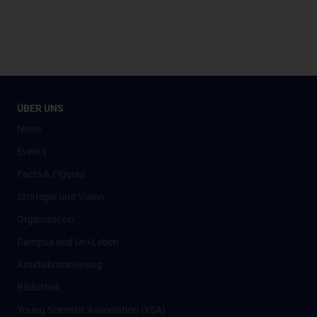
ÜBER UNS
News
Events
Facts & Figures
Strategie und Vision
Organisation
Campus und Uni-Leben
Antidiskriminierung
Bibliothek
Young Scientist Association (YSA)