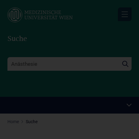
Skip
to
main
content
Suche
Home
Suche