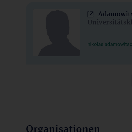
Adamowits
Universitätsk
nikolas.adamowits
Organisationen