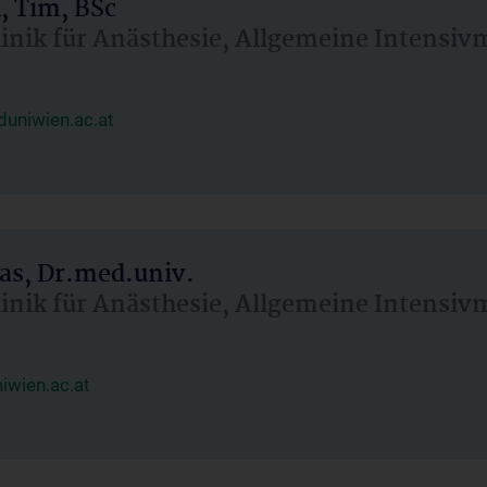
, Tim, BSc
linik für Anästhesie, Allgemeine Intensi
uniwien.ac.at
as, Dr.med.univ.
linik für Anästhesie, Allgemeine Intensi
wien.ac.at