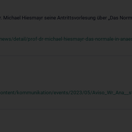
Dr. Michael Hiesmayr seine Antrittsvorlesung über „Das Norm
ews/detail/prof-dr-michael-hiesmayr-das-normale-in-anaes
/content/kommunikation/events/2023/05/Aviso_Wr_Ana__st