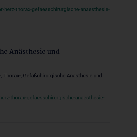
r-herz-thorax-gefaesschirurgische-anaesthesie-
che Anästhesie und
z-, Thorax-, Gefäßchirurgische Anästhesie und
herz-thorax-gefaesschirurgische-anaesthesie-