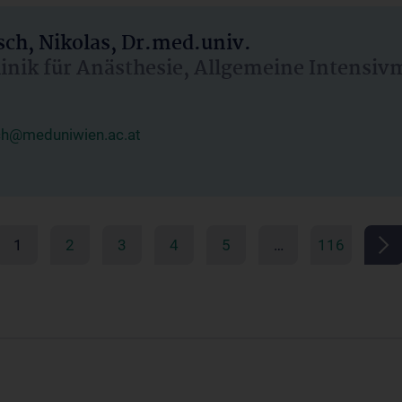
ch, Nikolas, Dr.med.univ.
linik für Anästhesie, Allgemeine Intensi
ch@meduniwien.ac.at
1
2
3
4
5
…
116