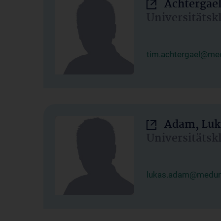
Achtergael
Universitätsk
tim.achtergael@med
Adam, Luk
Universitätsk
lukas.adam@meduni