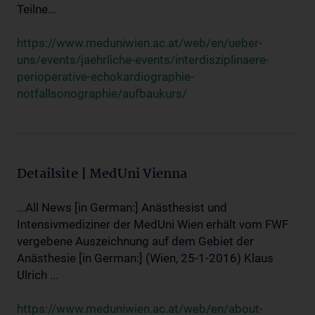
Teilne...
https://www.meduniwien.ac.at/web/en/ueber-
uns/events/jaehrliche-events/interdisziplinaere-
perioperative-echokardiographie-
notfallsonographie/aufbaukurs/
Detailsite | MedUni Vienna
...All News [in German:] Anästhesist und
Intensivmediziner der MedUni Wien erhält vom FWF
vergebene Auszeichnung auf dem Gebiet der
Anästhesie [in German:] (Wien, 25-1-2016) Klaus
Ulrich ...
https://www.meduniwien.ac.at/web/en/about-