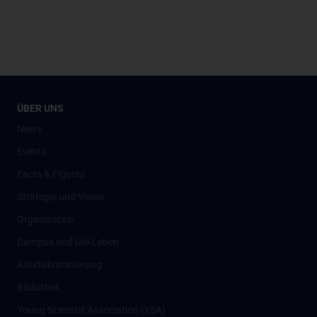
ÜBER UNS
News
Events
Facts & Figures
Strategie und Vision
Organisation
Campus und Uni-Leben
Antidiskriminierung
Bibliothek
Young Scientist Association (YSA)