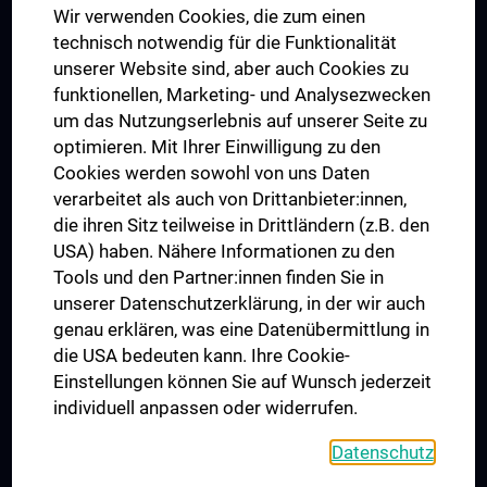
Wir verwenden Cookies, die zum einen
Graduiertentraining
technisch notwendig für die Funktionalität
Dual Career
unserer Website sind, aber auch Cookies zu
funktionellen, Marketing- und Analysezwecken
Trusted Reseach - Research Security - Foreign Interference
um das Nutzungserlebnis auf unserer Seite zu
UNESCO Lehrstuhl für Bioethik
optimieren. Mit Ihrer Einwilligung zu den
MUVI
Cookies werden sowohl von uns Daten
verarbeitet als auch von Drittanbieter:innen,
die ihren Sitz teilweise in Drittländern (z.B. den
USA) haben. Nähere Informationen zu den
Folgen Sie uns auf
Tools und den Partner:innen finden Sie in
unserer Datenschutzerklärung, in der wir auch
genau erklären, was eine Datenübermittlung in
die USA bedeuten kann. Ihre Cookie-
Einstellungen können Sie auf Wunsch jederzeit
individuell anpassen oder widerrufen.
PRESSE
JOBS
Datenschutz
MEDUNI SHOP