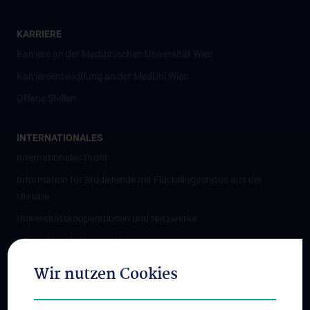
KARRIERE
Karriere an der Medizinischen Universität Wien
Karriereentwicklung an der MedUni Wien
Offene Stellen
INTERNATIONALES
Internationales Profil
Information für Studierende mit Flüchtlingsstatus aus der
Ukraine
Universitätskooperationen und Netzwerke
Internationale Kooperationen
Adjunct Professorships
Wir nutzen Cookies
Student & Staff Exchange
Das KPJ der MedUni Wien