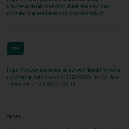
uns/news/detail/prof-dr-michael-hiesmayr-das-
normale-in-anaesthesie-und-intensivmedizin/
PDF
https://www.meduniwien.ac.at/web/fileadmin/conte
nt/kommunikation/events/2023/05/Aviso_Wr_Ana_
_sthesietalk_12.5.2023_v03.pdf
News