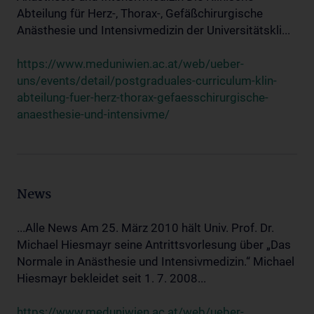
Abteilung für Herz-, Thorax-, Gefäßchirurgische
Anästhesie und Intensivmedizin der Universitätskli...
https://www.meduniwien.ac.at/web/ueber-
uns/events/detail/postgraduales-curriculum-klin-
abteilung-fuer-herz-thorax-gefaesschirurgische-
anaesthesie-und-intensivme/
News
...Alle News Am 25. März 2010 hält Univ. Prof. Dr.
Michael Hiesmayr seine Antrittsvorlesung über „Das
Normale in Anästhesie und Intensivmedizin.“ Michael
Hiesmayr bekleidet seit 1. 7. 2008...
https://www.meduniwien.ac.at/web/ueber-