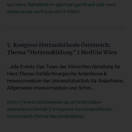
us/news/detailsite/in-german-gottfried-und-vera-
weiss-preis-an-klaus-ulrich-klein/
5. Kongress Herzanästhesie Österreich:
Thema "HerzensBildung" | MedUni Wien
...Alle Events Das Team der Klinischen Abteilung für
Herz-Thorax-Gefäßchirurgische Anästhesie &
Intensivmedizin der Universitätsklinik für Anästhesie,
Allgemeine Intensivmedizin und Schm...
https://www.meduniwien.ac.at/web/ueber-
uns/events/detail/5-kongress-herzanaesthesie-
oesterreich-thema-herzensbildung/