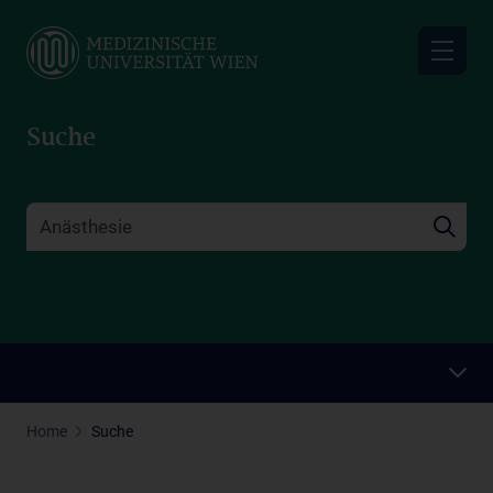
Skip
to
main
content
Suche
Home
Suche