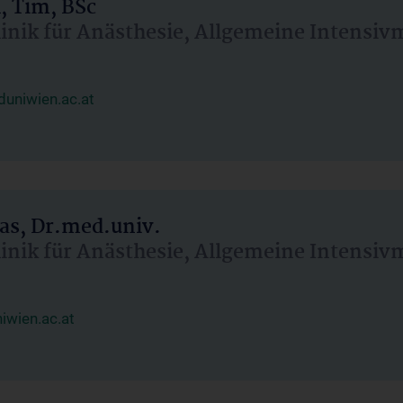
, Tim, BSc
linik für Anästhesie, Allgemeine Intensi
uniwien.ac.at
as, Dr.med.univ.
linik für Anästhesie, Allgemeine Intensi
wien.ac.at