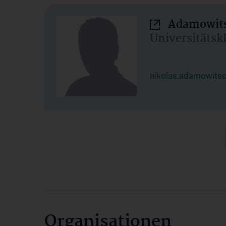
Adamowits
Universitätsk
nikolas.adamowits
Organisationen