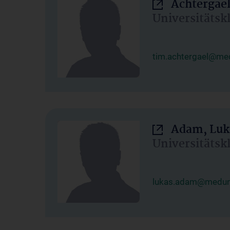
Achtergael
Universitätsk
tim.achtergael@med
Adam, Luk
Universitätsk
lukas.adam@meduni