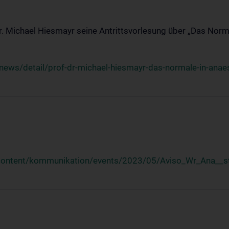
Dr. Michael Hiesmayr seine Antrittsvorlesung über „Das Norm
ews/detail/prof-dr-michael-hiesmayr-das-normale-in-anaes
/content/kommunikation/events/2023/05/Aviso_Wr_Ana__st