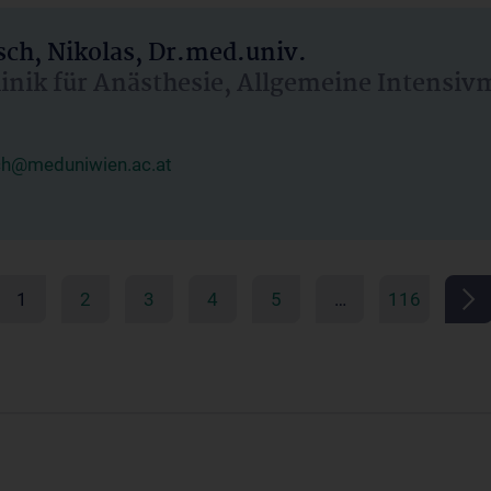
ch, Nikolas, Dr.med.univ.
linik für Anästhesie, Allgemeine Intensi
ch@meduniwien.ac.at
1
2
3
4
5
…
116