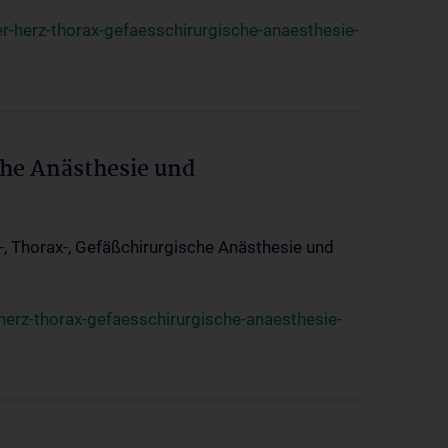
r-herz-thorax-gefaesschirurgische-anaesthesie-
che Anästhesie und
z-, Thorax-, Gefäßchirurgische Anästhesie und
herz-thorax-gefaesschirurgische-anaesthesie-