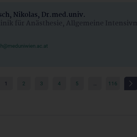
ch, Nikolas, Dr.med.univ.
linik für Anästhesie, Allgemeine Intensi
ch@meduniwien.ac.at
1
2
3
4
5
…
116