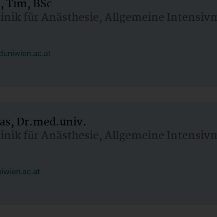
, Tim, BSc
linik für Anästhesie, Allgemeine Intensi
uniwien.ac.at
as, Dr.med.univ.
linik für Anästhesie, Allgemeine Intensi
wien.ac.at