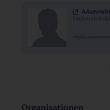
Adamowits
Universitätsk
nikolas.adamowits
Organisationen