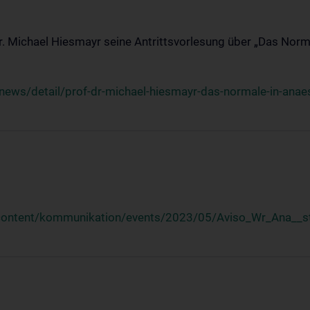
Dr. Michael Hiesmayr seine Antrittsvorlesung über „Das Norm
ews/detail/prof-dr-michael-hiesmayr-das-normale-in-anaes
/content/kommunikation/events/2023/05/Aviso_Wr_Ana__st