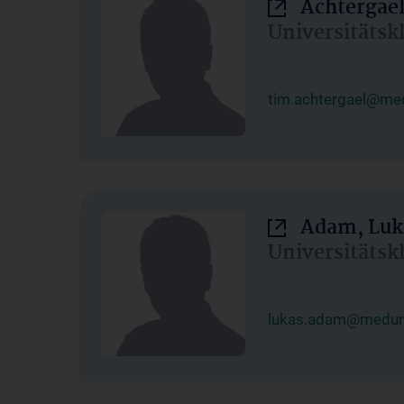
Achtergael
Universitätsk
tim.achtergael@med
Adam, Luk
Universitätsk
lukas.adam@meduni