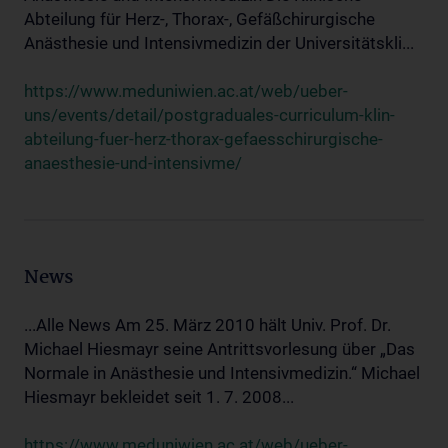
Abteilung für Herz-, Thorax-, Gefäßchirurgische
Anästhesie und Intensivmedizin der Universitätskli...
https://www.meduniwien.ac.at/web/ueber-
uns/events/detail/postgraduales-curriculum-klin-
abteilung-fuer-herz-thorax-gefaesschirurgische-
anaesthesie-und-intensivme/
News
...Alle News Am 25. März 2010 hält Univ. Prof. Dr.
Michael Hiesmayr seine Antrittsvorlesung über „Das
Normale in Anästhesie und Intensivmedizin.“ Michael
Hiesmayr bekleidet seit 1. 7. 2008...
https://www.meduniwien.ac.at/web/ueber-