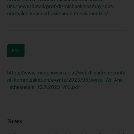
uns/news/detail/prof-dr-michael-hiesmayr-das-
normale-in-anaesthesie-und-intensivmedizin/
PDF
https://www.meduniwien.ac.at/web/fileadmin/conte
nt/kommunikation/events/2023/05/Aviso_Wr_Ana_
_sthesietalk_12.5.2023_v03.pdf
News