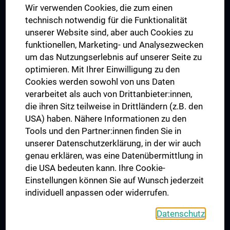
Wir verwenden Cookies, die zum einen
Graduiertentraining
technisch notwendig für die Funktionalität
Dual Career
unserer Website sind, aber auch Cookies zu
funktionellen, Marketing- und Analysezwecken
Trusted Reseach - Research Security - Foreign Interference
um das Nutzungserlebnis auf unserer Seite zu
UNESCO Lehrstuhl für Bioethik
optimieren. Mit Ihrer Einwilligung zu den
MUVI
Cookies werden sowohl von uns Daten
verarbeitet als auch von Drittanbieter:innen,
die ihren Sitz teilweise in Drittländern (z.B. den
USA) haben. Nähere Informationen zu den
Folgen Sie uns auf
Tools und den Partner:innen finden Sie in
unserer Datenschutzerklärung, in der wir auch
genau erklären, was eine Datenübermittlung in
die USA bedeuten kann. Ihre Cookie-
Einstellungen können Sie auf Wunsch jederzeit
individuell anpassen oder widerrufen.
PRESSE
JOBS
Datenschutz
MEDUNI SHOP