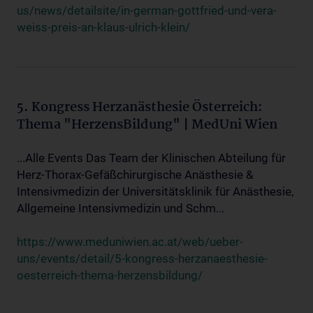
us/news/detailsite/in-german-gottfried-und-vera-
weiss-preis-an-klaus-ulrich-klein/
5. Kongress Herzanästhesie Österreich:
Thema "HerzensBildung" | MedUni Wien
...Alle Events Das Team der Klinischen Abteilung für
Herz-Thorax-Gefäßchirurgische Anästhesie &
Intensivmedizin der Universitätsklinik für Anästhesie,
Allgemeine Intensivmedizin und Schm...
https://www.meduniwien.ac.at/web/ueber-
uns/events/detail/5-kongress-herzanaesthesie-
oesterreich-thema-herzensbildung/