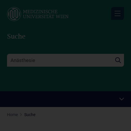
Skip
to
main
content
Suche
Home
Suche