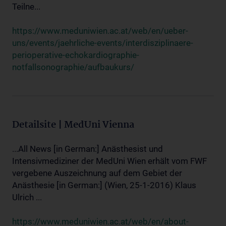
Teilne...
https://www.meduniwien.ac.at/web/en/ueber-
uns/events/jaehrliche-events/interdisziplinaere-
perioperative-echokardiographie-
notfallsonographie/aufbaukurs/
Detailsite | MedUni Vienna
...All News [in German:] Anästhesist und
Intensivmediziner der MedUni Wien erhält vom FWF
vergebene Auszeichnung auf dem Gebiet der
Anästhesie [in German:] (Wien, 25-1-2016) Klaus
Ulrich ...
https://www.meduniwien.ac.at/web/en/about-