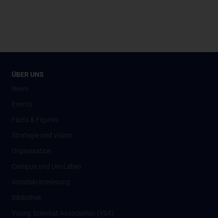
ÜBER UNS
News
Events
Facts & Figures
Strategie und Vision
Organisation
Campus und Uni-Leben
Antidiskriminierung
Bibliothek
Young Scientist Association (YSA)