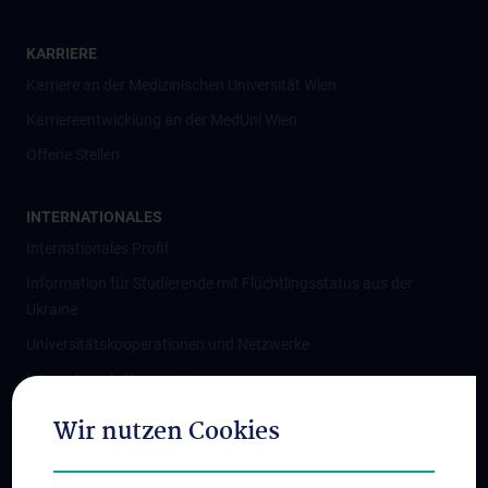
KARRIERE
Karriere an der Medizinischen Universität Wien
Karriereentwicklung an der MedUni Wien
Offene Stellen
INTERNATIONALES
Internationales Profil
Information für Studierende mit Flüchtlingsstatus aus der
Ukraine
Universitätskooperationen und Netzwerke
Internationale Kooperationen
Adjunct Professorships
Wir nutzen Cookies
Student & Staff Exchange
Das KPJ der MedUni Wien