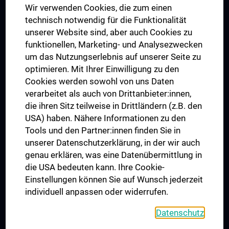
Wir verwenden Cookies, die zum einen
Graduiertentraining
technisch notwendig für die Funktionalität
Dual Career
unserer Website sind, aber auch Cookies zu
funktionellen, Marketing- und Analysezwecken
Trusted Reseach - Research Security - Foreign Interference
um das Nutzungserlebnis auf unserer Seite zu
UNESCO Lehrstuhl für Bioethik
optimieren. Mit Ihrer Einwilligung zu den
MUVI
Cookies werden sowohl von uns Daten
verarbeitet als auch von Drittanbieter:innen,
die ihren Sitz teilweise in Drittländern (z.B. den
USA) haben. Nähere Informationen zu den
Folgen Sie uns auf
Tools und den Partner:innen finden Sie in
unserer Datenschutzerklärung, in der wir auch
genau erklären, was eine Datenübermittlung in
die USA bedeuten kann. Ihre Cookie-
Einstellungen können Sie auf Wunsch jederzeit
individuell anpassen oder widerrufen.
PRESSE
JOBS
Datenschutz
MEDUNI SHOP