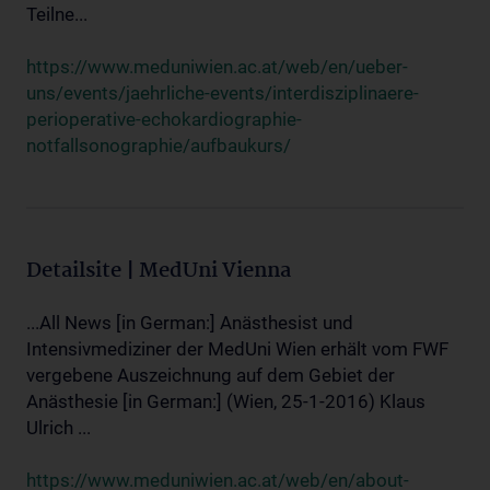
Teilne...
https://www.meduniwien.ac.at/web/en/ueber-
uns/events/jaehrliche-events/interdisziplinaere-
perioperative-echokardiographie-
notfallsonographie/aufbaukurs/
Detailsite | MedUni Vienna
...All News [in German:] Anästhesist und
Intensivmediziner der MedUni Wien erhält vom FWF
vergebene Auszeichnung auf dem Gebiet der
Anästhesie [in German:] (Wien, 25-1-2016) Klaus
Ulrich ...
https://www.meduniwien.ac.at/web/en/about-