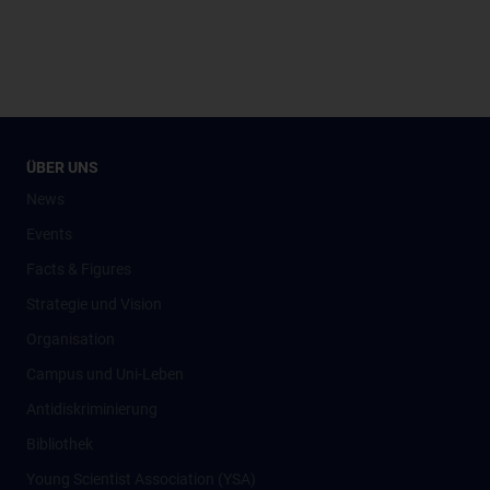
ÜBER UNS
News
Events
Facts & Figures
Strategie und Vision
Organisation
Campus und Uni-Leben
Antidiskriminierung
Bibliothek
Young Scientist Association (YSA)