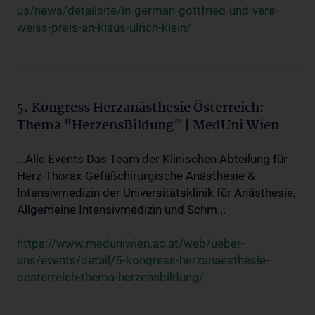
us/news/detailsite/in-german-gottfried-und-vera-
weiss-preis-an-klaus-ulrich-klein/
5. Kongress Herzanästhesie Österreich:
Thema "HerzensBildung" | MedUni Wien
...Alle Events Das Team der Klinischen Abteilung für
Herz-Thorax-Gefäßchirurgische Anästhesie &
Intensivmedizin der Universitätsklinik für Anästhesie,
Allgemeine Intensivmedizin und Schm...
https://www.meduniwien.ac.at/web/ueber-
uns/events/detail/5-kongress-herzanaesthesie-
oesterreich-thema-herzensbildung/