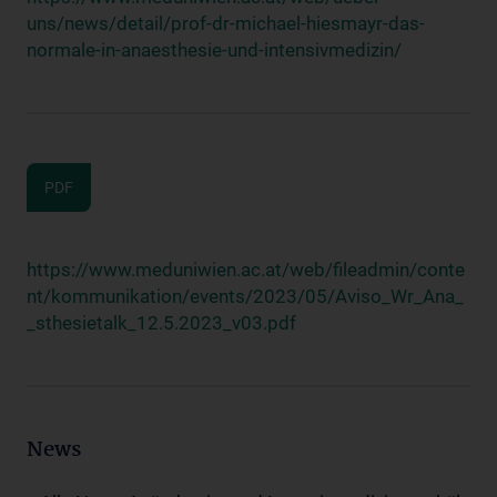
uns/news/detail/prof-dr-michael-hiesmayr-das-
normale-in-anaesthesie-und-intensivmedizin/
PDF
https://www.meduniwien.ac.at/web/fileadmin/conte
nt/kommunikation/events/2023/05/Aviso_Wr_Ana_
_sthesietalk_12.5.2023_v03.pdf
News