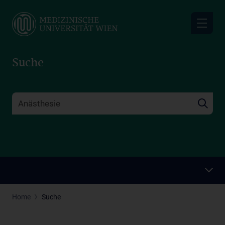
Skip
to
main
content
Suche
Home
Suche