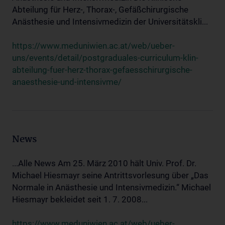
Abteilung für Herz-, Thorax-, Gefäßchirurgische
Anästhesie und Intensivmedizin der Universitätskli...
https://www.meduniwien.ac.at/web/ueber-
uns/events/detail/postgraduales-curriculum-klin-
abteilung-fuer-herz-thorax-gefaesschirurgische-
anaesthesie-und-intensivme/
News
...Alle News Am 25. März 2010 hält Univ. Prof. Dr.
Michael Hiesmayr seine Antrittsvorlesung über „Das
Normale in Anästhesie und Intensivmedizin.“ Michael
Hiesmayr bekleidet seit 1. 7. 2008...
https://www.meduniwien.ac.at/web/ueber-