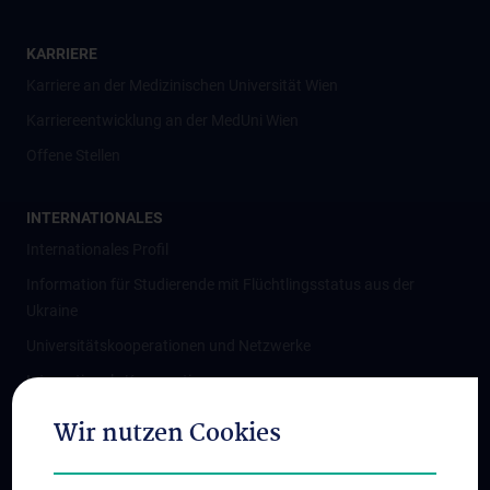
KARRIERE
Karriere an der Medizinischen Universität Wien
Karriereentwicklung an der MedUni Wien
Offene Stellen
INTERNATIONALES
Internationales Profil
Information für Studierende mit Flüchtlingsstatus aus der
Ukraine
Universitätskooperationen und Netzwerke
Internationale Kooperationen
Adjunct Professorships
Wir nutzen Cookies
Student & Staff Exchange
Das KPJ der MedUni Wien