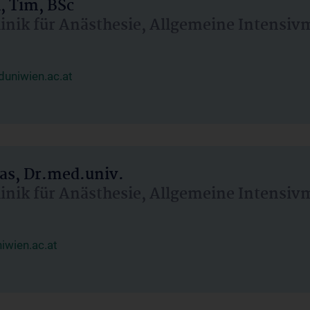
, Tim, BSc
linik für Anästhesie, Allgemeine Intensi
uniwien.ac.at
as, Dr.med.univ.
linik für Anästhesie, Allgemeine Intensi
wien.ac.at