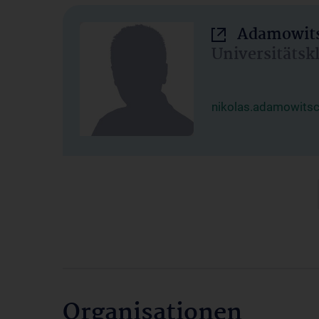
Adamowits
Universitätsk
nikolas.adamowits
Organisationen