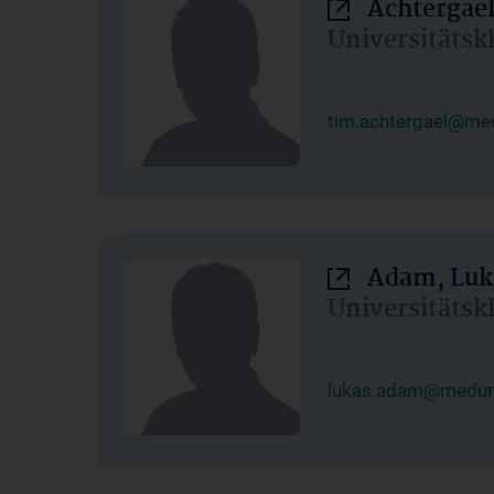
Achtergael
Universitätsk
tim.achtergael@med
Adam, Luk
Universitätsk
lukas.adam@meduni