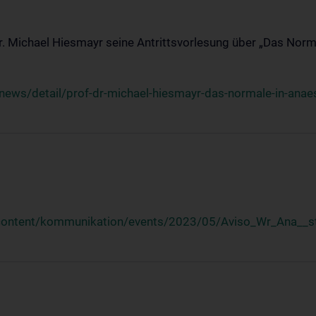
Dr. Michael Hiesmayr seine Antrittsvorlesung über „Das Norm
ews/detail/prof-dr-michael-hiesmayr-das-normale-in-anaes
/content/kommunikation/events/2023/05/Aviso_Wr_Ana__st