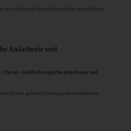
r-herz-thorax-gefaesschirurgische-anaesthesie-
che Anästhesie und
z-, Thorax-, Gefäßchirurgische Anästhesie und
herz-thorax-gefaesschirurgische-anaesthesie-