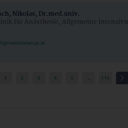
ch, Nikolas, Dr.med.univ.
linik für Anästhesie, Allgemeine Intensi
ch@meduniwien.ac.at
1
2
3
4
5
…
116