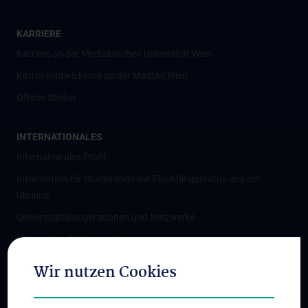
KARRIERE
Karriere an der Medizinischen Universität Wien
Karriereentwicklung an der MedUni Wien
Offene Stellen
INTERNATIONALES
Internationales Profil
Information für Studierende mit Flüchtlingsstatus aus der
Ukraine
Universitätskooperationen und Netzwerke
Internationale Kooperationen
Adjunct Professorships
Wir nutzen Cookies
Student & Staff Exchange
Das KPJ der MedUni Wien