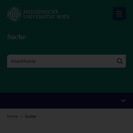
Skip
to
main
content
Suche
Home
Suche