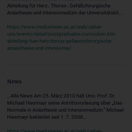
Abteilung für Herz-, Thorax-, Gefäßchirurgische
Anästhesie und Intensivmedizin der Universitätskli...
https://www.meduniwien.ac.at/web/ueber-
uns/events/detail/postgraduales-curriculum-klin-
abteilung-fuer-herz-thorax-gefaesschirurgische-
anaesthesie-und-intensivme/
News
...Alle News Am 25. März 2010 hält Univ. Prof. Dr.
Michael Hiesmayr seine Antrittsvorlesung über „Das
Normale in Anästhesie und Intensivmedizin.“ Michael
Hiesmayr bekleidet seit 1. 7. 2008...
https://www.meduniwien.ac.at/web/ueber-