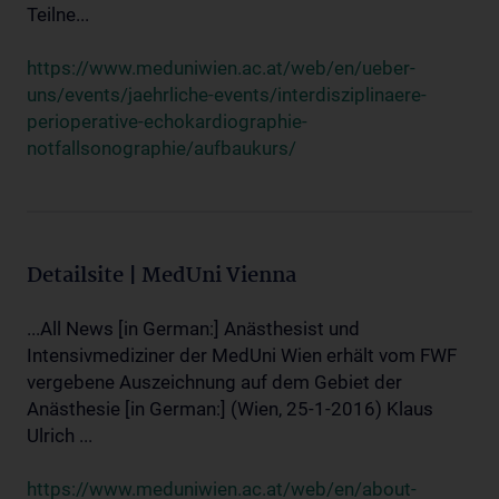
Teilne...
https://www.meduniwien.ac.at/web/en/ueber-
uns/events/jaehrliche-events/interdisziplinaere-
perioperative-echokardiographie-
notfallsonographie/aufbaukurs/
Detailsite | MedUni Vienna
...All News [in German:] Anästhesist und
Intensivmediziner der MedUni Wien erhält vom FWF
vergebene Auszeichnung auf dem Gebiet der
Anästhesie [in German:] (Wien, 25-1-2016) Klaus
Ulrich ...
https://www.meduniwien.ac.at/web/en/about-