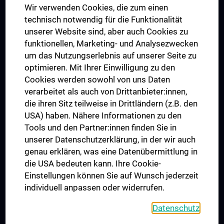
Wir verwenden Cookies, die zum einen
Graduiertentraining
technisch notwendig für die Funktionalität
Dual Career
unserer Website sind, aber auch Cookies zu
funktionellen, Marketing- und Analysezwecken
Trusted Reseach - Research Security - Foreign Interference
um das Nutzungserlebnis auf unserer Seite zu
UNESCO Lehrstuhl für Bioethik
optimieren. Mit Ihrer Einwilligung zu den
MUVI
Cookies werden sowohl von uns Daten
verarbeitet als auch von Drittanbieter:innen,
die ihren Sitz teilweise in Drittländern (z.B. den
USA) haben. Nähere Informationen zu den
Folgen Sie uns auf
Tools und den Partner:innen finden Sie in
unserer Datenschutzerklärung, in der wir auch
genau erklären, was eine Datenübermittlung in
die USA bedeuten kann. Ihre Cookie-
Einstellungen können Sie auf Wunsch jederzeit
individuell anpassen oder widerrufen.
PRESSE
JOBS
Datenschutz
MEDUNI SHOP