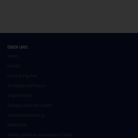
ÜBER UNS
News
Events
Facts & Figures
Strategie und Vision
Organisation
Campus und Uni-Leben
Antidiskriminierung
Bibliothek
Young Scientist Association (YSA)