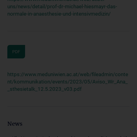
uns/news/detail/prof-dr-michael-hiesmayr-das-
normale-in-anaesthesie-und-intensivmedizin/
PDF
https://www.meduniwien.ac.at/web/fileadmin/conte
nt/kommunikation/events/2023/05/Aviso_Wr_Ana_
_sthesietalk_12.5.2023_v03.pdf
News