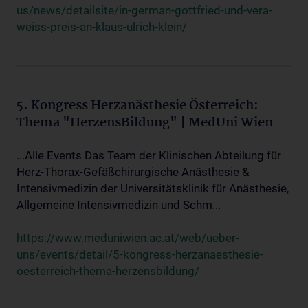
us/news/detailsite/in-german-gottfried-und-vera-
weiss-preis-an-klaus-ulrich-klein/
5. Kongress Herzanästhesie Österreich:
Thema "HerzensBildung" | MedUni Wien
...Alle Events Das Team der Klinischen Abteilung für
Herz-Thorax-Gefäßchirurgische Anästhesie &
Intensivmedizin der Universitätsklinik für Anästhesie,
Allgemeine Intensivmedizin und Schm...
https://www.meduniwien.ac.at/web/ueber-
uns/events/detail/5-kongress-herzanaesthesie-
oesterreich-thema-herzensbildung/