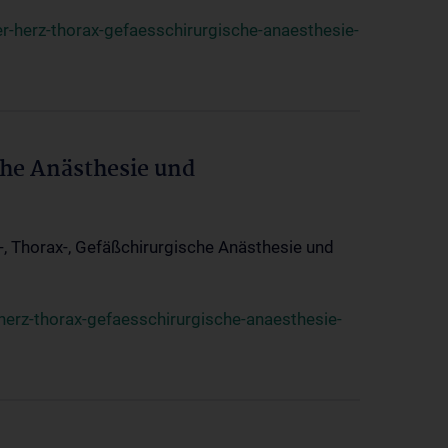
r-herz-thorax-gefaesschirurgische-anaesthesie-
che Anästhesie und
z-, Thorax-, Gefäßchirurgische Anästhesie und
herz-thorax-gefaesschirurgische-anaesthesie-