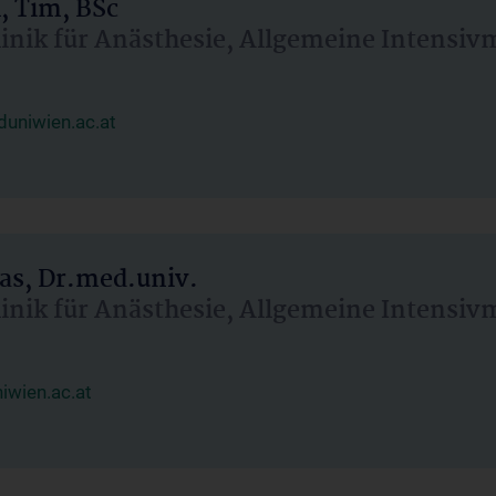
, Tim, BSc
linik für Anästhesie, Allgemeine Intensi
uniwien.ac.at
as, Dr.med.univ.
linik für Anästhesie, Allgemeine Intensi
wien.ac.at