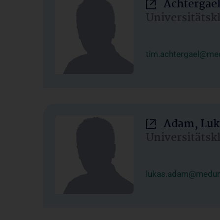
Achtergael
Universitätsk
tim.achtergael@med
Adam, Luk
Universitätsk
lukas.adam@meduni