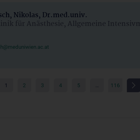
ch, Nikolas, Dr.med.univ.
linik für Anästhesie, Allgemeine Intensi
ch@meduniwien.ac.at
1
2
3
4
5
…
116