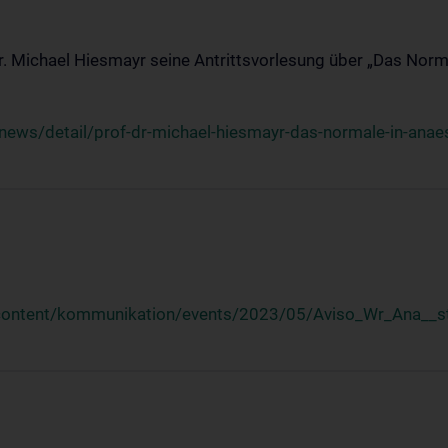
Dr. Michael Hiesmayr seine Antrittsvorlesung über „Das Norm
ews/detail/prof-dr-michael-hiesmayr-das-normale-in-anaes
/content/kommunikation/events/2023/05/Aviso_Wr_Ana__st