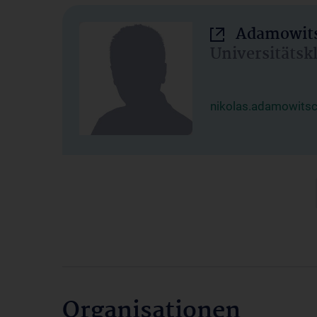
Adamowits
Universitätsk
nikolas.adamowits
Organisationen