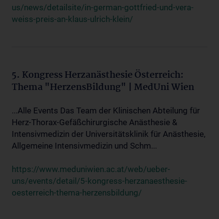
us/news/detailsite/in-german-gottfried-und-vera-
weiss-preis-an-klaus-ulrich-klein/
5. Kongress Herzanästhesie Österreich:
Thema "HerzensBildung" | MedUni Wien
...Alle Events Das Team der Klinischen Abteilung für
Herz-Thorax-Gefäßchirurgische Anästhesie &
Intensivmedizin der Universitätsklinik für Anästhesie,
Allgemeine Intensivmedizin und Schm...
https://www.meduniwien.ac.at/web/ueber-
uns/events/detail/5-kongress-herzanaesthesie-
oesterreich-thema-herzensbildung/