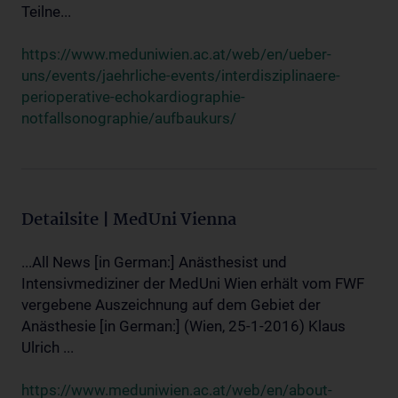
Teilne...
https://www.meduniwien.ac.at/web/en/ueber-
uns/events/jaehrliche-events/interdisziplinaere-
perioperative-echokardiographie-
notfallsonographie/aufbaukurs/
Detailsite | MedUni Vienna
...All News [in German:] Anästhesist und
Intensivmediziner der MedUni Wien erhält vom FWF
vergebene Auszeichnung auf dem Gebiet der
Anästhesie [in German:] (Wien, 25-1-2016) Klaus
Ulrich ...
https://www.meduniwien.ac.at/web/en/about-