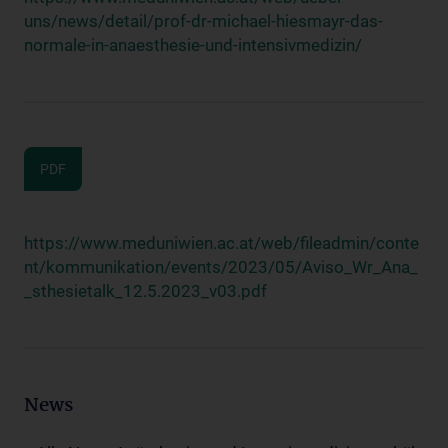
uns/news/detail/prof-dr-michael-hiesmayr-das-
normale-in-anaesthesie-und-intensivmedizin/
PDF
https://www.meduniwien.ac.at/web/fileadmin/conte
nt/kommunikation/events/2023/05/Aviso_Wr_Ana_
_sthesietalk_12.5.2023_v03.pdf
News