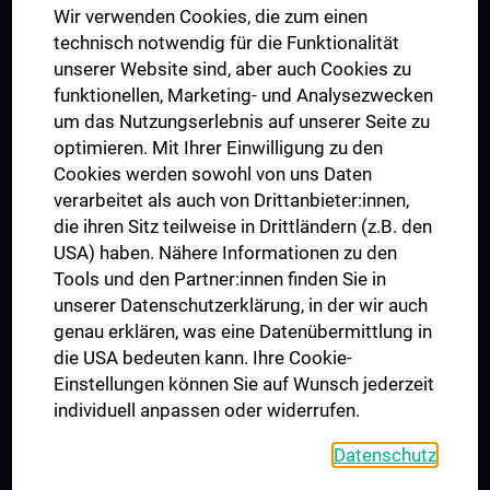
Wir verwenden Cookies, die zum einen
Graduiertentraining
technisch notwendig für die Funktionalität
Dual Career
unserer Website sind, aber auch Cookies zu
funktionellen, Marketing- und Analysezwecken
Trusted Reseach - Research Security - Foreign Interference
um das Nutzungserlebnis auf unserer Seite zu
UNESCO Lehrstuhl für Bioethik
optimieren. Mit Ihrer Einwilligung zu den
MUVI
Cookies werden sowohl von uns Daten
verarbeitet als auch von Drittanbieter:innen,
die ihren Sitz teilweise in Drittländern (z.B. den
USA) haben. Nähere Informationen zu den
Folgen Sie uns auf
Tools und den Partner:innen finden Sie in
unserer Datenschutzerklärung, in der wir auch
genau erklären, was eine Datenübermittlung in
die USA bedeuten kann. Ihre Cookie-
Einstellungen können Sie auf Wunsch jederzeit
individuell anpassen oder widerrufen.
PRESSE
JOBS
Datenschutz
MEDUNI SHOP