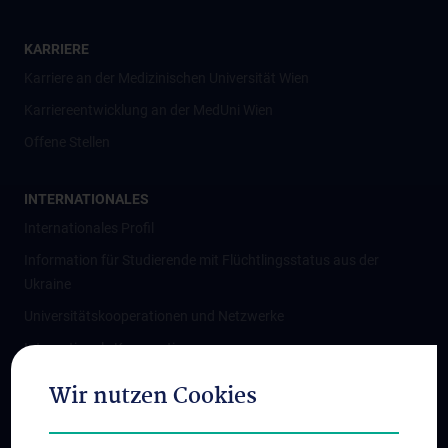
KARRIERE
Karriere an der Medizinischen Universität Wien
Karriereentwicklung an der MedUni Wien
Offene Stellen
INTERNATIONALES
Internationales Profil
Information für Studierende mit Flüchtlingsstatus aus der
Ukraine
Universitätskooperationen und Netzwerke
Internationale Kooperationen
Adjunct Professorships
Wir nutzen Cookies
Student & Staff Exchange
Das KPJ der MedUni Wien