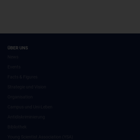
ÜBER UNS
News
Events
Facts & Figures
Strategie und Vision
Organisation
Campus und Uni-Leben
Antidiskriminierung
Bibliothek
Young Scientist Association (YSA)