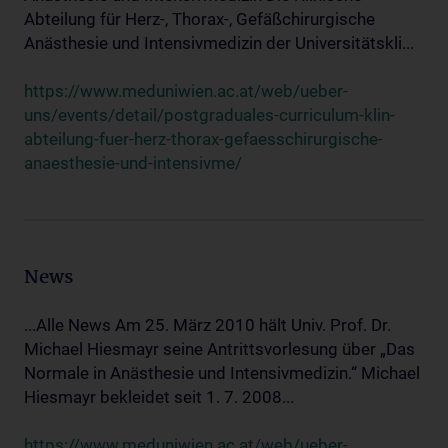
Abteilung für Herz-, Thorax-, Gefäßchirurgische
Anästhesie und Intensivmedizin der Universitätskli...
https://www.meduniwien.ac.at/web/ueber-
uns/events/detail/postgraduales-curriculum-klin-
abteilung-fuer-herz-thorax-gefaesschirurgische-
anaesthesie-und-intensivme/
News
...Alle News Am 25. März 2010 hält Univ. Prof. Dr.
Michael Hiesmayr seine Antrittsvorlesung über „Das
Normale in Anästhesie und Intensivmedizin.“ Michael
Hiesmayr bekleidet seit 1. 7. 2008...
https://www.meduniwien.ac.at/web/ueber-