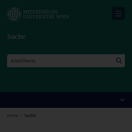
Skip
to
main
content
Suche
Home
Suche