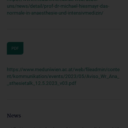
uns/news/detail/prof-dr-michael-hiesmayr-das-
normale-in-anaesthesie-und-intensivmedizin/
PDF
https://www.meduniwien.ac.at/web/fileadmin/conte
nt/kommunikation/events/2023/05/Aviso_Wr_Ana_
_sthesietalk_12.5.2023_v03.pdf
News