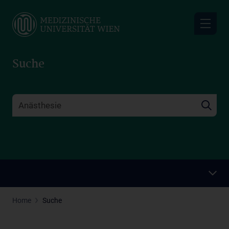
Skip
to
main
content
Suche
Home
Suche