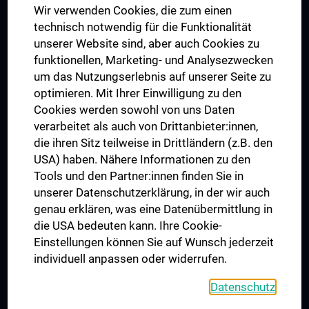
Wir verwenden Cookies, die zum einen
Graduiertentraining
technisch notwendig für die Funktionalität
Dual Career
unserer Website sind, aber auch Cookies zu
funktionellen, Marketing- und Analysezwecken
Trusted Reseach - Research Security - Foreign Interference
um das Nutzungserlebnis auf unserer Seite zu
UNESCO Lehrstuhl für Bioethik
optimieren. Mit Ihrer Einwilligung zu den
MUVI
Cookies werden sowohl von uns Daten
verarbeitet als auch von Drittanbieter:innen,
die ihren Sitz teilweise in Drittländern (z.B. den
USA) haben. Nähere Informationen zu den
Folgen Sie uns auf
Tools und den Partner:innen finden Sie in
unserer Datenschutzerklärung, in der wir auch
genau erklären, was eine Datenübermittlung in
die USA bedeuten kann. Ihre Cookie-
Einstellungen können Sie auf Wunsch jederzeit
individuell anpassen oder widerrufen.
PRESSE
JOBS
Datenschutz
MEDUNI SHOP