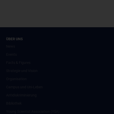
ÜBER UNS
News
Events
Facts & Figures
Strategie und Vision
Organisation
Campus und Uni-Leben
Antidiskriminierung
Bibliothek
Young Scientist Association (YSA)