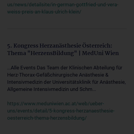
us/news/detailsite/in-german-gottfried-und-vera-
weiss-preis-an-klaus-ulrich-klein/
5. Kongress Herzanästhesie Österreich:
Thema "HerzensBildung" | MedUni Wien
...Alle Events Das Team der Klinischen Abteilung für
Herz-Thorax-Gefäßchirurgische Anästhesie &
Intensivmedizin der Universitätsklinik für Anästhesie,
Allgemeine Intensivmedizin und Schm...
https://www.meduniwien.ac.at/web/ueber-
uns/events/detail/5-kongress-herzanaesthesie-
oesterreich-thema-herzensbildung/