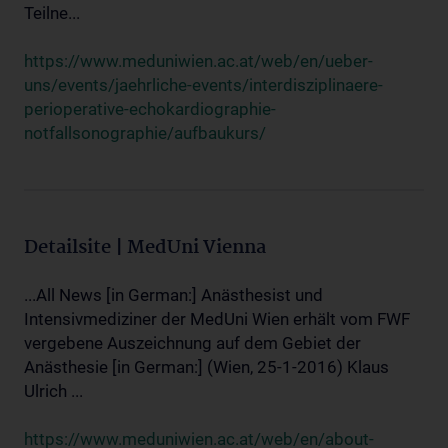
Teilne...
https://www.meduniwien.ac.at/web/en/ueber-
uns/events/jaehrliche-events/interdisziplinaere-
perioperative-echokardiographie-
notfallsonographie/aufbaukurs/
Detailsite | MedUni Vienna
...All News [in German:] Anästhesist und
Intensivmediziner der MedUni Wien erhält vom FWF
vergebene Auszeichnung auf dem Gebiet der
Anästhesie [in German:] (Wien, 25-1-2016) Klaus
Ulrich ...
https://www.meduniwien.ac.at/web/en/about-