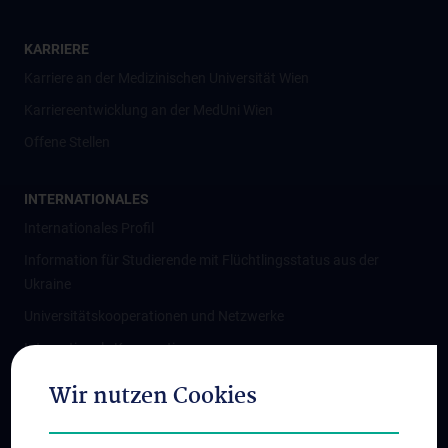
KARRIERE
Karriere an der Medizinischen Universität Wien
Karriereentwicklung an der MedUni Wien
Offene Stellen
INTERNATIONALES
Internationales Profil
Information für Studierende mit Flüchtlingsstatus aus der
Ukraine
Universitätskooperationen und Netzwerke
Internationale Kooperationen
Adjunct Professorships
Wir nutzen Cookies
Student & Staff Exchange
Das KPJ der MedUni Wien