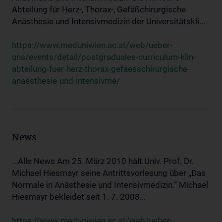
Abteilung für Herz-, Thorax-, Gefäßchirurgische
Anästhesie und Intensivmedizin der Universitätskli...
https://www.meduniwien.ac.at/web/ueber-
uns/events/detail/postgraduales-curriculum-klin-
abteilung-fuer-herz-thorax-gefaesschirurgische-
anaesthesie-und-intensivme/
News
...Alle News Am 25. März 2010 hält Univ. Prof. Dr.
Michael Hiesmayr seine Antrittsvorlesung über „Das
Normale in Anästhesie und Intensivmedizin.“ Michael
Hiesmayr bekleidet seit 1. 7. 2008...
https://www.meduniwien.ac.at/web/ueber-