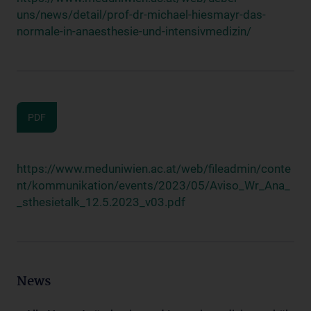
uns/news/detail/prof-dr-michael-hiesmayr-das-
normale-in-anaesthesie-und-intensivmedizin/
PDF
https://www.meduniwien.ac.at/web/fileadmin/conte
nt/kommunikation/events/2023/05/Aviso_Wr_Ana_
_sthesietalk_12.5.2023_v03.pdf
News