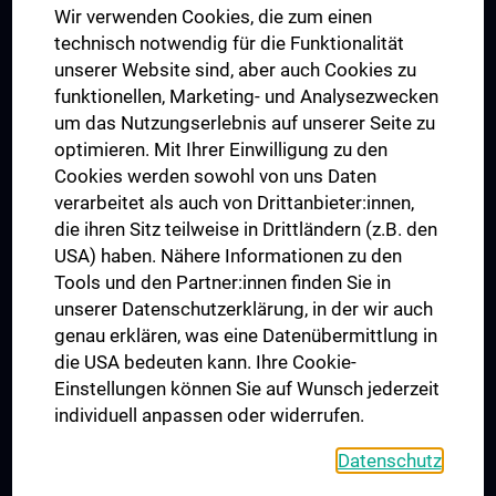
Wir verwenden Cookies, die zum einen
Graduiertentraining
technisch notwendig für die Funktionalität
Dual Career
unserer Website sind, aber auch Cookies zu
funktionellen, Marketing- und Analysezwecken
Trusted Reseach - Research Security - Foreign Interference
um das Nutzungserlebnis auf unserer Seite zu
UNESCO Lehrstuhl für Bioethik
optimieren. Mit Ihrer Einwilligung zu den
MUVI
Cookies werden sowohl von uns Daten
verarbeitet als auch von Drittanbieter:innen,
die ihren Sitz teilweise in Drittländern (z.B. den
USA) haben. Nähere Informationen zu den
Folgen Sie uns auf
Tools und den Partner:innen finden Sie in
unserer Datenschutzerklärung, in der wir auch
genau erklären, was eine Datenübermittlung in
die USA bedeuten kann. Ihre Cookie-
Einstellungen können Sie auf Wunsch jederzeit
individuell anpassen oder widerrufen.
PRESSE
JOBS
Datenschutz
MEDUNI SHOP