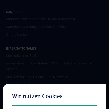
KARRIERE
Karriere an der Medizinischen Universität Wien
Karriereentwicklung an der MedUni Wien
Offene Stellen
INTERNATIONALES
Internationales Profil
Information für Studierende mit Flüchtlingsstatus aus der
Ukraine
Universitätskooperationen und Netzwerke
Internationale Kooperationen
Adjunct Professorships
Wir nutzen Cookies
Student & Staff Exchange
Das KPJ der MedUni Wien