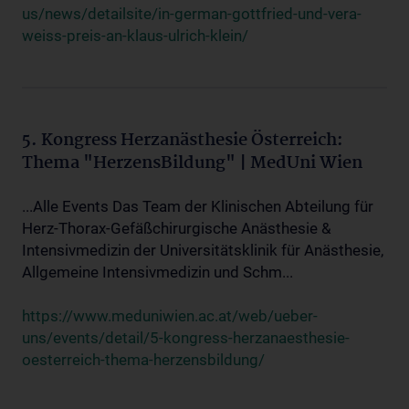
us/news/detailsite/in-german-gottfried-und-vera-
weiss-preis-an-klaus-ulrich-klein/
5. Kongress Herzanästhesie Österreich:
Thema "HerzensBildung" | MedUni Wien
...Alle Events Das Team der Klinischen Abteilung für
Herz-Thorax-Gefäßchirurgische Anästhesie &
Intensivmedizin der Universitätsklinik für Anästhesie,
Allgemeine Intensivmedizin und Schm...
https://www.meduniwien.ac.at/web/ueber-
uns/events/detail/5-kongress-herzanaesthesie-
oesterreich-thema-herzensbildung/