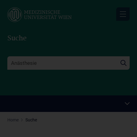
Skip
to
main
content
Suche
Home
Suche