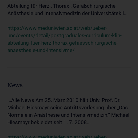
Abteilung für Herz-, Thorax-, Gefäßchirurgische
Anästhesie und Intensivmedizin der Universitätskli...
https://www.meduniwien.ac.at/web/ueber-
uns/events/detail/postgraduales-curriculum-klin-
abteilung-fuer-herz-thorax-gefaesschirurgische-
anaesthesie-und-intensivme/
News
...Alle News Am 25. März 2010 hält Univ. Prof. Dr.
Michael Hiesmayr seine Antrittsvorlesung über „Das
Normale in Anästhesie und Intensivmedizin.“ Michael
Hiesmayr bekleidet seit 1. 7. 2008...
https://www.meduniwien.ac.at/web/ueber-