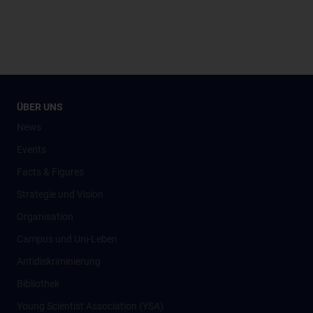
ÜBER UNS
News
Events
Facts & Figures
Strategie und Vision
Organisation
Campus und Uni-Leben
Antidiskriminierung
Bibliothek
Young Scientist Association (YSA)