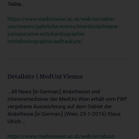
Teilne...
https://www.meduniwien.ac.at/web/en/ueber-
uns/events/jaehrliche-events/interdisziplinaere-
perioperative-echokardiographie-
notfallsonographie/aufbaukurs/
Detailsite | MedUni Vienna
...All News [in German:] Anästhesist und
Intensivmediziner der MedUni Wien erhält vom FWF
vergebene Auszeichnung auf dem Gebiet der
Anästhesie [in German:] (Wien, 25-1-2016) Klaus
Ulrich ...
https://www.meduniwien.ac.at/web/en/about-