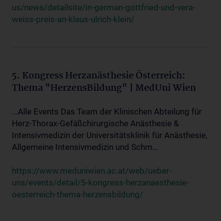
us/news/detailsite/in-german-gottfried-und-vera-
weiss-preis-an-klaus-ulrich-klein/
5. Kongress Herzanästhesie Österreich:
Thema "HerzensBildung" | MedUni Wien
...Alle Events Das Team der Klinischen Abteilung für
Herz-Thorax-Gefäßchirurgische Anästhesie &
Intensivmedizin der Universitätsklinik für Anästhesie,
Allgemeine Intensivmedizin und Schm...
https://www.meduniwien.ac.at/web/ueber-
uns/events/detail/5-kongress-herzanaesthesie-
oesterreich-thema-herzensbildung/