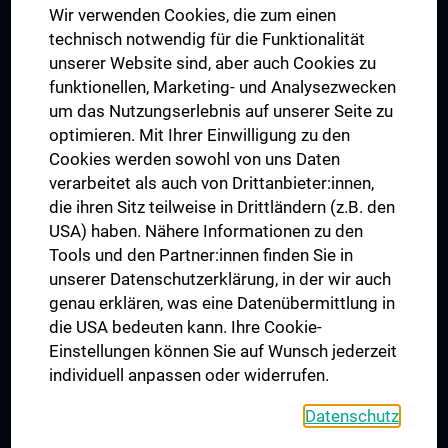
Wir verwenden Cookies, die zum einen
Graduiertentraining
technisch notwendig für die Funktionalität
Dual Career
unserer Website sind, aber auch Cookies zu
funktionellen, Marketing- und Analysezwecken
Trusted Reseach - Research Security - Foreign Interference
um das Nutzungserlebnis auf unserer Seite zu
UNESCO Lehrstuhl für Bioethik
optimieren. Mit Ihrer Einwilligung zu den
MUVI
Cookies werden sowohl von uns Daten
verarbeitet als auch von Drittanbieter:innen,
die ihren Sitz teilweise in Drittländern (z.B. den
USA) haben. Nähere Informationen zu den
Folgen Sie uns auf
Tools und den Partner:innen finden Sie in
unserer Datenschutzerklärung, in der wir auch
genau erklären, was eine Datenübermittlung in
die USA bedeuten kann. Ihre Cookie-
Einstellungen können Sie auf Wunsch jederzeit
individuell anpassen oder widerrufen.
PRESSE
JOBS
Datenschutz
MEDUNI SHOP