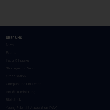
ÜBER UNS
News
Events
Facts & Figures
Strategie und Vision
Organisation
Campus und Uni-Leben
Antidiskriminierung
Bibliothek
Young Scientist Association (YSA)