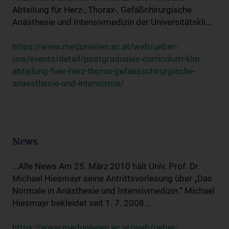
Abteilung für Herz-, Thorax-, Gefäßchirurgische
Anästhesie und Intensivmedizin der Universitätskli...
https://www.meduniwien.ac.at/web/ueber-
uns/events/detail/postgraduales-curriculum-klin-
abteilung-fuer-herz-thorax-gefaesschirurgische-
anaesthesie-und-intensivme/
News
...Alle News Am 25. März 2010 hält Univ. Prof. Dr.
Michael Hiesmayr seine Antrittsvorlesung über „Das
Normale in Anästhesie und Intensivmedizin.“ Michael
Hiesmayr bekleidet seit 1. 7. 2008...
https://www.meduniwien.ac.at/web/ueber-