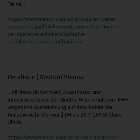
Teilne...
https://www.meduniwien.ac.at/web/en/ueber-
uns/events/jaehrliche-events/interdisziplinaere-
perioperative-echokardiographie-
notfallsonographie/aufbaukurs/
Detailsite | MedUni Vienna
...All News [in German:] Anästhesist und
Intensivmediziner der MedUni Wien erhält vom FWF
vergebene Auszeichnung auf dem Gebiet der
Anästhesie [in German:] (Wien, 25-1-2016) Klaus
Ulrich ...
https://www.meduniwien.ac.at/web/en/about-