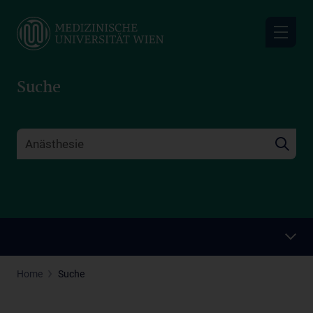
Skip
to
main
content
Suche
Home
Suche