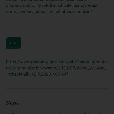
uns/news/detail/prof-dr-michael-hiesmayr-das-
normale-in-anaesthesie-und-intensivmedizin/
PDF
https://www.meduniwien.ac.at/web/fileadmin/conte
nt/kommunikation/events/2023/05/Aviso_Wr_Ana_
_sthesietalk_12.5.2023_v03.pdf
News