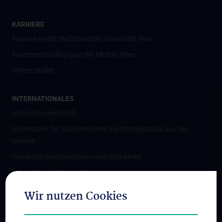
KARRIERE
Karriere an der Medizinischen Universität Wien
Karriereentwicklung an der MedUni Wien
Offene Stellen
INTERNATIONALES
Internationales Profil
Information für Studierende mit Flüchtlingsstatus aus der
Ukraine
Universitätskooperationen und Netzwerke
Internationale Kooperationen
Adjunct Professorships
Wir nutzen Cookies
Student & Staff Exchange
Das KPJ der MedUni Wien