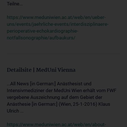
Teilne...
https://www.meduniwien.ac.at/web/en/ueber-
uns/events/jaehrliche-events/interdisziplinaere-
perioperative-echokardiographie-
notfallsonographie/aufbaukurs/
Detailsite | MedUni Vienna
...All News [in German:] Anästhesist und
Intensivmediziner der MedUni Wien erhält vom FWF
vergebene Auszeichnung auf dem Gebiet der
Anästhesie [in German:] (Wien, 25-1-2016) Klaus
Ulrich ...
https://www.meduniwien.ac.at/web/en/about-