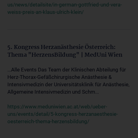
us/news/detailsite/in-german-gottfried-und-vera-
weiss-preis-an-klaus-ulrich-klein/
5. Kongress Herzanästhesie Österreich:
Thema "HerzensBildung" | MedUni Wien
...Alle Events Das Team der Klinischen Abteilung für
Herz-Thorax-Gefäßchirurgische Anästhesie &
Intensivmedizin der Universitätsklinik für Anästhesie,
Allgemeine Intensivmedizin und Schm...
https://www.meduniwien.ac.at/web/ueber-
uns/events/detail/5-kongress-herzanaesthesie-
oesterreich-thema-herzensbildung/