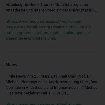
Abteilung für Herz-, Thorax-, Gefäßchirurgische
Anästhesie und Intensivmedizin der Universitätskli...
https://www.meduniwien.ac.at/web/ueber-
uns/events/detail/postgraduales-curriculum-klin-
abteilung-fuer-herz-thorax-gefaesschirurgische-
anaesthesie-und-intensivme/
News
...Alle News Am 25. März 2010 hält Univ. Prof. Dr.
Michael Hiesmayr seine Antrittsvorlesung über „Das
Normale in Anästhesie und Intensivmedizin.“ Michael
Hiesmayr bekleidet seit 1. 7. 2008...
https://www.meduniwien.ac.at/web/ueber-