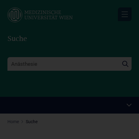
Skip
to
main
content
Suche
Home
Suche