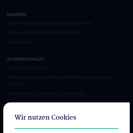
KARRIERE
Karriere an der Medizinischen Universität Wien
Karriereentwicklung an der MedUni Wien
Offene Stellen
INTERNATIONALES
Internationales Profil
Information für Studierende mit Flüchtlingsstatus aus der
Ukraine
Universitätskooperationen und Netzwerke
Internationale Kooperationen
Adjunct Professorships
Wir nutzen Cookies
Student & Staff Exchange
Das KPJ der MedUni Wien