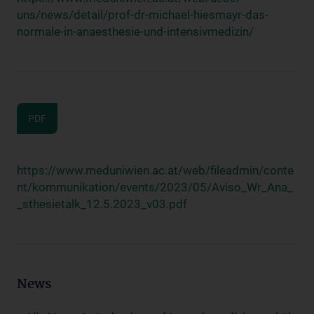
uns/news/detail/prof-dr-michael-hiesmayr-das-
normale-in-anaesthesie-und-intensivmedizin/
PDF
https://www.meduniwien.ac.at/web/fileadmin/conte
nt/kommunikation/events/2023/05/Aviso_Wr_Ana_
_sthesietalk_12.5.2023_v03.pdf
News