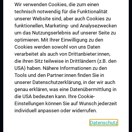
Wir verwenden Cookies, die zum einen
Graduiertentraining
technisch notwendig für die Funktionalität
Dual Career
unserer Website sind, aber auch Cookies zu
funktionellen, Marketing- und Analysezwecken
Trusted Reseach - Research Security - Foreign Interference
um das Nutzungserlebnis auf unserer Seite zu
UNESCO Lehrstuhl für Bioethik
optimieren. Mit Ihrer Einwilligung zu den
MUVI
Cookies werden sowohl von uns Daten
verarbeitet als auch von Drittanbieter:innen,
die ihren Sitz teilweise in Drittländern (z.B. den
USA) haben. Nähere Informationen zu den
Folgen Sie uns auf
Tools und den Partner:innen finden Sie in
unserer Datenschutzerklärung, in der wir auch
genau erklären, was eine Datenübermittlung in
die USA bedeuten kann. Ihre Cookie-
Einstellungen können Sie auf Wunsch jederzeit
individuell anpassen oder widerrufen.
PRESSE
JOBS
Datenschutz
MEDUNI SHOP