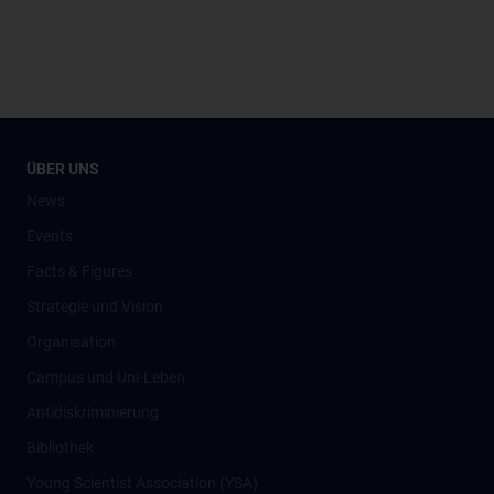
ÜBER UNS
News
Events
Facts & Figures
Strategie und Vision
Organisation
Campus und Uni-Leben
Antidiskriminierung
Bibliothek
Young Scientist Association (YSA)