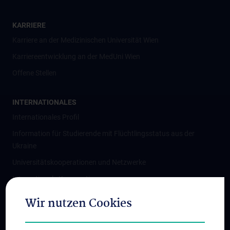
KARRIERE
Karriere an der Medizinischen Universität Wien
Karriereentwicklung an der MedUni Wien
Offene Stellen
INTERNATIONALES
Internationales Profil
Information für Studierende mit Flüchtlingsstatus aus der
Ukraine
Universitätskooperationen und Netzwerke
Internationale Kooperationen
Adjunct Professorships
Wir nutzen Cookies
Student & Staff Exchange
Das KPJ der MedUni Wien