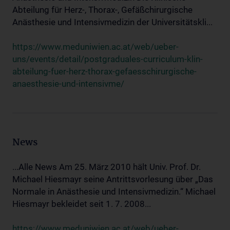
Abteilung für Herz-, Thorax-, Gefäßchirurgische
Anästhesie und Intensivmedizin der Universitätskli...
https://www.meduniwien.ac.at/web/ueber-
uns/events/detail/postgraduales-curriculum-klin-
abteilung-fuer-herz-thorax-gefaesschirurgische-
anaesthesie-und-intensivme/
News
...Alle News Am 25. März 2010 hält Univ. Prof. Dr.
Michael Hiesmayr seine Antrittsvorlesung über „Das
Normale in Anästhesie und Intensivmedizin.“ Michael
Hiesmayr bekleidet seit 1. 7. 2008...
https://www.meduniwien.ac.at/web/ueber-