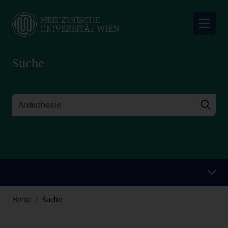
Skip
to
main
content
Suche
Home
Suche