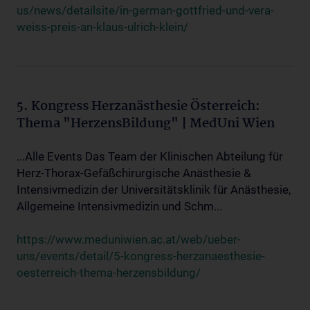
us/news/detailsite/in-german-gottfried-und-vera-
weiss-preis-an-klaus-ulrich-klein/
5. Kongress Herzanästhesie Österreich:
Thema "HerzensBildung" | MedUni Wien
...Alle Events Das Team der Klinischen Abteilung für
Herz-Thorax-Gefäßchirurgische Anästhesie &
Intensivmedizin der Universitätsklinik für Anästhesie,
Allgemeine Intensivmedizin und Schm...
https://www.meduniwien.ac.at/web/ueber-
uns/events/detail/5-kongress-herzanaesthesie-
oesterreich-thema-herzensbildung/