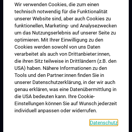
Wir verwenden Cookies, die zum einen
Graduiertentraining
technisch notwendig für die Funktionalität
Dual Career
unserer Website sind, aber auch Cookies zu
funktionellen, Marketing- und Analysezwecken
Trusted Reseach - Research Security - Foreign Interference
um das Nutzungserlebnis auf unserer Seite zu
UNESCO Lehrstuhl für Bioethik
optimieren. Mit Ihrer Einwilligung zu den
MUVI
Cookies werden sowohl von uns Daten
verarbeitet als auch von Drittanbieter:innen,
die ihren Sitz teilweise in Drittländern (z.B. den
USA) haben. Nähere Informationen zu den
Folgen Sie uns auf
Tools und den Partner:innen finden Sie in
unserer Datenschutzerklärung, in der wir auch
genau erklären, was eine Datenübermittlung in
die USA bedeuten kann. Ihre Cookie-
Einstellungen können Sie auf Wunsch jederzeit
individuell anpassen oder widerrufen.
PRESSE
JOBS
Datenschutz
MEDUNI SHOP