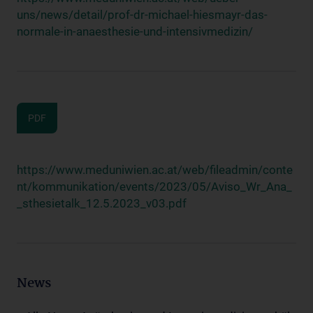
uns/news/detail/prof-dr-michael-hiesmayr-das-
normale-in-anaesthesie-und-intensivmedizin/
PDF
https://www.meduniwien.ac.at/web/fileadmin/conte
nt/kommunikation/events/2023/05/Aviso_Wr_Ana_
_sthesietalk_12.5.2023_v03.pdf
News