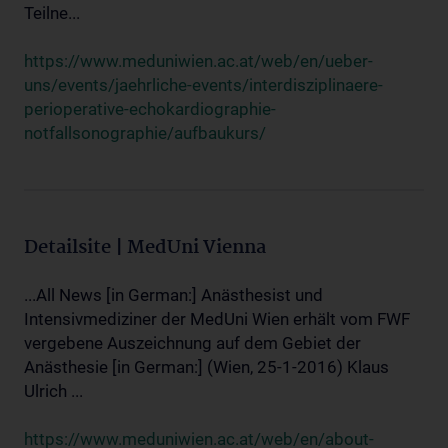
Teilne...
https://www.meduniwien.ac.at/web/en/ueber-
uns/events/jaehrliche-events/interdisziplinaere-
perioperative-echokardiographie-
notfallsonographie/aufbaukurs/
Detailsite | MedUni Vienna
...All News [in German:] Anästhesist und
Intensivmediziner der MedUni Wien erhält vom FWF
vergebene Auszeichnung auf dem Gebiet der
Anästhesie [in German:] (Wien, 25-1-2016) Klaus
Ulrich ...
https://www.meduniwien.ac.at/web/en/about-