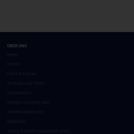
ÜBER UNS
News
Events
Facts & Figures
Strategie und Vision
Organisation
Campus und Uni-Leben
Antidiskriminierung
Bibliothek
Young Scientist Association (YSA)