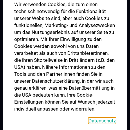
Wir verwenden Cookies, die zum einen
Graduiertentraining
technisch notwendig für die Funktionalität
Dual Career
unserer Website sind, aber auch Cookies zu
funktionellen, Marketing- und Analysezwecken
Trusted Reseach - Research Security - Foreign Interference
um das Nutzungserlebnis auf unserer Seite zu
UNESCO Lehrstuhl für Bioethik
optimieren. Mit Ihrer Einwilligung zu den
MUVI
Cookies werden sowohl von uns Daten
verarbeitet als auch von Drittanbieter:innen,
die ihren Sitz teilweise in Drittländern (z.B. den
USA) haben. Nähere Informationen zu den
Folgen Sie uns auf
Tools und den Partner:innen finden Sie in
unserer Datenschutzerklärung, in der wir auch
genau erklären, was eine Datenübermittlung in
die USA bedeuten kann. Ihre Cookie-
Einstellungen können Sie auf Wunsch jederzeit
individuell anpassen oder widerrufen.
PRESSE
JOBS
Datenschutz
MEDUNI SHOP