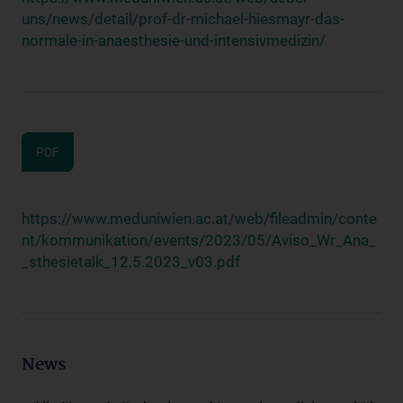
uns/news/detail/prof-dr-michael-hiesmayr-das-
normale-in-anaesthesie-und-intensivmedizin/
PDF
https://www.meduniwien.ac.at/web/fileadmin/conte
nt/kommunikation/events/2023/05/Aviso_Wr_Ana_
_sthesietalk_12.5.2023_v03.pdf
News