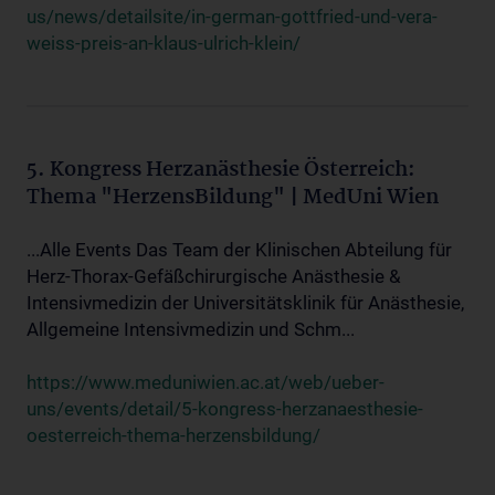
us/news/detailsite/in-german-gottfried-und-vera-
weiss-preis-an-klaus-ulrich-klein/
5. Kongress Herzanästhesie Österreich:
Thema "HerzensBildung" | MedUni Wien
...Alle Events Das Team der Klinischen Abteilung für
Herz-Thorax-Gefäßchirurgische Anästhesie &
Intensivmedizin der Universitätsklinik für Anästhesie,
Allgemeine Intensivmedizin und Schm...
https://www.meduniwien.ac.at/web/ueber-
uns/events/detail/5-kongress-herzanaesthesie-
oesterreich-thema-herzensbildung/