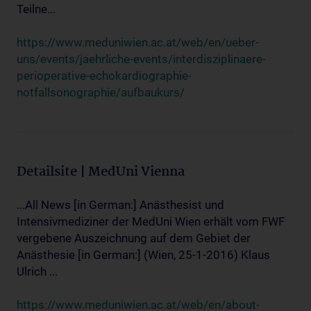
Teilne...
https://www.meduniwien.ac.at/web/en/ueber-
uns/events/jaehrliche-events/interdisziplinaere-
perioperative-echokardiographie-
notfallsonographie/aufbaukurs/
Detailsite | MedUni Vienna
...All News [in German:] Anästhesist und
Intensivmediziner der MedUni Wien erhält vom FWF
vergebene Auszeichnung auf dem Gebiet der
Anästhesie [in German:] (Wien, 25-1-2016) Klaus
Ulrich ...
https://www.meduniwien.ac.at/web/en/about-