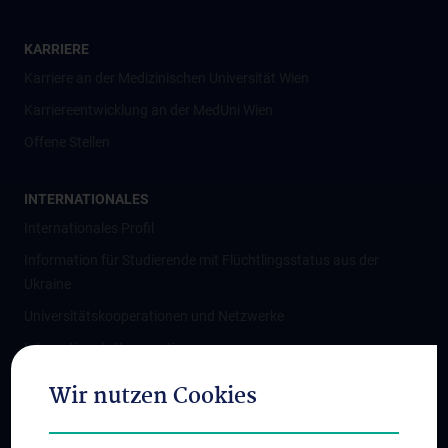
KARRIERE
Karriere an der Medizinischen Universität Wien
Karriereentwicklung an der MedUni Wien
Offene Stellen
INTERNATIONALES
Internationales Profil
Information für Studierende mit Flüchtlingsstatus aus der
Ukraine
Universitätskooperationen und Netzwerke
Internationale Kooperationen
Adjunct Professorships
Wir nutzen Cookies
Student & Staff Exchange
Das KPJ der MedUni Wien