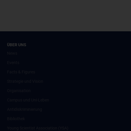
ÜBER UNS
News
Events
Facts & Figures
Strategie und Vision
Organisation
Campus und Uni-Leben
Antidiskriminierung
Bibliothek
Young Scientist Association (YSA)