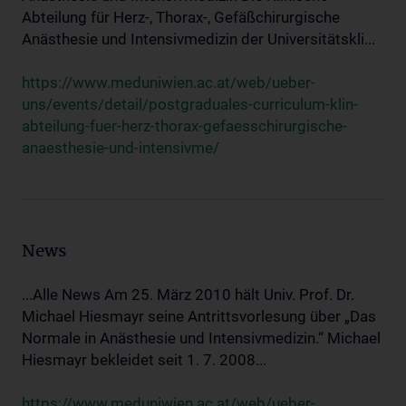
Abteilung für Herz-, Thorax-, Gefäßchirurgische
Anästhesie und Intensivmedizin der Universitätskli...
https://www.meduniwien.ac.at/web/ueber-
uns/events/detail/postgraduales-curriculum-klin-
abteilung-fuer-herz-thorax-gefaesschirurgische-
anaesthesie-und-intensivme/
News
...Alle News Am 25. März 2010 hält Univ. Prof. Dr.
Michael Hiesmayr seine Antrittsvorlesung über „Das
Normale in Anästhesie und Intensivmedizin.“ Michael
Hiesmayr bekleidet seit 1. 7. 2008...
https://www.meduniwien.ac.at/web/ueber-