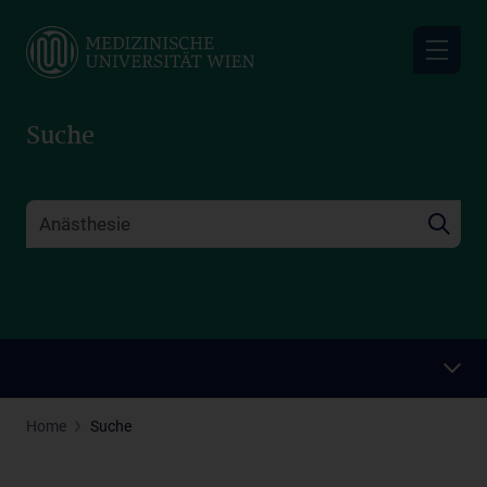
Skip
to
main
content
Suche
Home
Suche