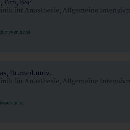
, Tim, BSc
linik für Anästhesie, Allgemeine Intensi
uniwien.ac.at
as, Dr.med.univ.
linik für Anästhesie, Allgemeine Intensi
wien.ac.at