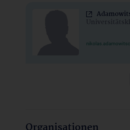
Adamowits
Universitätsk
nikolas.adamowits
Organisationen