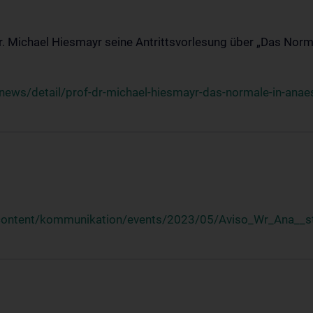
Dr. Michael Hiesmayr seine Antrittsvorlesung über „Das Norm
ews/detail/prof-dr-michael-hiesmayr-das-normale-in-anaes
/content/kommunikation/events/2023/05/Aviso_Wr_Ana__st