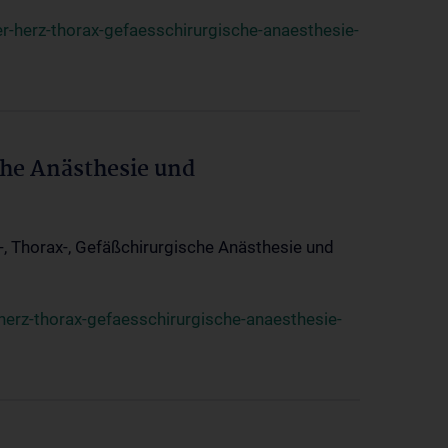
r-herz-thorax-gefaesschirurgische-anaesthesie-
che Anästhesie und
z-, Thorax-, Gefäßchirurgische Anästhesie und
herz-thorax-gefaesschirurgische-anaesthesie-