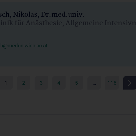
ch, Nikolas, Dr.med.univ.
linik für Anästhesie, Allgemeine Intensi
ch@meduniwien.ac.at
1
2
3
4
5
…
116