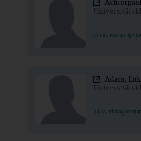
Achtergael
Universitätsk
tim.achtergael@med
Adam, Luk
Universitätsk
lukas.adam@meduni