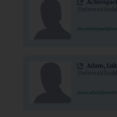
Achtergael
Universitätsk
tim.achtergael@med
Adam, Luk
Universitätsk
lukas.adam@meduni