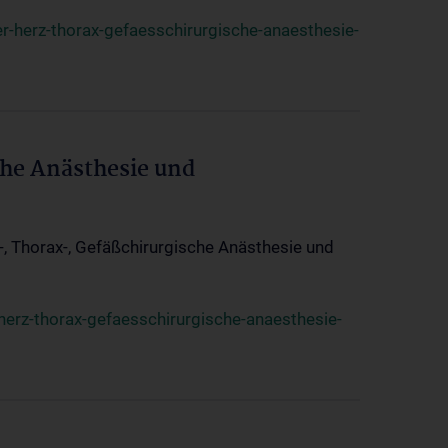
r-herz-thorax-gefaesschirurgische-anaesthesie-
che Anästhesie und
z-, Thorax-, Gefäßchirurgische Anästhesie und
herz-thorax-gefaesschirurgische-anaesthesie-