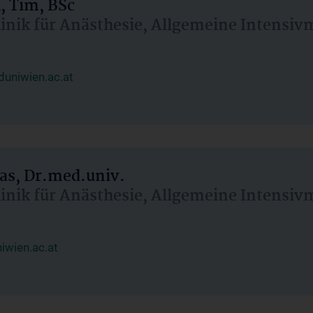
, Tim, BSc
linik für Anästhesie, Allgemeine Intensi
uniwien.ac.at
as, Dr.med.univ.
linik für Anästhesie, Allgemeine Intensi
wien.ac.at