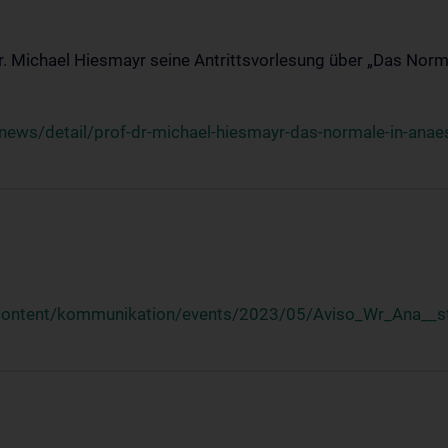
Dr. Michael Hiesmayr seine Antrittsvorlesung über „Das Norm
ews/detail/prof-dr-michael-hiesmayr-das-normale-in-anaes
/content/kommunikation/events/2023/05/Aviso_Wr_Ana__st