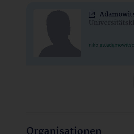
Adamowits
Universitätsk
nikolas.adamowits
Organisationen