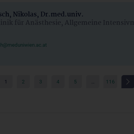
ch, Nikolas, Dr.med.univ.
linik für Anästhesie, Allgemeine Intensi
ch@meduniwien.ac.at
1
2
3
4
5
…
116