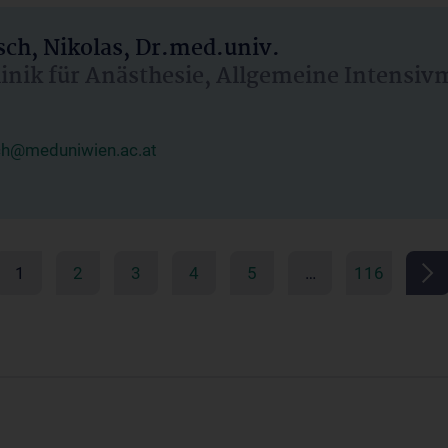
ch, Nikolas, Dr.med.univ.
linik für Anästhesie, Allgemeine Intensi
ch@meduniwien.ac.at
1
2
3
4
5
…
116