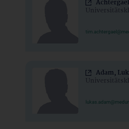
Achtergael
Universitätsk
tim.achtergael@med
Adam, Luk
Universitätsk
lukas.adam@meduni