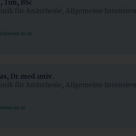
, Tim, BSc
linik für Anästhesie, Allgemeine Intensi
uniwien.ac.at
as, Dr.med.univ.
linik für Anästhesie, Allgemeine Intensi
wien.ac.at