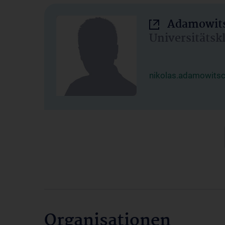
Adamowits
Universitätsk
nikolas.adamowits
Organisationen