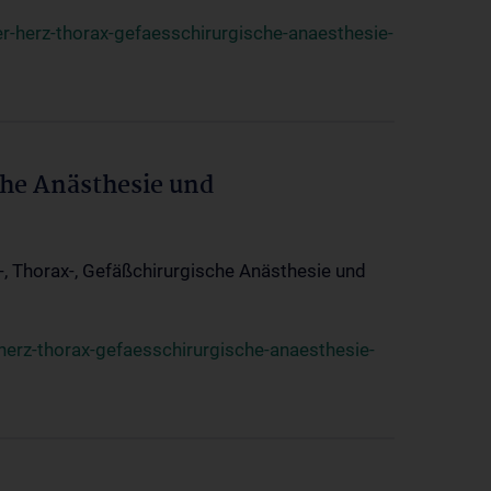
r-herz-thorax-gefaesschirurgische-anaesthesie-
che Anästhesie und
z-, Thorax-, Gefäßchirurgische Anästhesie und
herz-thorax-gefaesschirurgische-anaesthesie-