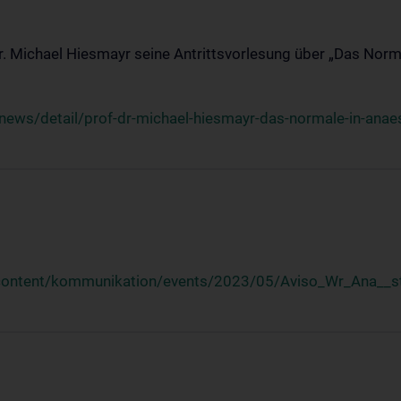
Dr. Michael Hiesmayr seine Antrittsvorlesung über „Das Norm
ews/detail/prof-dr-michael-hiesmayr-das-normale-in-anaes
/content/kommunikation/events/2023/05/Aviso_Wr_Ana__st